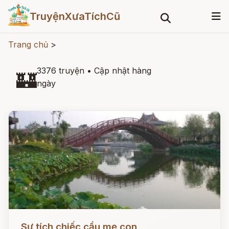
TruyệnXưaTíchCũ
Trang chủ
>
3376 truyện
•
Cập nhật hàng
🏰
ngày
Đọc ngay
Sự tích chiếc cầu mẹ con