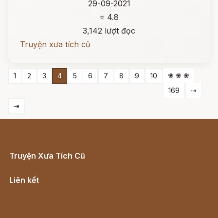
29-09-2021
⭐ 4.8
3,142 lượt đọc
Truyện xưa tích cũ
❀ ❀ ❀
1
2
3
4
5
6
7
8
9
10
169
⇢
⇥
Truyện Xưa Tích Cũ
Cổ tích Việt Nam
Liên kết
Lịch vạn niên
Hà Nội cũ - Món ngon Hà Nội
Truyện kiếm hiệp - Ngôn tình