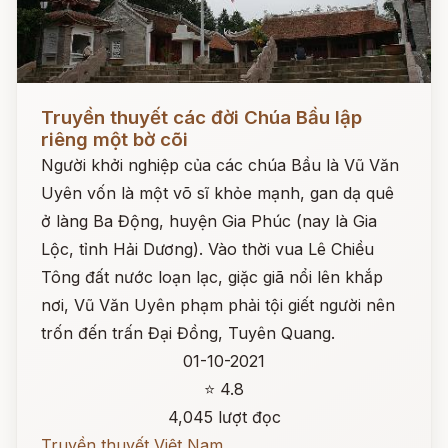
Đọc ngay
Truyền thuyết các đời Chúa Bầu lập
riêng một bờ cõi
Người khởi nghiệp của các chúa Bầu là Vũ Văn
Uyên vốn là một võ sĩ khỏe mạnh, gan dạ quê
ở làng Ba Động, huyện Gia Phúc (nay là Gia
Lộc, tỉnh Hải Dương). Vào thời vua Lê Chiều
Tông đất nước loạn lạc, giặc giã nổi lên khắp
nơi, Vũ Văn Uyên phạm phải tội giết người nên
trốn đến trấn Đại Đồng, Tuyên Quang.
01-10-2021
⭐ 4.8
4,045 lượt đọc
Truyền thuyết Việt Nam