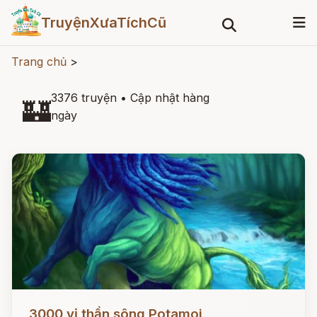
TruyệnXưaTíchCũ
Trang chủ
>
3376 truyện
•
Cập nhật hàng
🏰
ngày
Đọc ngay
3000 vị thần sông Potamoi