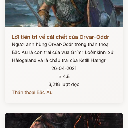
Đọc ngay
Lời tiên tri về cái chết của Orvar-Oddr
Người anh hùng Orvar-Oddr trong thần thoại
Bắc Âu là con trai của vua Grímr Loðinkinni xứ
Hålogaland và là cháu trai của Ketill Hængr.
26-04-2021
⭐ 4.8
3,218 lượt đọc
Thần thoại Bắc Âu