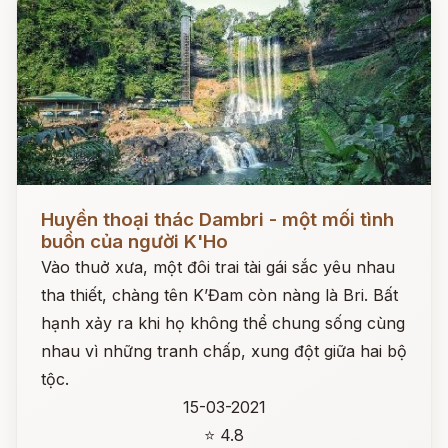
Đọc ngay
Huyền thoại thác Dambri - một mối tình
buồn của người K'Ho
Vào thuở xưa, một đôi trai tài gái sắc yêu nhau
tha thiết, chàng tên K’Đam còn nàng là Bri. Bất
hạnh xảy ra khi họ không thể chung sống cùng
nhau vì những tranh chấp, xung đột giữa hai bộ
tộc.
15-03-2021
⭐ 4.8