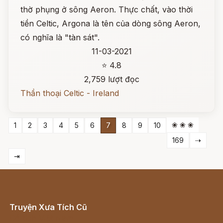
thờ phụng ở sông Aeron. Thực chất, vào thời
tiền Celtic, Argona là tên của dòng sông Aeron,
có nghĩa là "tàn sát".
11-03-2021
⭐ 4.8
2,759 lượt đọc
Thần thoại Celtic - Ireland
❀ ❀ ❀
1
2
3
4
5
6
7
8
9
10
169
⇢
⇥
Truyện Xưa Tích Cũ
Cổ tích Việt Nam