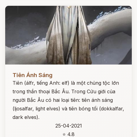
Đọc ngay
Tiên Ánh Sáng
Tiên (álfr, tiếng Anh: elf) là một chủng tộc lớn
trong thần thoại Bắc Âu. Trong Cửu giới của
người Bắc Âu có hai loại tiên: tiên ánh sáng
(ljosalfar, light elves) và tiên bóng tối (dokkalfar,
dark elves).
25-04-2021
⭐ 4.8