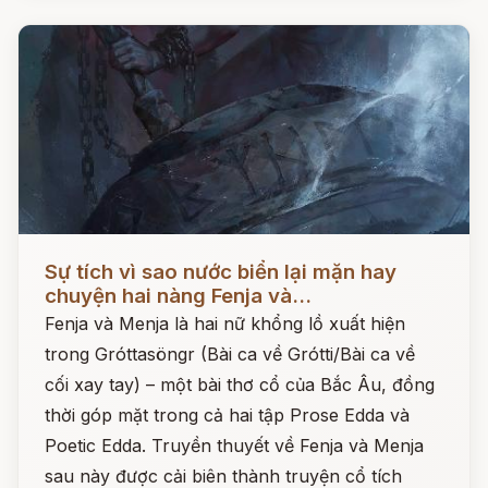
Đọc ngay
Sự tích vì sao nước biển lại mặn hay
chuyện hai nàng Fenja và...
Fenja và Menja là hai nữ khổng lồ xuất hiện
trong Gróttasöngr (Bài ca về Grótti/Bài ca về
cối xay tay) – một bài thơ cổ của Bắc Âu, đồng
thời góp mặt trong cả hai tập Prose Edda và
Poetic Edda. Truyền thuyết về Fenja và Menja
sau này được cải biên thành truyện cổ tích