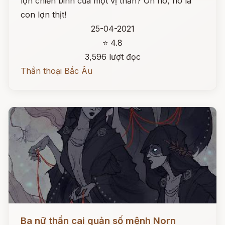
lợn chiến binh của một vị thần? Oh no, nó là
con lợn thịt!
25-04-2021
⭐ 4.8
3,596 lượt đọc
Thần thoại Bắc Âu
Đọc ngay
Ba nữ thần cai quản số mệnh Norn