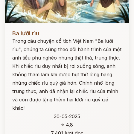
Đọc ngay
Ba lưỡi rìu
Trong câu chuyện cổ tích Việt Nam "Ba lưỡi
rìu", chúng ta cùng theo dõi hành trình của một
anh tiều phu nghèo nhưng thật thà, trung thực.
Khi chiếc rìu duy nhất bị rơi xuống sông, anh
không tham lam khi được bụt thử lòng bằng
những chiếc rìu quý giá hơn. Chính nhờ lòng
trung thực, anh đã nhận lại chiếc rìu của mình
và còn được tặng thêm hai lưỡi rìu quý giá
khác!
30-05-2025
⭐ 4.8
7,401 lượt đọc