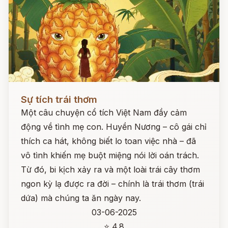
Đọc ngay
Sự tích trái thơm
Một câu chuyện cổ tích Việt Nam đầy cảm
động về tình mẹ con. Huyền Nương – cô gái chỉ
thích ca hát, không biết lo toan việc nhà – đã
vô tình khiến mẹ buột miệng nói lời oán trách.
Từ đó, bi kịch xảy ra và một loài trái cây thơm
ngon kỳ lạ được ra đời – chính là trái thơm (trái
dứa) mà chúng ta ăn ngày nay.
03-06-2025
⭐ 4.8