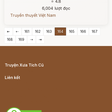
⭐ 4.8
6,004 lượt đọc
Truyền thuyết Việt Nam
⇤
⇠
161
162
163
164
165
166
167
168
169
⇢
⇥
Truyện Xưa Tích Cũ
Cổ tích Việt Nam
Liên kết
Lịch vạn niên
Hà Nội cũ - Món ngon Hà Nội
Truyện kiếm hiệp - Ngôn tình
Download - Tải Miễn Phí