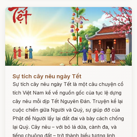
Đọc ngay
Sự tích cây nêu ngày Tết
Sự tích cây nêu ngày Tết là một câu chuyện cổ
tích Việt Nam kể về nguồn gốc của tục lệ dựng
cây nêu mỗi dịp Tết Nguyên Đán. Truyện kể lại
cuộc chiến giữa Người và Quỷ, sự giúp đỡ của
Phật để Người lấy lại đất đai và bày cách chống
lại Quỷ. Cây nêu – với bó lá dứa, cành đa, và
tiếng chuông đất – trở thành biểu tượng linh