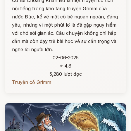
Cô Bé Choàng Khăn Đỏ là một truyện cổ tích
nổi tiếng trong kho tàng truyện Grimm của
nước Đức, kể về một cô bé ngoan ngoãn, đáng
yêu, nhưng vì một phút lơ là đã gặp nguy hiểm
với chó sói gian ác. Câu chuyện không chỉ hấp
dẫn mà còn dạy trẻ bài học về sự cẩn trọng và
nghe lời người lớn.
02-06-2025
⭐ 4.8
5,280 lượt đọc
Truyện cổ Grimm