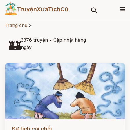
TruyệnXưaTíchCũ
Trang chủ
>
3376 truyện
•
Cập nhật hàng
🏰
ngày
Đọc ngay
Sự tích cái chổi