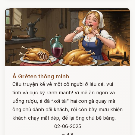
Đọc ngay
Ả Grêten thông minh
Câu truyện kể về một cô người ở láu cá, vui
tính và cực kỳ ranh mãnh! Vì mê ăn ngon và
uống rượu, ả đã “xơi tái” hai con gà quay mà
ông chủ dành đãi khách, rồi còn bày mưu khiến
khách chạy mất dép, để lại ông chủ bẽ bàng.
02-06-2025
⭐ 4.8