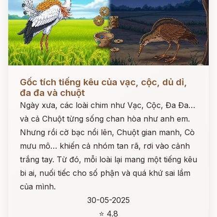
Đọc ngay
Gốc tích tiếng kêu của vạc, cộc, dủ dỉ,
đa đa và chuột
Ngày xưa, các loài chim như Vạc, Cộc, Đa Đa…
và cả Chuột từng sống chan hòa như anh em.
Nhưng rồi cờ bạc nổi lên, Chuột gian manh, Cò
mưu mô… khiến cả nhóm tan rã, rơi vào cảnh
trắng tay. Từ đó, mỗi loài lại mang một tiếng kêu
bi ai, nuối tiếc cho số phận và quá khứ sai lầm
của mình.
30-05-2025
⭐ 4.8