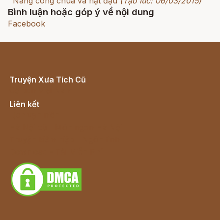
Nàng công chúa và hạt đậu
(Tạo lúc: 06/03/2015)
Bình luận hoặc góp ý về nội dung
Facebook
Truyện Xưa Tích Cũ
Cổ tích Việt Nam
Liên kết
Lịch vạn niên
Hà Nội cũ - Món ngon Hà Nội
Truyện kiếm hiệp - Ngôn tình
Download - Tải Miễn Phí