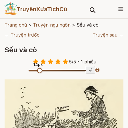
TruyệnXưaTíchCũ
Trang chủ
>
Truyện ngụ ngôn
>
Sếu và cò
← Truyện trước
Truyện sau →
Sếu và cò
5
/
5
- 1
phiếu
14px
🖶
🌙