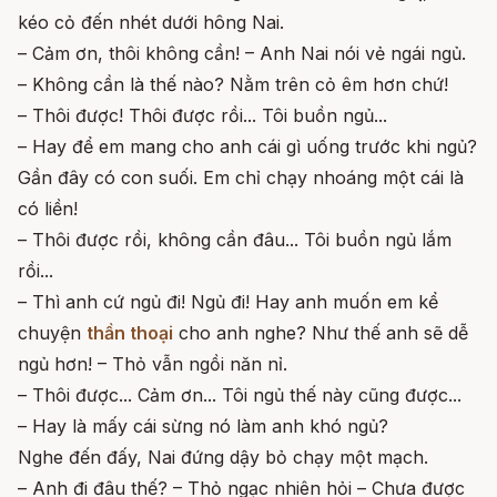
kéo cỏ đến nhét dưới hông Nai.
– Cảm ơn, thôi không cần! – Anh Nai nói vẻ ngái ngủ.
– Không cần là thế nào? Nằm trên cỏ êm hơn chứ!
– Thôi được! Thôi được rồi... Tôi buồn ngủ...
– Hay để em mang cho anh cái gì uống trước khi ngủ?
Gần đây có con suối. Em chỉ chạy nhoáng một cái là
có liền!
– Thôi được rồi, không cần đâu... Tôi buồn ngủ lắm
rồi...
– Thì anh cứ ngủ đi! Ngủ đi! Hay anh muốn em kể
chuyện
thần thoại
cho anh nghe? Như thế anh sẽ dễ
ngủ hơn! – Thỏ vẫn ngồi năn nỉ.
– Thôi được... Cảm ơn... Tôi ngủ thế này cũng được...
– Hay là mấy cái sừng nó làm anh khó ngủ?
Nghe đến đấy, Nai đứng dậy bỏ chạy một mạch.
– Anh đi đâu thế? – Thỏ ngạc nhiên hỏi – Chưa được