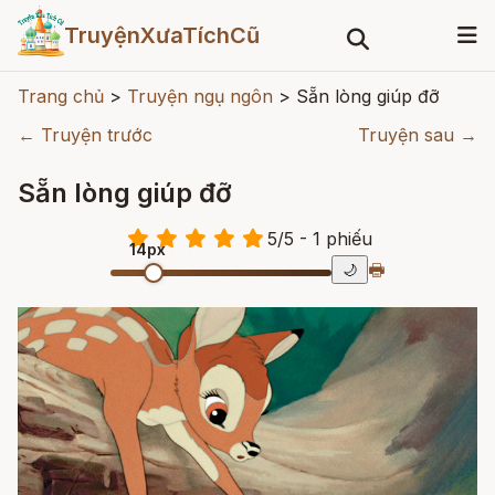
TruyệnXưaTíchCũ
Trang chủ
>
Truyện ngụ ngôn
>
Sẵn lòng giúp đỡ
← Truyện trước
Truyện sau →
Sẵn lòng giúp đỡ
5
/
5
- 1
phiếu
14px
🖶
🌙