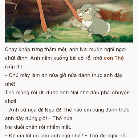
Chạy khắp rừng thấm mệt, anh Nai muốn nghỉ ngơi
chút đỉnh. Anh nằm xuống bãi cỏ rồi nhờ
con Thỏ
giúp đỡ:
– Chú mày làm ơn nửa giờ nữa đánh thức anh dậy
nhé!
Thỏ mừng rối rít: được anh Nai nhờ đâu phải chuyện
chơi!
– Anh cứ ngủ đi! Ngủ đi! Thế nào em cũng đánh thức
anh dậy đúng giờ! – Thỏ hứa.
Nai duỗi chân rồi nhắm mắt.
– Để em lót cỏ cho anh ngủ nhé? – Thỏ đề nghị, rồi