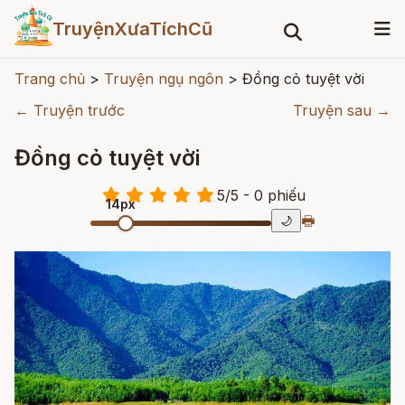
TruyệnXưaTíchCũ
Trang chủ
>
Truyện ngụ ngôn
>
Đồng cỏ tuyệt vời
← Truyện trước
Truyện sau →
Đồng cỏ tuyệt vời
5
/
5
- 0
phiếu
14px
🖶
🌙