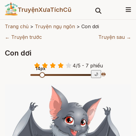
TruyệnXưaTíchCũ
Trang chủ
>
Truyện ngụ ngôn
>
Con dơi
← Truyện trước
Truyện sau →
Con dơi
4
/
5
- 7
phiếu
14px
🖶
🌙