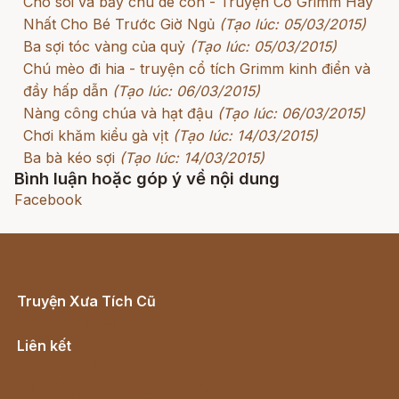
Chó sói và bảy chú dê con - Truyện Cổ Grimm Hay
Nhất Cho Bé Trước Giờ Ngủ
(Tạo lúc: 05/03/2015)
Ba sợi tóc vàng của quỷ
(Tạo lúc: 05/03/2015)
Chú mèo đi hia - truyện cổ tích Grimm kinh điển và
đầy hấp dẫn
(Tạo lúc: 06/03/2015)
Nàng công chúa và hạt đậu
(Tạo lúc: 06/03/2015)
Chơi khăm kiểu gà vịt
(Tạo lúc: 14/03/2015)
Ba bà kéo sợi
(Tạo lúc: 14/03/2015)
Bình luận hoặc góp ý về nội dung
Facebook
Truyện Xưa Tích Cũ
Cổ tích Việt Nam
Liên kết
Lịch vạn niên
Hà Nội cũ - Món ngon Hà Nội