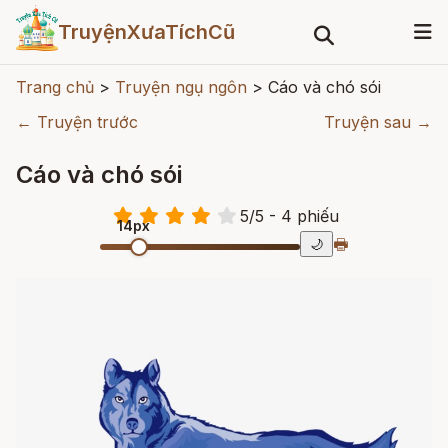
TruyệnXưaTíchCũ
Trang chủ
>
Truyện ngụ ngôn
>
Cáo và chó sói
← Truyện trước
Truyện sau →
Cáo và chó sói
5
/
5
- 4
phiếu
14px
🖶
🌙