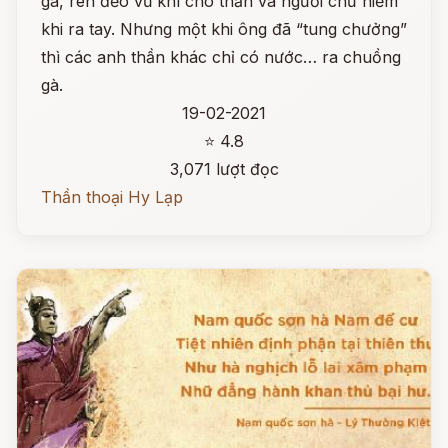
gà, rèn đẽo vũ khí cho thần và người chứ hiếm
khi ra tay. Nhưng một khi ông đã “tung chưởng”
thì các anh thần khác chỉ có nước… ra chuồng
gà.
19-02-2021
⭐ 4.8
3,071 lượt đọc
Thần thoại Hy Lạp