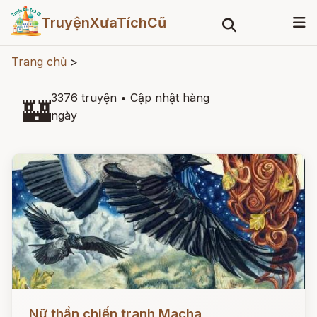
TruyệnXưaTíchCũ
Trang chủ
>
3376 truyện
•
Cập nhật hàng
🏰
ngày
Đọc ngay
Nữ thần chiến tranh Macha