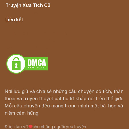
Truyện Xưa Tích Cũ
Cổ tích Việt Nam
Liên kết
Lịch vạn niên
Hà Nội cũ - Món ngon Hà Nội
Truyện kiếm hiệp - Ngôn tình
Download - Tải Miễn Phí
Nơi lưu giữ và chia sẻ những câu chuyện cổ tích, thần
thoại và truyền thuyết bất hủ từ khắp nơi trên thế giới.
Mỗi câu chuyện đều mang trong mình một bài học và
niềm cảm hứng.
Được tạo với
cho những người yêu truyện