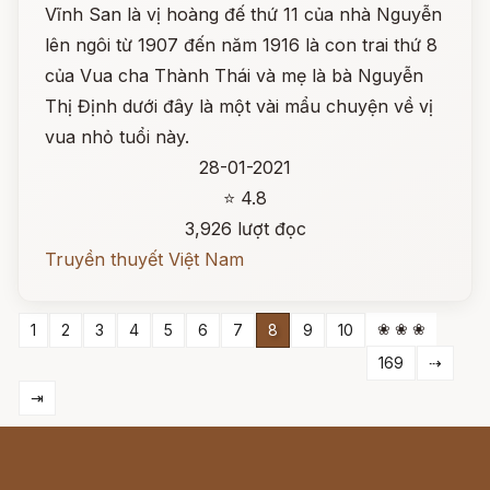
Vĩnh San là vị hoàng đế thứ 11 của nhà Nguyễn
lên ngôi từ 1907 đến năm 1916 là con trai thứ 8
của Vua cha Thành Thái và mẹ là bà Nguyễn
Thị Định dưới đây là một vài mẩu chuyện về vị
vua nhỏ tuổi này.
28-01-2021
⭐ 4.8
3,926 lượt đọc
Truyền thuyết Việt Nam
❀ ❀ ❀
1
2
3
4
5
6
7
8
9
10
169
⇢
⇥