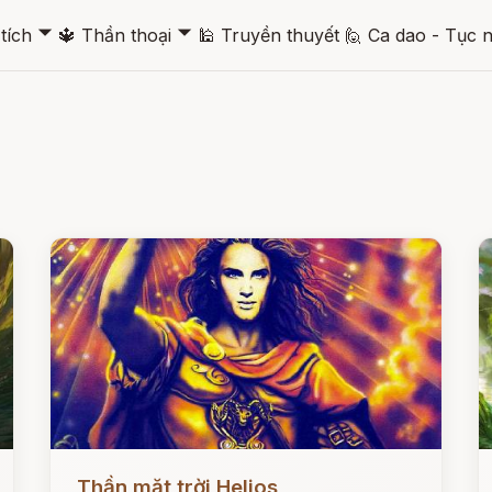
🞃
🞃
tích
🔱
Thần thoại
🕌
Truyền thuyết
🙋
Ca dao - Tục 
Đọc ngay
Đ
Thần mặt trời Helios