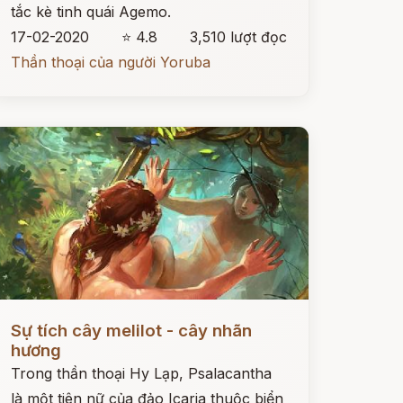
tắc kè tinh quái Agemo.
17-02-2020
⭐ 4.8
3,510 lượt đọc
Thần thoại của người Yoruba
ọc ngay
Sự tích cây melilot - cây nhãn
hương
Trong thần thoại Hy Lạp, Psalacantha
là một tiên nữ của đảo Icaria thuộc biển