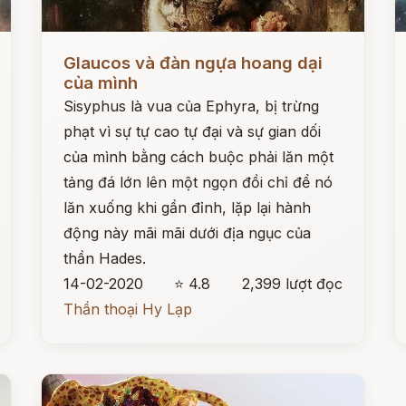
Đọc ngay
Đ
Glaucos và đàn ngựa hoang dại
của mình
Sisyphus là vua của Ephyra, bị trừng
phạt vì sự tự cao tự đại và sự gian dối
của mình bằng cách buộc phải lăn một
tảng đá lớn lên một ngọn đồi chỉ để nó
lăn xuống khi gần đỉnh, lặp lại hành
động này mãi mãi dưới địa ngục của
thần Hades.
14-02-2020
⭐ 4.8
2,399 lượt đọc
Thần thoại Hy Lạp