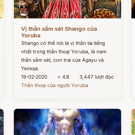
Đọc ngay
Đ
Vị thần sấm sét Shango của
Yoruba
Shango có thể nói là vị thần tai tiếng
nhất trong thần thoại Yoruba, là nam
thần sấm sét, con trai của Agayu và
Yemoja.
19-02-2020
⭐ 4.8
3,447 lượt đọc
Thần thoại của người Yoruba