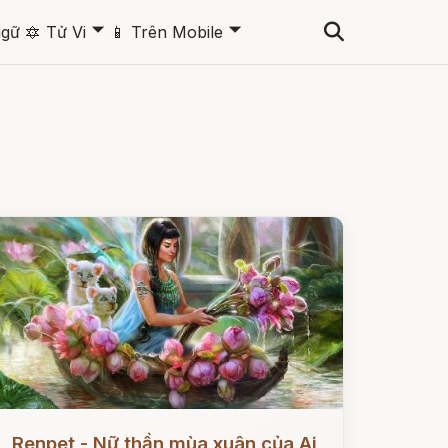
🞃
🞃
ngữ
🔯
Tử Vi
📱
Trên Mobile
ọc ngay
Renpet - Nữ thần mùa xuân của Ai