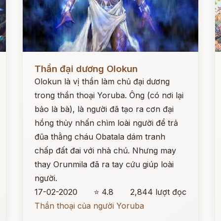
Đọc ngay
Đ
Thần đại dương Olokun
Olokun là vị thần làm chủ đại dương
trong thần thoại Yoruba. Ông (có nơi lại
bảo là bà), là người đã tạo ra cơn đại
hồng thủy nhấn chìm loài người để trả
đũa thằng cháu Obatala dám tranh
chấp đất đai với nhà chú. Nhưng may
thay Orunmila đã ra tay cứu giúp loài
người.
17-02-2020
⭐ 4.8
2,844 lượt đọc
Thần thoại của người Yoruba