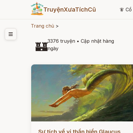
TruyệnXưaTíchCũ
🧚
Cổ 
Trang chủ
>
3376 truyện
•
Cập nhật hàng
🏰
ngày
Đọc ngay
Sự tích về vị thần biển Glaucus