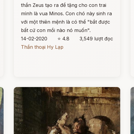
thần Zeus tạo ra để tặng cho con trai
mình là vua Minos. Con chó này sinh ra
với một thiên mệnh là có thể "bắt được
bất cứ con mồi nào nó muốn".
14-02-2020
⭐ 4.8
3,549 lượt đọc
Thần thoại Hy Lạp