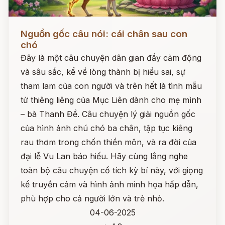
Đọc ngay
Nguồn gốc câu nói: cái chân sau con
chó
Đây là một câu chuyện dân gian đầy cảm động
và sâu sắc, kể về lòng thành bị hiểu sai, sự
tham lam của con người và trên hết là tình mẫu
tử thiêng liêng của Mục Liên dành cho mẹ mình
– bà Thanh Đề. Câu chuyện lý giải nguồn gốc
của hình ảnh chú chó ba chân, tập tục kiêng
rau thơm trong chốn thiền môn, và ra đời của
đại lễ Vu Lan báo hiếu. Hãy cùng lắng nghe
toàn bộ câu chuyện cổ tích kỳ bí này, với giọng
kể truyền cảm và hình ảnh minh họa hấp dẫn,
phù hợp cho cả người lớn và trẻ nhỏ.
04-06-2025