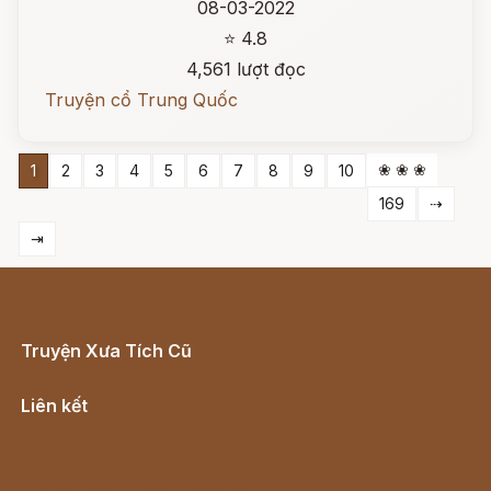
08-03-2022
⭐ 4.8
4,561 lượt đọc
Truyện cổ Trung Quốc
❀ ❀ ❀
1
2
3
4
5
6
7
8
9
10
169
⇢
⇥
Truyện Xưa Tích Cũ
Cổ tích Việt Nam
Liên kết
Lịch vạn niên
Hà Nội cũ - Món ngon Hà Nội
Truyện kiếm hiệp - Ngôn tình