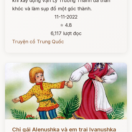
khi xây dựng Vạn Lý Trường Thành đã than
khóc và làm sụp đổ một góc thành.
11-11-2022
⭐ 4.8
6,117 lượt đọc
Truyện cổ Trung Quốc
Đọc ngay
Chị gái Alenushka và em trai Ivanushka