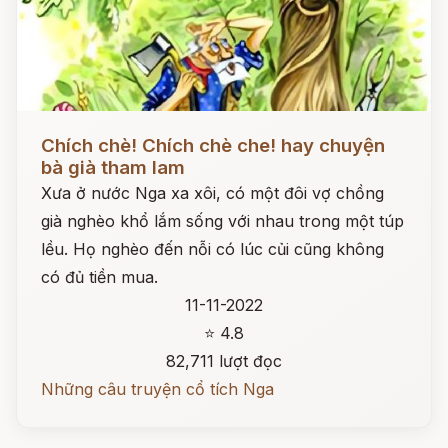
Đọc ngay
Chích chè! Chích chè che! hay chuyện
bà già tham lam
Xưa ở nước Nga xa xôi, có một đôi vợ chồng
già nghèo khổ lắm sống với nhau trong một túp
lều. Họ nghèo đến nỗi có lúc củi cũng không
có đủ tiền mua.
11-11-2022
⭐ 4.8
82,711 lượt đọc
Những câu truyện cổ tích Nga