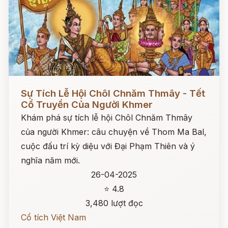
Đọc ngay
Sự Tích Lễ Hội Chôl Chnăm Thmây - Tết
Cổ Truyền Của Người Khmer
Khám phá sự tích lễ hội Chôl Chnăm Thmây
của người Khmer: câu chuyện về Thom Ma Bal,
cuộc đấu trí kỳ diệu với Đại Phạm Thiên và ý
nghĩa năm mới.
26-04-2025
⭐ 4.8
3,480 lượt đọc
Cổ tích Việt Nam