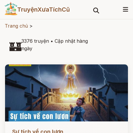
TruyệnXưaTíchCũ
Trang chủ
>
3376 truyện
•
Cập nhật hàng
🏰
ngày
Đọc ngay
Sự tích về con lươn