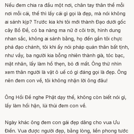
Nếu đem chia ra đầu một nơi, chân tay thân thể mỗi
nơi mỗi cái, thế thì lấy cái gì gọi là đẹp, mà nói không
ai sánh kịp? Trước kia khi tôi mới thành Ðạo dưới gốc
cây Bồ Ðề, có ba nàng ma nữ ở cõi trời, hình dung
nhan sắc, không ai sánh bằng, họ đến gần tôi chực
phá đạo chánh, tôi khi ấy nói pháp quán thân bất tịnh,
như vầy, ba người kia bỗng nhiên thành già, tóc bạc,
mặt nhăn, lấy làm hổ thẹn, bỏ đi mất. Ông thử nhìn
xem thân người là vật ô uế có gì đáng gọi là đẹp. Ông
nên đem con về, tôi không nhận lời ông đâu!
Ông Hồi Ðề nghe Phật dạy thế, không còn biết nói gì,
lấy làm hối hận, lủi thủi đem con về.
Ngày khác ông đem con gái đẹp dâng cho vua Ưu
Điền. Vua được người đẹp, bằng lòng, liền phong tước