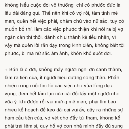
không hiểu cuộc đời vô thường, chỉ có phước đức là
lâu dài đáng quí. Thế nên khi có vợ rồi, tâm tình mê
man, quên hết việc phải, chăm chú vào nữ sắc, tuy có
muốn bố thí, làm các việc phước thiện khi nói ra bị vợ
ngăn cản thì thôi, đành chịu thành kẻ tiểu nhân, vì
vậy mà quên lời răn dạy trong kinh điển, không biết tội
phước, bị ma nữ sắc ám ảnh, khốn khổ suốt đời.
+ Bốn là ở đời, không mấy người nghĩ ơn sanh thành,
làm ra tiền của, ít người hiếu dưỡng song thân. Phần
nhiều rong ruổi tìm tòi các việc cho vừa lòng dục
vọng, đem hết tâm lực của cải đổi lấy một người cho
vừa ý, khi được rồi vui mừng mê man, phải tìm bao
nhiêu kế hoạch để kéo dài cái vui ấy, gây ra những sự
ham cầu tiền của, vơ vét cho đầy túi tham, không kể
phải trái liêm sĩ, quý hồ vợ con nhà mình đầy đủ sung