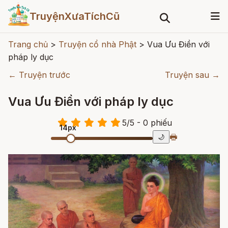
TruyệnXưaTíchCũ
Trang chủ
>
Truyện cổ nhà Phật
>
Vua Ưu Điền với
pháp ly dục
← Truyện trước
Truyện sau →
Vua Ưu Điền với pháp ly dục
5
/
5
- 0
phiếu
14px
🖶
🌙