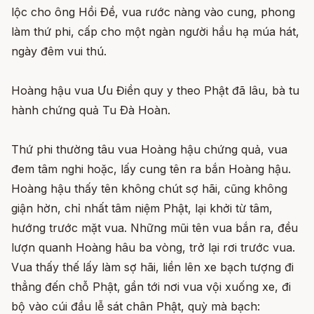
lộc cho ông Hồi Ðề, vua rước nàng vào cung, phong
làm thứ phi, cấp cho một ngàn người hầu hạ múa hát,
ngày đêm vui thú.
Hoàng hậu vua Ưu Điền quy y theo Phật đã lâu, bà tu
hành chứng quả Tu Ðà Hoàn.
Thứ phi thường tâu vua Hoàng hậu chứng quả, vua
đem tâm nghi hoặc, lấy cung tên ra bắn Hoàng hậu.
Hoàng hậu thấy tên không chút sợ hãi, cũng không
giận hờn, chỉ nhất tâm niệm Phật, lại khởi từ tâm,
hướng trước mặt vua. Những mũi tên vua bắn ra, đều
lượn quanh Hoàng hâu ba vòng, trở lại rơi trước vua.
Vua thấy thế lấy làm sợ hãi, liền lên xe bạch tượng đi
thẳng đến chỗ Phật, gần tới nơi vua vội xuống xe, đi
bộ vào cúi đầu lễ sát chân Phật, quỳ mà bạch: