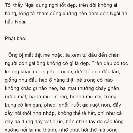
Tôi thấy Ngài dung nghi tốt đẹp, trên đời không ai
bằng, lòng tôi tham cúng dường nên đem đến Ngài để
hầu Ngài.
Phật bảo:
- Ông bị mắt thịt mê hoặc, ta xem từ đầu đến chân
người con gái ông không có gì là đẹp. Trên đầu có tóc
không khác gì lông đuôi ngựa, dưới tóc có đầu lâu,
giống như đầu heo ở hàng thịt, bề trong có não
không khác gì não heo, hai mắt thường chảy ghèn
nước mắt, hai lỗ mũi, miệng, hỉ nhổ mũi dãi, trong
bụng có tim gan, phèo, phổi, ruỗt già ruột non, đầy
dẫy hôi thối nhơ nhớp, không thể tả hết, chỉ như cái
đẫy da đựng đầy vật ô uế, bốn chân tay do các lóng
xương nối lại mà thành, nhờ chút hơi thở mà sống.