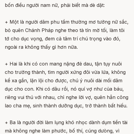
bốn điều người nam nữ, phải biết mà dè dặt:
+ Một là người dâm phu tầm thường mơ tưởng nữ sắc,
bỏ quên Chánh Pháp nghe theo tà tín mờ tối, làm tôi
tớ cho dục vọng, đem cả tâm trí chú trọng vào đó,
ngoài ra không thấy gì hơn nữa.
+ Hai là khi có con mang nặng đẻ dau, tận tụy nuôi
cho trưởng thành, tìm người xứng đôi vừa lứa, không
kể xa gần, lặn lội cho được, chú ý nuôi dài mối dâm
dục cho con. Khi có dâu rồi, nó quí vợ như của báu,
riêng vui thú với nhau, chỉ nghe lời vợ, quên hẳn công
lao cha mẹ, sinh thành dưỡng dục, trở thành bất hiếu.
+ Ba là người đời làm lụng khó nhọc dành dụm tiền tài
mà không nghe làm phước, bố thí, cúng dưòng, vì