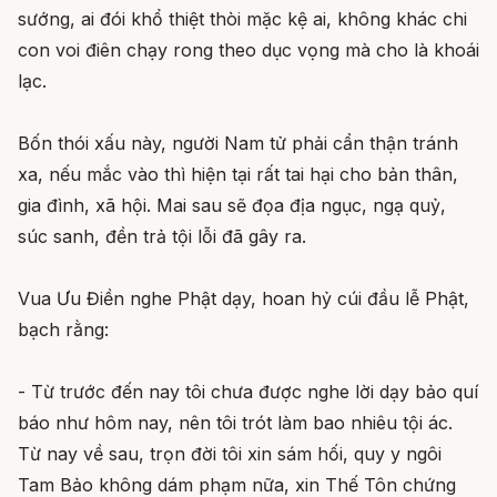
sướng, ai đói khổ thiệt thòi mặc kệ ai, không khác chi
con voi điên chạy rong theo dục vọng mà cho là khoái
lạc.
Bốn thói xấu này, người Nam tử phải cẩn thận tránh
xa, nếu mắc vào thì hiện tại rất tai hại cho bản thân,
gia đình, xã hội. Mai sau sẽ đọa địa ngục, ngạ quỷ,
súc sanh, đền trả tội lỗi đã gây ra.
Vua Ưu Điền nghe Phật dạy, hoan hỷ cúi đầu lễ Phật,
bạch rằng:
- Từ trước đến nay tôi chưa được nghe lời dạy bảo quí
báo như hôm nay, nên tôi trót làm bao nhiêu tội ác.
Từ nay về sau, trọn đời tôi xin sám hối, quy y ngôi
Tam Bảo không dám phạm nữa, xin Thế Tôn chứng