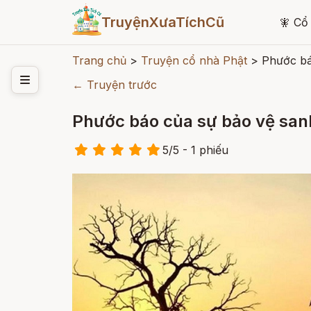
TruyệnXưaTíchCũ
🧚
Cổ 
Trang chủ
>
Truyện cổ nhà Phật
>
Phước bá
← Truyện trước
Phước báo của sự bảo vệ sanh
5
/
5
- 1
phiếu