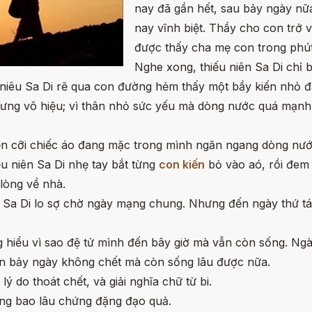
nay đã gần hết, sau bảy ngày nữ
nay vĩnh biệt. Thầy cho con trở
được thấy cha mẹ con trong phút
Nghe xong, thiếu niên Sa Di chỉ bi
u niêu Sa Di rẽ qua con đường hẻm thấy một bầy kiến nhỏ 
ưng vô hiệu; vì thân nhỏ sức yếu mà dòng nước quá mạnh
 liền cỡi chiếc áo đang mặc trong mình ngăn ngang dòng nư
ếu niên Sa Di nhẹ tay bắt từng
con kiến
bỏ vào aó, rồi đem
 lòng về nhà.
ên Sa Di lo sợ chờ ngày mạng chung. Nhưng đến ngày thứ tá
 hiểu vì sao đệ tử mình đến bây giờ mà vẫn còn sống. Ngài
ên bảy ngày không chết mà còn sống lâu được nữa.
lý do thoát chết, và giải nghĩa chữ từ bi.
hông bao lâu chứng đặng đạo quả.