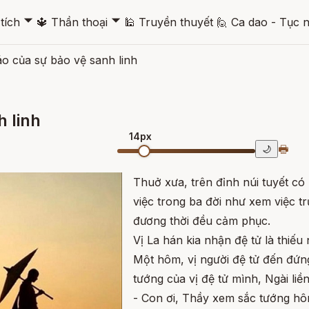
🞃
🞃
tích
🔱
Thần thoại
🕌
Truyền thuyết
🙋
Ca dao - Tục 
o của sự bảo vệ sanh linh
 linh
14px
🖶
🌙
Thuở xưa, trên đỉnh núi tuyết có
việc trong ba đời như xem việc t
đương thời đều cảm phục.
Vị La hán kia nhận đệ tử là thiếu 
Một hôm, vị người đệ tử đến đứn
tướng của vị đệ tử mình, Ngài liề
- Con ơi, Thầy xem sắc tướng hô