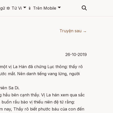
🞃
🞃
ngữ
🔯
Tử Vi
📱
Trên Mobile
Truyện sau →
26-10-2019
 một vị La Hán đã chứng Lục thông: thấy rõ
rước mắt. Nên danh tiếng vang lừng, người
niên Sa Di.
g hầu bên cạnh thầy. Vị La hán xem qua sắc
n buồn rầu bảo vị thiếu niên đệ tử rằng:
m nay, Thầy rõ biết phước báu của con đến