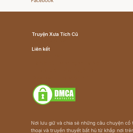
Facebook
Truyện Xưa Tích Cũ
Cổ tích Việt Nam
Liên kết
Lịch vạn niên
Hà Nội cũ - Món ngon Hà Nội
Truyện kiếm hiệp - Ngôn tình
Download - Tải Miễn Phí
Nơi lưu giữ và chia sẻ những câu chuyện cổ t
thoại và truyền thuyết bất hủ từ khắp nơi trên