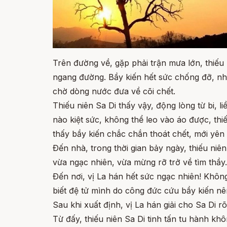
Trên đường về, gặp phải trận mưa lớn, thiế
ngang đường. Bầy kiến hết sức chống đỡ, nh
chờ dòng nước đưa về cõi chết.
Thiếu niên Sa Di thấy vậy, động lòng từ bi,
nào kiệt sức, không thể leo vào áo được, thi
thấy bầy kiến chắc chắn thoát chết, mới yên
Ðến nhà, trong thời gian bảy ngày, thiếu ni
vừa ngạc nhiên, vừa mừng rỡ trở về tìm thầy.
Ðến nơi, vị La hán hết sức ngạc nhiên! Không
biết đệ tử mình do công đức cứu bầy kiến n
Sau khi xuất định, vị La hán giải cho Sa Di rõ 
Từ đấy, thiếu niên Sa Di tinh tấn tu hành k