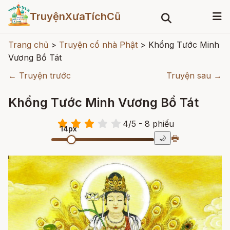
TruyệnXưaTíchCũ
Trang chủ
>
Truyện cổ nhà Phật
>
Khổng Tước Minh
Vương Bồ Tát
← Truyện trước
Truyện sau →
Khổng Tước Minh Vương Bồ Tát
4
/
5
- 8
phiếu
14px
🖶
🌙