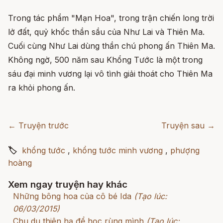
Trong tác phẩm "Mạn Hoa", trong trận chiến long trời
lở đất, quỷ khốc thần sầu của Như Lai và Thiên Ma.
Cuối cùng Như Lai dùng thần chú phong ấn Thiên Ma.
Không ngờ, 500 năm sau Khổng Tước là một trong
sáu đại minh vương lại vô tình giải thoát cho Thiên Ma
ra khỏi phong ấn.
← Truyện trước
Truyện sau →
🏷
khổng tước
,
khổng tước minh vương
,
phượng
hoàng
Xem ngay truyện hay khác
Những bông hoa của cô bé Ida
(Tạo lúc:
06/03/2015)
Chu du thiên hạ để học rùng mình
(Tạo lúc: