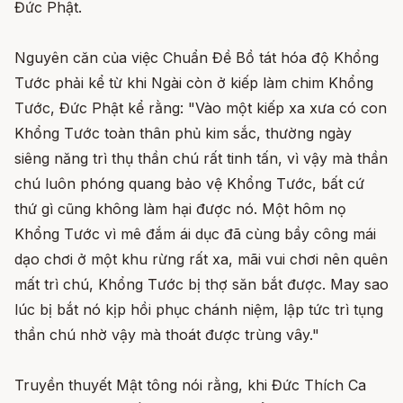
Đức Phật.
Nguyên căn của việc Chuẩn Đề Bồ tát hóa độ Khổng
Tước phải kể từ khi Ngài còn ở kiếp làm chim Khổng
Tước, Đức Phật kể rằng: "Vào một kiếp xa xưa có con
Khổng Tước toàn thân phủ kim sắc, thường ngày
siêng năng trì thụ thần chú rất tinh tấn, vì vậy mà thần
chú luôn phóng quang bảo vệ Khổng Tước, bất cứ
thứ gì cũng không làm hại được nó. Một hôm nọ
Khổng Tước vì mê đắm ái dục đã cùng bầy công mái
dạo chơi ở một khu rừng rất xa, mãi vui chơi nên quên
mất trì chú, Khổng Tước bị thợ săn bắt được. May sao
lúc bị bắt nó kịp hồi phục chánh niệm, lập tức trì tụng
thần chú nhờ vậy mà thoát được trùng vây."
Truyền thuyết Mật tông nói rằng, khi Đức Thích Ca