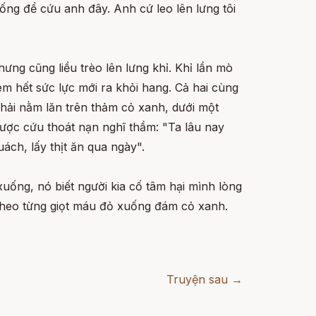
uống để cứu anh đây. Anh cứ leo lên lưng tôi
hưng cũng liều trèo lên lưng khỉ. Khỉ lần mò
m hết sức lực mới ra khỏi hang. Cả hai cùng
hải nằm lăn trên thảm cỏ xanh, dưới một
 được cứu thoát nạn nghĩ thầm: "Ta lâu nay
ách, lấy thịt ăn qua ngày".
 xuống, nó biết người kia cố tâm hại mình lòng
theo từng giọt máu đỏ xuống đám cỏ xanh.
Truyện sau →