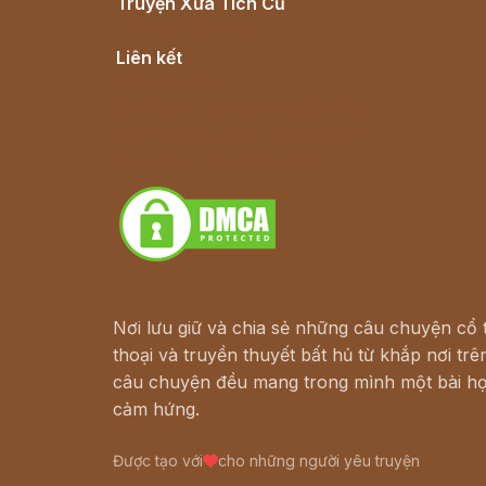
Truyện Xưa Tích Cũ
Cổ tích Việt Nam
Liên kết
Lịch vạn niên
Hà Nội cũ - Món ngon Hà Nội
Truyện kiếm hiệp - Ngôn tình
Download - Tải Miễn Phí
Nơi lưu giữ và chia sẻ những câu chuyện cổ t
thoại và truyền thuyết bất hủ từ khắp nơi trên
câu chuyện đều mang trong mình một bài họ
cảm hứng.
Được tạo với
cho những người yêu truyện