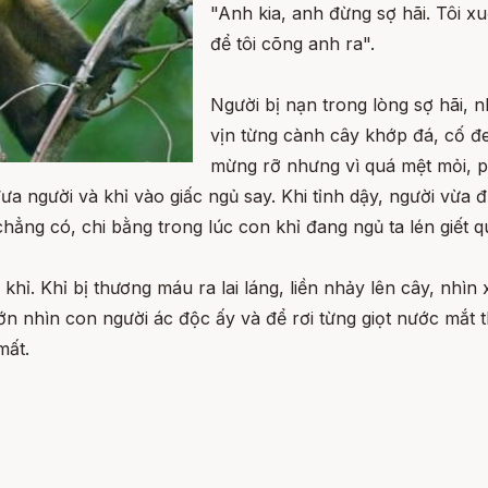
"Anh kia, anh đừng sợ hãi. Tôi x
để tôi cõng anh ra".
Người bị nạn trong lòng sợ hãi, n
vịn từng cành cây khớp đá, cố đe
mừng rỡ nhưng vì quá mệt mỏi, p
 đưa người và khỉ vào giấc ngủ say. Khi tỉnh dậy, người vừa
hẳng có, chi bằng trong lúc con khỉ đang ngủ ta lén giết qu
hỉ. Khỉ bị thương máu ra lai láng, liền nhảy lên cây, nhìn
 nhìn con người ác độc ấy và để rơi từng giọt nước mắt 
mất.