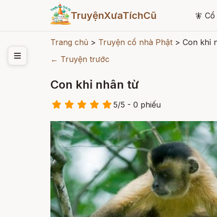
TruyệnXưaTíchCũ
🧚
Cổ 
Trang chủ
>
Truyện cổ nhà Phật
>
Con khỉ 
← Truyện trước
Con khỉ nhân từ
5
/
5
- 0
phiếu