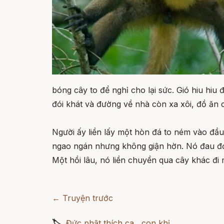
bóng cây to để nghỉ cho lại sức. Gió hiu hiu
đói khát và đường về nhà còn xa xôi, đồ ăn c
Người ấy liền lấy một hòn đá to ném vào đầu k
ngao ngán nhưng không giận hờn. Nó đau đớn
Một hồi lâu, nó liền chuyền qua cây khác đi 
← Truyện trước
🏷
Đức phật thích ca
,
con khỉ