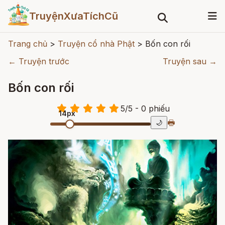
TruyệnXưaTíchCũ
Trang chủ
>
Truyện cổ nhà Phật
>
Bốn con rối
← Truyện trước
Truyện sau →
Bốn con rối
5
/
5
- 0
phiếu
14px
🖶
🌙