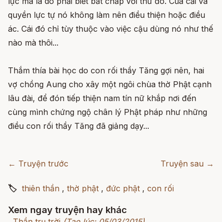
lực mà là do phải biết bất chấp với thứ đó. Của cải và
quyền lực tự nó không làm nên điều thiện hoặc điều
ác. Cái đó chỉ tùy thuộc vào việc cậu dùng nó như thế
nào mà thôi...
Thắm thía bài học do con rối thầy Tăng gợi nên, hai
vợ chồng Aung cho xây một ngôi chùa thờ Phật cạnh
lâu đài, để đón tiếp thiện nam tín nữ khắp nơi đến
cùng mình chứng ngộ chân lý Phật pháp như những
điều con rối thầy Tăng đã giảng dạy...
← Truyện trước
Truyện sau →
🏷
thiên thần
,
thờ phật
,
đức phật
,
con rối
Xem ngay truyện hay khác
Thần trụ trời
(Tạo lúc: 05/03/2015)