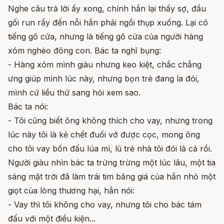
Nghe câu trả lời ấy xong, chính hắn lại thấy sợ, đầu
gối run rẩy đến nỗi hắn phải ngồi thụp xuống. Lại có
tiếng gõ cửa, nhưng là tiếng gõ cửa của người hàng
xóm nghèo đông con. Bác ta nghĩ bụng:
- Hàng xóm mình giàu nhưng keo kiệt, chắc chẳng
ưng giúp mình lúc này, nhưng bọn trẻ đang la đói,
mình cứ liều thử sang hỏi xem sao.
Bác ta nói:
- Tôi cũng biết ông không thích cho vay, nhưng trong
lúc này tôi là kẻ chết đuối vớ được cọc, mong ông
cho tôi vay bốn đấu lúa mì, lũ trẻ nhà tôi đói lả cả rồi.
Người giàu nhìn bác ta trừng trừng một lúc lâu, một tia
sáng mặt trời đã làm trái tim băng giá của hắn nhỏ một
giọt của lòng thương hại, hắn nói:
- Vay thì tôi không cho vay, nhưng tôi cho bác tám
đấu với một điều kiện...