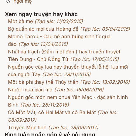
🏷
ngôi mộ
Xem ngay truyện hay khác
Một bà mẹ
(Tạo lúc: 11/03/2015)
Bộ quần áo mới của Hoàng đế
(Tạo lúc: 05/04/2015)
Momo Tarou - Cậu bé anh hùng sinh từ quả
đào
(Tạo lúc: 13/04/2015)
Nhất dạ trạch (Đầm một đêm) hay truyền thuyết
Tiên Dung - Chử Đồng Tử
(Tạo lúc: 17/05/2015)
Nguồn gốc cây lúa hay thuyền thuyết lễ hội lúa mới
của người Tày
(Tạo lúc: 28/11/2015)
Một bà phi thay thế Thủy thần
(Tạo lúc: 13/02/2016)
Người mua giấc mơ
(Tạo lúc: 15/06/2016)
Nguồn gốc món nem chua Yên Mạc - đặc sản Ninh
Bình
(Tạo lúc: 28/11/2016)
Cô Một Mắt, cô Hai Mắt và cô Ba Mắt
(Tạo lúc:
08/09/2017)
Truyện Mộc tinh
(Tạo lúc: 28/09/2017)
Bình luận hoặc góp ý về nội dung