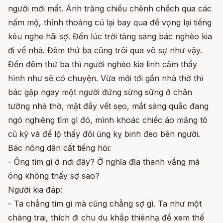
người mới mất. Ánh trăng chiếu chênh chếch qua các
nấm mộ, thỉnh thoảng cú lại bay qua để vọng lại tiếng
kêu nghe hãi sợ. Đến lúc trời tảng sáng bác nghèo kia
đi về nhà. Đêm thứ ba cũng trôi qua vô sự như vậy.
Đến đêm thứ ba thì người nghèo kia linh cảm thấy
hình như sẽ có chuyện. Vừa mới tới gần nhà thờ thì
bác gặp ngay một người đứng sừng sững ở chân
tường nhà thờ, mặt đầy vết sẹo, mắt sáng quắc đang
ngó nghiêng tìm gì đó, mình khoác chiếc áo măng tô
cũ kỹ và để lộ thấy đôi ủng kỵ binh đeo bên người.
Bác nông dân cất tiếng hỏi:
- Ông tìm gì ở nơi đây? Ở nghĩa địa thanh vắng mà
ông không thấy sợ sao?
Người kia đáp:
- Ta chẳng tìm gì mà cũng chẳng sợ gì. Ta như một
chàng trai, thích đi chu du khắp thiênhạ để xem thế