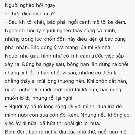
Người nghèo hỏi ngay:
- Thưa điều kiện gì ạ?
- Sau khi tôi chết, bác phải ngồi canh mộ tôi ba đêm.
Nghe đòi hỏi ấy người nghèo thấy rùng cả mình,
nhưng trong lúc khốn đốn này điều kiện gì bác cũng
phải nhận. Bác đồng ý và mang lúa mì về nhà.
Người nhà giàu hình như có linh cảm trước việc sắp
xảy ra. Đúng ba ngày sau, bỗng hắn lăn đùng ra chết,
chẳng ai biết là hắn chết vì sao, nhưng có điều là
chẳng thấy ai mủi lòng thương hắn. Khi chôn cất hắn,
người nghèo kia mới chợt nhớ tới lời hứa, bác cũng
muốn lờ đi, nhưng rồi lại nghĩ:
- Người ấy đã tỏ lòng rộng rãi với mình, đưa lúa để
mình nuôi con qua cơn đói kém. Nhưng nếu không có
việc ấy đi nữa, đã hứa thì phải giữ lời hứa.
Đêm đến, bác ra nghĩa địa của nhà thờ, ngồi bên mộ