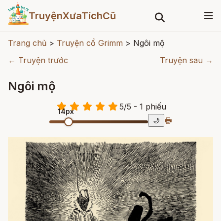
TruyệnXưaTíchCũ
Trang chủ
>
Truyện cổ Grimm
>
Ngôi mộ
← Truyện trước
Truyện sau →
Ngôi mộ
5
/
5
- 1
phiếu
14px
🖶
🌙