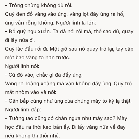
- Trông chừng không đủ rồi.
Quỷ đen đổ vàng vào ủng, vàng lọt đáy ủng ra hố,
ủng vẫn rỗng không. Người lính la lớn:
- Đồ quỷ ngu xuẩn. Ta đã nói rồi mà, thế sao đủ, quay
đi lấy nữa đi.
Quỷ lắc đầu rồi đi. Một giờ sau nó quay trở lại, tay cắp
một bao vàng to hơn trước.
Người lính nói:
- Cứ đổ vào, chắc gì đã đầy ủng.
Vàng rơi loảng xoảng mà vẫn không đầy ủng. Quỷ trố
mắt nhòm vào và nói:
- Gân bắp cũng như ủng của chúng mày to kỳ lạ thật.
Người lính đáp:
- Tưởng tao cũng có chân ngựa như mày sao? Mày
học đâu ra thói keo bẩn ấy. Đi lấy vàng nữa về đây,
nếu không thì thôi nhé.