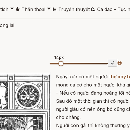
🞃
🞃
tích
🔱
Thần thoại
🕌
Truyền thuyết
🙋
Ca dao - Tục 
ơng lai
14px
🖶
🌙
Ngày xưa có một người
thợ xay b
mong gả cô cho một người khá gi
- Nếu có người đàng hoàng tới hỏi
Sau đó một thời gian thì có người
người giàu có nên ông bố cũng c
cho chàng.
Người con gái thì không thương