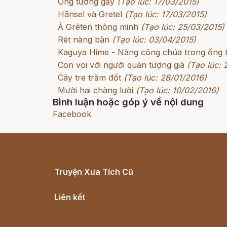
Ông tướng gầy
(Tạo lúc: 17/03/2015)
Hãnsel và Gretel
(Tạo lúc: 17/03/2015)
Ả Grêten thông minh
(Tạo lúc: 25/03/2015)
Rét nàng bân
(Tạo lúc: 03/04/2015)
Kaguya Hime - Nàng công chúa trong ống 
Con voi với người quản tượng già
(Tạo lúc:
Cây tre trăm đốt
(Tạo lúc: 28/01/2016)
Mười hai chàng lười
(Tạo lúc: 10/02/2016)
Bình luận hoặc góp ý về nội dung
Facebook
Truyện Xưa Tích Cũ
Cổ tích Việt Nam
Liên kết
Lịch vạn niên
Hà Nội cũ - Món ngon Hà Nội