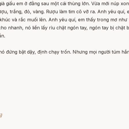
già giấu em ở đằng sau một cái thùng lớn. Vừa mới núp xo
ượu, trắng, đỏ, vàng. Rượu làm tim cô vỡ ra. Anh yêu quí
 khúc và rắc muối lên. Anh yêu quí, em thấy trong mơ như
ho nhanh, nó liền lấy rìu chặt ngón tay, ngón tay bị chặt 
ẫn.
 nó đứng bật dậy, định chạy trốn. Nhưng mọi người túm hắ
)