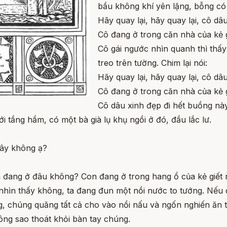
bầu không khí yên lặng, bỗng có 
Hãy quay lại, hãy quay lại, cô dâu
Cô đang ở trong căn nhà của kẻ g
Cô gái ngước nhìn quanh thì thấy
treo trên tường. Chim lại nói:
Hãy quay lại, hãy quay lại, cô dâu
Cô đang ở trong căn nhà của kẻ g
Cô dâu xinh đẹp đi hết buồng n
i tầng hầm, có một bà già lụ khụ ngồi ở đó, đầu lắc lư.
đây không ạ?
on đang ở đâu không? Con đang ở trong hang ổ của kẻ giết n
có nhìn thấy không, ta đang đun một nồi nước to tướng. Nế
 chúng quăng tất cả cho vào nồi nấu và ngốn nghiến ăn thị
ông sao thoát khỏi bàn tay chúng.