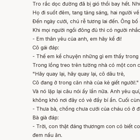
Tro rắc dọc đường đã bị gió thổi bay hết. N
Họ đi suốt đêm, tang tảng sáng, hai người về
Đến ngày cưới, chú rễ tương lai đến. Ông bố 
Khi mọi người ngồi đông đủ thì có người nhắc
- Em thân yêu của anh, em hãy kể đi!
Cô gái đáp:
- Thế em kể chuyện những gì em thấy trong 
Trong lồng treo trên tường nhà có một con c
"Hãy quay lại, hãy quay lại, cô dâu trẻ,
Cô đang ở trong căn nhà của kẻ giết người!."
Và nó lặp lại câu nói ấy lần nữa. Anh yêu q
không khó nơi đây có vẻ đầy bí ẩn. Cuối cùng
- Thưa bà, chồng chưa cưới của cháu có ở 
Bà già đáp:
- Trời, con thật đáng thươngm con có biết c
đem nấu ăn.