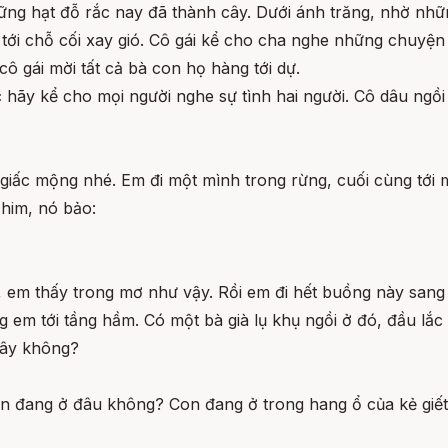
hững hạt đỗ rắc nay đã thành cây. Dưới ánh trăng, nhờ nhữ
 tới chỗ cối xay gió. Cô gái kể cho cha nghe những chuyện 
cô gái mời tất cả bà con họ hàng tới dự.
 hãy kể cho mọi người nghe sự tình hai người. Cô dâu ngồi
giấc mộng nhé. Em đi một mình trong rừng, cuối cùng tới
him, nó bảo:
uí, em thấy trong mơ như vậy. Rồi em đi hết buồng này sa
 em tới tầng hầm. Có một bà già lụ khụ ngồi ở đó, đầu lắc l
đây không?
on đang ở đâu không? Con đang ở trong hang ổ của kẻ giết