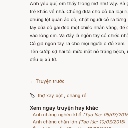
Anh yêu quí, em thấy trong mơ như vậy. Bà 
trẻ khác về nhà. Chúng đưa cho cô ba loại r
chúng lột quần áo cô, chặt người cô ra từng
tay của cô gái đeo một chiếc nhẫn vàng, để c
vào lòng em. Và đây là ngón tay có chiếc nh
Cô giơ ngón tay ra cho mọi người ở đó xem.
Tên cướp sợ hãi tới mức mặt nó trắng bệch,
đều bị xử tử.
← Truyện trước
🏷
thợ xay bột
,
chàng rể
Xem ngay truyện hay khác
Anh chàng nghèo khổ
(Tạo lúc: 05/03/2015
Anh chàng chăn lợn
(Tạo lúc: 10/03/2015)