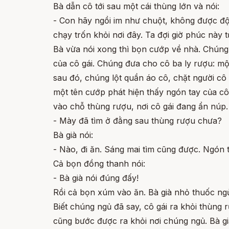
Bà dẫn cô tới sau một cái thùng lớn và nói:
- Con hãy ngồi im như chuột, không được độ
chạy trốn khỏi nơi đây. Ta đợi giờ phúc này t
Bà vừa nói xong thì bọn cướp về nhà. Chúng 
của cô gái. Chúng đưa cho cô ba ly rượu: một
sau đó, chúng lột quần áo cô, chặt người cô
một tên cướp phát hiện thấy ngón tay của cô 
vào chỗ thùng rượu, nơi cô gái đang ẩn núp.
- Mày đã tìm ở đằng sau thùng rượu chưa?
Bà già nói:
- Nào, đi ăn. Sáng mai tìm cũng được. Ngón 
Cả bọn đồng thanh nói:
- Bà già nói đúng đấy!
Rồi cả bọn xúm vào ăn. Bà già nhỏ thuốc ngủ
Biết chúng ngủ đã say, cô gái ra khỏi thùng
cũng bước được ra khỏi nơi chúng ngủ. Bà già