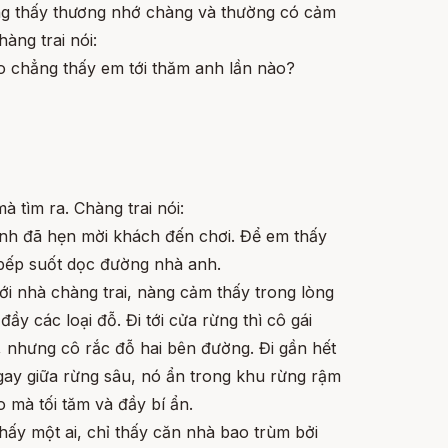
g thấy thương nhớ chàng và thường có cảm
àng trai nói:
ao chẳng thấy em tới thăm anh lần nào?
à tìm ra. Chàng trai nói:
anh đã hẹn mời khách đến chơi. Để em thấy
 bếp suốt dọc đường nhà anh.
ới nhà chàng trai, nàng cảm thấy trong lòng
ầy các loại đỗ. Đi tới cửa rừng thì cô gái
o, nhưng cô rắc đỗ hai bên đường. Đi gần hết
ngay giữa rừng sâu, nó ẩn trong khu rừng rậm
o mà tối tăm và đầy bí ẩn.
ấy một ai, chỉ thấy căn nhà bao trùm bởi