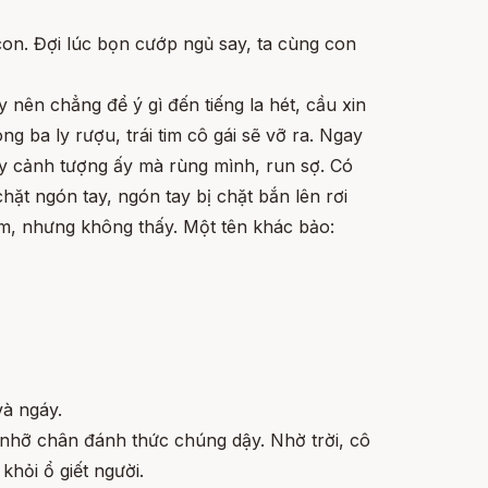
on. Đợi lúc bọn cướp ngủ say, ta cùng con
nên chẳng để ý gì đến tiếng la hét, cầu xin
g ba ly rượu, trái tim cô gái sẽ vỡ ra. Ngay
ấy cảnh tượng ấy mà rùng mình, run sợ. Có
hặt ngón tay, ngón tay bị chặt bắn lên rơi
tìm, nhưng không thấy. Một tên khác bảo:
và ngáy.
 nhỡ chân đánh thức chúng dậy. Nhờ trời, cô
hỏi ổ giết người.