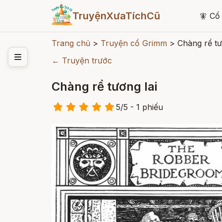
TruyệnXưaTíchCũ
🧚
Cổ 
Trang chủ
>
Truyện cổ Grimm
>
Chàng rể tư
← Truyện trước
Chàng rể tương lai
5
/
5
- 1
phiếu