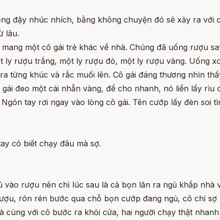
ng đậy nhúc nhích, bằng không chuyện đó sẽ xảy ra với c
ừ lâu.
mang một cô gái trẻ khác về nhà. Chúng đã uống rượu say 
 ly rượu trắng, một ly rượu đỏ, một ly rượu vàng. Uống xon
 ra từng khúc và rắc muối lên. Cô gái đáng thương nhìn th
gái đeo một cái nhẫn vàng, để cho nhanh, nó liền lấy rìu c
 Ngón tay rơi ngay vào lòng cô gái. Tên cướp lấy đèn soi 
tay có biết chạy đâu mà sợ.
 vào rượu nên chỉ lúc sau là cả bọn lăn ra ngủ khắp nhà 
 rượu, rón rén bước qua chỗ bọn cướp đang ngủ, cô chỉ sợ
 cùng với cô bước ra khỏi cửa, hai người chạy thật nhanh k