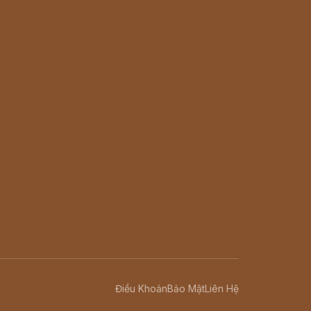
Điều Khoản
Bảo Mật
Liên Hệ