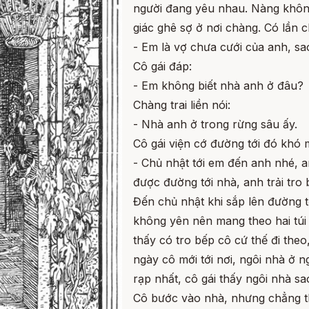
người đang yêu nhau. Nàng khôn
giác ghê sợ ở nơi chàng. Có lần ch
- Em là vợ chưa cưới của anh, s
Cô gái đáp:
- Em không biết nhà anh ở đâu?
Chàng trai liền nói:
- Nhà anh ở trong rừng sâu ấy.
Cô gái viện cớ đường tới đó khó m
- Chủ nhật tới em đến anh nhé, 
được đường tới nhà, anh trải tro
Đến chủ nhật khi sắp lên đường t
không yên nên mang theo hai túi đ
thấy có tro bếp cô cứ thế đi the
ngày cô mới tới nơi, ngôi nhà ở 
rạp nhất, cô gái thấy ngôi nhà sa
Cô bước vào nhà, nhưng chẳng th