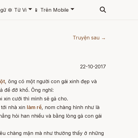
🞃
🞃
ngữ
🔯
Tử Vi
📱
Trên Mobile
Truyện sau →
22-10-2017
ột
, ông có một người con gái xinh đẹp và
ả để đỡ khổ. Ông nghĩ:
 xin cưới thì mình sẽ gả cho.
 tới nhà xin
làm rể
, nom chàng hình như là
hẳng hỏi han nhiều và bằng lòng gả con gái
 yêu chàng mặn mà như thường thấy ở những