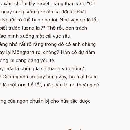
 xâm chiếm lấy Babét, nàng than vãn: "Ôi!
 ngày sung sướng nhất của đời tôi! Đức
Người có thể ban cho tôi. Như vậy có lẽ tốt
iết trước tương lai?" Thế rồi, oán trách
eo mình xuống một cái vực sâu.
Nàng nhớ rất rõ rằng trong đó có anh chàng
ay lại Môngtơrơ rồi chăng? Hắn có dự đám
ng lại càng đáng yêu tệ.
y nữa là chúng ta sẽ thành vợ chồng".
! Cả ông chủ cối xay cũng vậy, bộ mặt trung
Đó là một ông bố tốt, mặc dầu thỉnh thoảng có
ững của ngon chuẩn bị cho bữa tiệc được