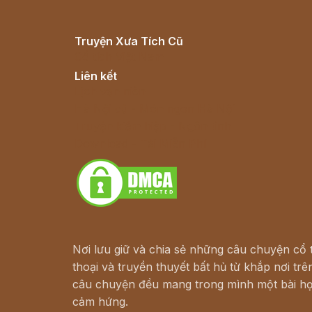
Truyện Xưa Tích Cũ
Cổ tích Việt Nam
Liên kết
Lịch vạn niên
Hà Nội cũ - Món ngon Hà Nội
Truyện kiếm hiệp - Ngôn tình
Download - Tải Miễn Phí
Nơi lưu giữ và chia sẻ những câu chuyện cổ t
thoại và truyền thuyết bất hủ từ khắp nơi trên
câu chuyện đều mang trong mình một bài họ
cảm hứng.