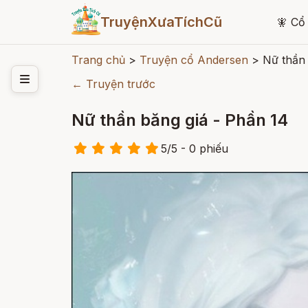
TruyệnXưaTíchCũ
🧚
Cổ 
Trang chủ
>
Truyện cổ Andersen
>
Nữ thần 
← Truyện trước
Nữ thần băng giá - Phần 14
5
/
5
- 0
phiếu