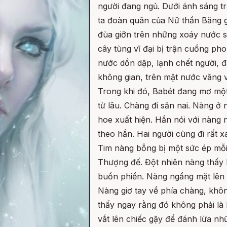
người đang ngủ. Dưới ánh sáng tr
ta đoàn quân của Nữ thần Băng 
đùa giỡn trên những xoáy nước s
cây tùng vĩ đại bị trận cuồng ph
nước dồn dập, lạnh chết người, đ
không gian, trên mặt nước văng 
Trong khi đó, Babét đang mơ một
từ lâu. Chàng đi săn nai. Nàng ở 
hoe xuất hiện. Hắn nói với nàng 
theo hắn. Hai người cùng đi rất x
Tim nàng bỗng bị một sức ép mỗi 
Thượng đế. Đột nhiên nàng thấy b
buồn phiền. Nàng ngẩng mặt lên 
Nàng giơ tay về phía chàng, khô
thấy ngay rằng đó không phải là
vắt lên chiếc gậy để đánh lừa nh