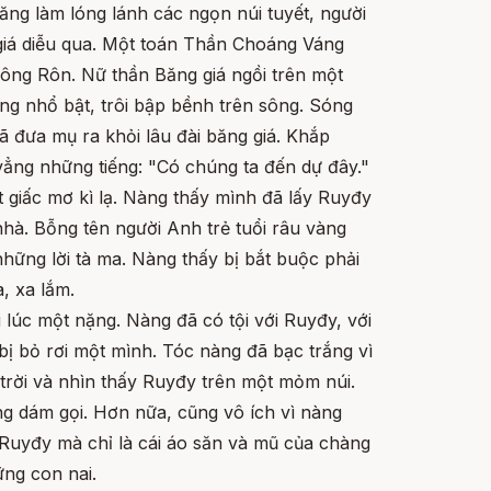
ăng làm lóng lánh các ngọn núi tuyết, người
giá diễu qua. Một toán Thần Choáng Váng
ông Rôn. Nữ thần Băng giá ngồi trên một
ong nhổ bật, trôi bập bềnh trên sông. Sóng
ã đưa mụ ra khỏi lâu đài băng giá. Khắp
vẳng những tiếng: "Có chúng ta đến dự đây."
 giấc mơ kì lạ. Nàng thấy mình đã lấy Ruyđy
nhà. Bỗng tên người Anh trẻ tuổi râu vàng
những lời tà ma. Nàng thấy bị bắt buộc phải
a, xa lắm.
lúc một nặng. Nàng đã có tội với Ruyđy, với
ị bỏ rơi một mình. Tóc nàng đã bạc trắng vì
trời và nhìn thấy Ruyđy trên một mỏm núi.
ng dám gọi. Hơn nữa, cũng vô ích vì nàng
 Ruyđy mà chỉ là cái áo săn và mũ của chàng
ững con nai.