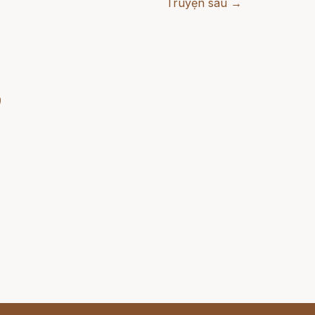
Truyện sau →
)