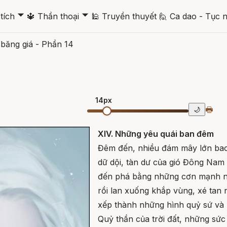
🞃
🞃
tích
🔱
Thần thoại
🕌
Truyền thuyết
🙋
Ca dao - Tục 
băng giá - Phần 14
14px
🖶
🌙
XIV. Những yêu quái ban đêm
Đêm đến, nhiều đám mây lớn bao
dữ dội, tàn dư của gió Đông Nam 
đến phá bằng những cơn mạnh nh
rồi lan xuống khắp vùng, xé tan
xếp thành những hình quỷ sứ và n
Quỷ thần của trời đất, những sức