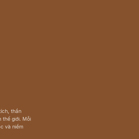
ích, thần
 thế giới. Mỗi
c và niềm