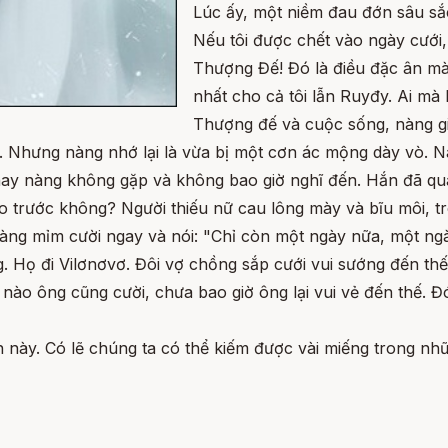
Lúc ấy, một niềm đau đớn sâu sắc
Nếu tôi được chết vào ngày cưới,
Thượng Đế! Đó là điều đặc ân mà 
nhất cho cả tôi lẫn Ruyđy. Ai mà b
Thượng đế và cuộc sống, nàng gi
t. Nhưng nàng nhớ lại là vừa bị một cơn ác mộng dày vò. 
nay nàng không gặp và không bao giờ nghĩ đến. Hắn đã qu
 trước không? Người thiếu nữ cau lông mày và bĩu môi, trô
àng mỉm cười ngay và nói: "Chỉ còn một ngày nữa, một ngà
 Họ đi Vilơnơvơ. Đôi vợ chồng sắp cưới vui sướng đến thế
c nào ông cũng cười, chưa bao giờ ông lại vui vẻ đến thế. 
 này. Có lẽ chúng ta có thể kiếm được vài miếng trong nh