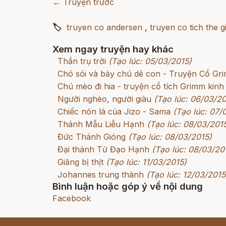
← Truyện trước
🏷
truyen co andersen
,
truyen co tich the gi
Xem ngay truyện hay khác
Thần trụ trời
(Tạo lúc: 05/03/2015)
Chó sói và bảy chú dê con - Truyện Cổ G
Chú mèo đi hia - truyện cổ tích Grimm kinh
Người nghèo, người giàu
(Tạo lúc: 06/03/20
Chiếc nón lá của Jizo - Sama
(Tạo lúc: 07/
Thánh Mẫu Liễu Hạnh
(Tạo lúc: 08/03/201
Đức Thánh Gióng
(Tạo lúc: 08/03/2015)
Đại thánh Từ Đạo Hạnh
(Tạo lúc: 08/03/20
Giăng bị thịt
(Tạo lúc: 11/03/2015)
Johannes trung thành
(Tạo lúc: 12/03/2015
Bình luận hoặc góp ý về nội dung
Facebook