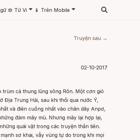
🞃
🞃
ngữ
🔯
Tử Vi
📱
Trên Mobile
Truyện sau →
02-10-2017
 trùm cả thung lũng sông Rôn. Một cơn gió
ở Địa Trung Hải, sau khi thổi qua nước Ý,
ất và điên cuồng nhất vào chân dãy Anpơ,
 những đám mây mù. Nhưng mây lại hợp lại,
hững quái vật trong các truyện thần tiên.
 mạnh sơ khai, vẫy vùng tự do trong khi mọi