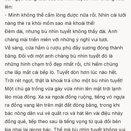
lên:
- Mình không thể cầm lòng được nữa rồi. Nhìn cái lưỡi
nàng thè ra khỏi mồm sao mà khoái thế!
Đêm dài, nhưng bù nhìn tuyết không thấy dài. Anh
chàng mải triền miên với những ý nghĩ vui tươi.
Về sáng, cửa hầm ủ rượu phủ đầy sương đóng thành
băng. Đối với một anh chàng bù nhìn tuyết đó là
những hình chạm trổ đẹp nhất rồi, chỉ hiềm chúng
che lấp mất cái bếp lò. Tuyết dòn hơn lúc nào hết.
Trời rét ngọt, thật là khoái trá cho một bù nhìn tuyết!
Một chú gà trống vừa gáy vừa nhìn lên mặt trời lạnh
lẽo mùa đông. Xa xa ngoài đồng ruộng, tiếng vó ngựa
ra đồng vang lên trên mặt đất đóng băng, trong khi
bác nông dân vui vẻ quất roi và hát lên vài điệu nhảy
đồng quê, tiếp theo sau là tiếng vọng từ quả đồi bên
kia nhại lại giọng bác. Thế mà bù nhìn tuyết không vui.