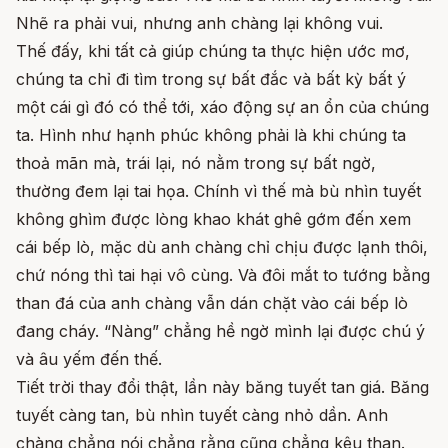
Nhẽ ra phải vui, nhưng anh chàng lại không vui.
Thế đấy, khi tất cả giúp chúng ta thực hiện ước mơ,
chúng ta chỉ đi tìm trong sự bất đắc và bất kỳ bất ý
một cái gì đó có thể tới, xáo động sự an ổn của chúng
ta. Hình như hạnh phúc không phải là khi chúng ta
thoả mãn mà, trái lại, nó nằm trong sự bất ngờ,
thường đem lại tai họa. Chính vì thế mà bù nhìn tuyết
không ghìm được lòng khao khát ghê gớm đến xem
cái bếp lò, mặc dù anh chàng chỉ chịu được lạnh thôi,
chứ nóng thì tai hại vô cùng. Và đôi mắt to tướng bằng
than đá của anh chàng vẫn dán chặt vào cái bếp lò
đang cháy. “Nàng” chẳng hề ngờ mình lại được chú ý
và âu yếm đến thế.
Tiết trời thay đổi thật, lần này băng tuyết tan giá. Băng
tuyết càng tan, bù nhìn tuyết càng nhỏ dần. Anh
chàng chẳng nói chẳng rằng cũng chẳng kêu than.