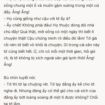
sống chung một ổ và muốn gặm xương trong một cũi
đấy. Ẳng! Ẳng!
- Họ cũng giống như cậu với tớ ấy à?
- Ấy chết! Không phải đâu! Họ thuộc dòng dõi nhà
chủ đấy! Quả thật, mới sống có một ngày thì biết ít
chuyện thật! Cậu chứng minh rõ điều đó lắm! Tớ già
rồi nên tớ biết vô khối là chuyện. Gì trong cái sân này
tớ cũng biết hết. Ừ, chỉ có mỗi một thời gian, hồi gió
rít, là tớ không bị xích ngoài sân giá lạnh thôi! Ẳng!
Ẳng!
Bù nhìn tuyết nói:
- Tớ thì tớ lại chuộng rét. Tớ lạy đằng ấy kể cho tớ
nghe đi. Nhưng đàng ấy có thể giữ cho cái xích của
đằng ấy bớt loảng xoảng đi một tí được không? Chối
tai tớ lắm.