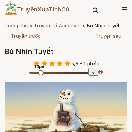
TruyệnXưaTíchCũ
Trang chủ
>
Truyện cổ Andersen
>
Bù Nhìn Tuyết
← Truyện trước
Truyện sau →
Bù Nhìn Tuyết
5
/
5
- 1
phiếu
14px
🖶
🌙