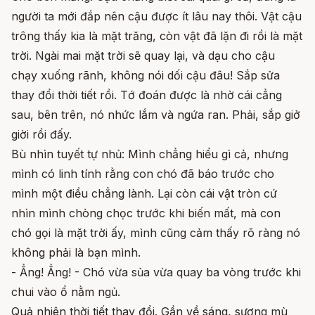
người ta mới đắp nên cậu được ít lâu nay thôi. Vật cậu
trông thấy kia là mặt trăng, còn vật đã lặn đi rồi là mặt
trời. Ngài mai mặt trời sẽ quay lại, và dạu cho cậu
chạy xuống rãnh, không nói dối cậu đâu! Sắp sửa
thay đổi thời tiết rồi. Tớ đoán được là nhờ cái cẳng
sau, bên trên, nó nhức lắm và ngứa ran. Phải, sắp giở
giời rồi đấy.
Bù nhìn tuyết tự nhủ: Mình chẳng hiểu gì cả, nhưng
mình có linh tính rằng con chó đã báo trước cho
mình một điều chẳng lành. Lại còn cái vật tròn cứ
nhìn mình chòng chọc trước khi biến mất, mà con
chó gọi là mặt trời ấy, mình cũng cảm thấy rõ ràng nó
không phải là bạn mình.
- Ẳng! Ẳng! - Chó vừa sủa vừa quay ba vòng trước khi
chui vào ổ nằm ngủ.
Quả nhiên thời tiết thay đổi. Gần về sáng, sương mù