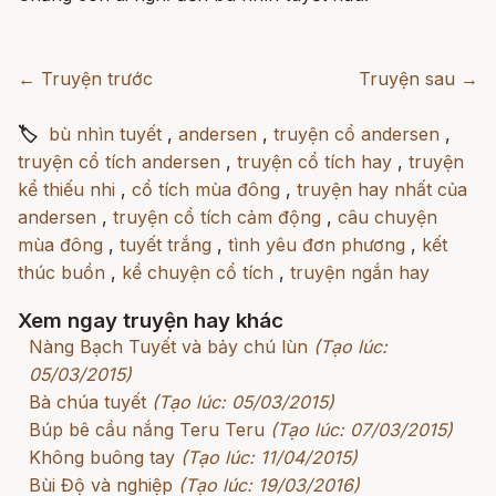
← Truyện trước
Truyện sau →
🏷
bù nhìn tuyết
,
andersen
,
truyện cổ andersen
,
truyện cổ tích andersen
,
truyện cổ tích hay
,
truyện
kể thiếu nhi
,
cổ tích mùa đông
,
truyện hay nhất của
andersen
,
truyện cổ tích cảm động
,
câu chuyện
mùa đông
,
tuyết trắng
,
tình yêu đơn phương
,
kết
thúc buồn
,
kể chuyện cổ tích
,
truyện ngắn hay
Xem ngay truyện hay khác
Nàng Bạch Tuyết và bảy chú lùn
(Tạo lúc:
05/03/2015)
Bà chúa tuyết
(Tạo lúc: 05/03/2015)
Búp bê cầu nắng Teru Teru
(Tạo lúc: 07/03/2015)
Không buông tay
(Tạo lúc: 11/04/2015)
Bùi Độ và nghiệp
(Tạo lúc: 19/03/2016)