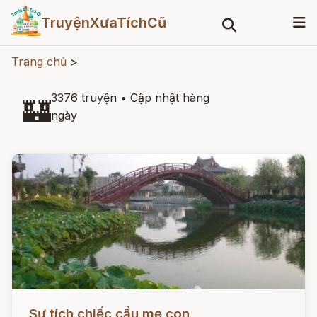
TruyệnXưaTíchCũ
Trang chủ
>
3376 truyện
•
Cập nhật hàng
🏰
ngày
Đọc ngay
Sự tích chiếc cầu mẹ con