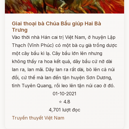
Đọc ngay
Giai thoại bà Chúa Bầu giúp Hai Bà
Trưng
Vào thời nhà Hán cai trị Việt Nam, ở huyện Lập
Thạch (Vĩnh Phúc) có một bà cụ già trồng dược
một cây bầu kì lạ. Cây bầu lớn lên nhưng
không thấy ra hoa kết quả, dây bầu cứ nở dài
lan ra, lan mãi. Dây lan ra rất dài, bò lên cả núi
đồi, cứ thế mà lan đến tận huyện Sơn Dương,
tỉnh Tuyên Quang, rồi leo lên tận núi cao ở đó.
01-10-2021
⭐ 4.8
4,701 lượt đọc
Truyền thuyết Việt Nam