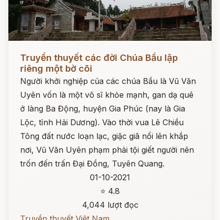
Đọc ngay
Truyền thuyết các đời Chúa Bầu lập
riêng một bờ cõi
Người khởi nghiệp của các chúa Bầu là Vũ Văn
Uyên vốn là một võ sĩ khỏe mạnh, gan dạ quê
ở làng Ba Động, huyện Gia Phúc (nay là Gia
Lộc, tỉnh Hải Dương). Vào thời vua Lê Chiều
Tông đất nước loạn lạc, giặc giã nổi lên khắp
nơi, Vũ Văn Uyên phạm phải tội giết người nên
trốn đến trấn Đại Đồng, Tuyên Quang.
01-10-2021
⭐ 4.8
4,044 lượt đọc
Truyền thuyết Việt Nam