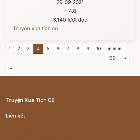
29-09-2021
⭐ 4.8
3,140 lượt đọc
Truyện xưa tích cũ
❀ ❀ ❀
1
2
3
4
5
6
7
8
9
10
169
⇢
⇥
Truyện Xưa Tích Cũ
Cổ tích Việt Nam
Liên kết
Lịch vạn niên
Hà Nội cũ - Món ngon Hà Nội
Truyện kiếm hiệp - Ngôn tình