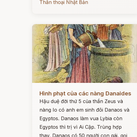
Thần thoại Nhật Bản
Đọc ngay
Hình phạt của các nàng Danaides
Hậu duệ đời thứ 5 của thần Zeus và
nàng Io có anh em sinh đôi Danaos và
Egyptos. Danaos làm vua Lybia còn
Egyptos thì trị vì Ai Cập. Trùng hợp
thay, Danaos có 50 người con gái, gọi