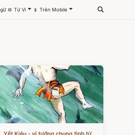
🞃
🞃
ngữ
🔯
Tử Vi
📱
Trên Mobile
ọc ngay
Yết Kiêu - vị tướng chung tình từ