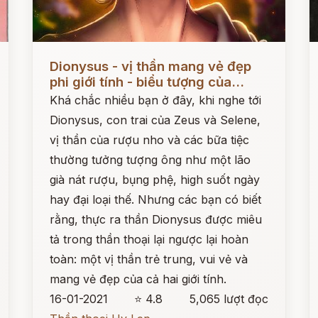
Đọc ngay
Đ
Dionysus - vị thần mang vẻ đẹp
phi giới tính - biểu tượng của...
Khá chắc nhiều bạn ở đây, khi nghe tới
Dionysus, con trai của Zeus và Selene,
vị thần của rượu nho và các bữa tiệc
thường tưởng tượng ông như một lão
già nát rượu, bụng phệ, high suốt ngày
hay đại loại thế. Nhưng các bạn có biết
rằng, thực ra thần Dionysus được miêu
tả trong thần thoại lại ngược lại hoàn
toàn: một vị thần trẻ trung, vui vẻ và
mang vẻ đẹp của cả hai giới tính.
16-01-2021
⭐ 4.8
5,065 lượt đọc