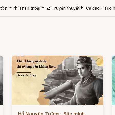
🞃
🞃
tích
🔱
Thần thoại
🕌
Truyền thuyết
🙋
Ca dao - Tục 
Đọc ngay
Đ
Hồ Nguyên Trừng - Bậc minh