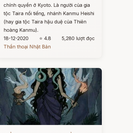
chính quyền ở Kyoto. Là người của gia
tộc Taira nổi tiếng, nhánh Kanmu Heishi
(hay gia tộc Taira hậu duệ của Thiên
hoàng Kanmu).
18-12-2020
⭐ 4.8
5,280 lượt đọc
Thần thoại Nhật Bản
ọc ngay