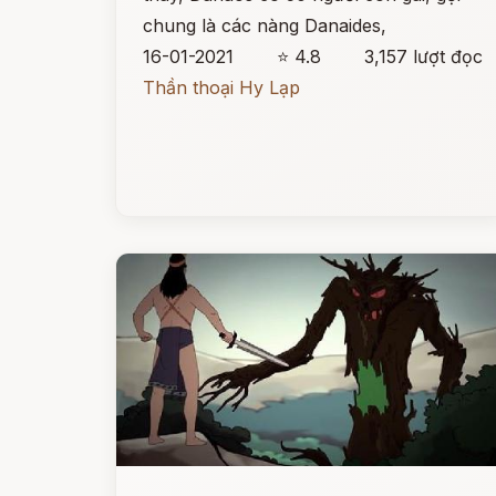
chung là các nàng Danaides,
16-01-2021
⭐ 4.8
3,157 lượt đọc
Thần thoại Hy Lạp
Đọc ngay