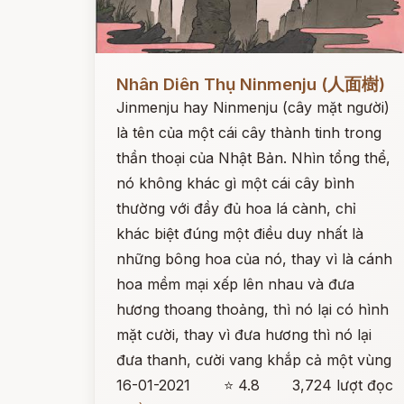
Đọc ngay
Nhân Diên Thụ Ninmenju (人面樹)
Jinmenju hay Ninmenju (cây mặt người)
là tên của một cái cây thành tinh trong
thần thoại của Nhật Bản. Nhìn tổng thể,
nó không khác gì một cái cây bình
thường với đầy đủ hoa lá cành, chỉ
khác biệt đúng một điều duy nhất là
những bông hoa của nó, thay vì là cánh
hoa mềm mại xếp lên nhau và đưa
hương thoang thoảng, thì nó lại có hình
mặt cười, thay vì đưa hương thì nó lại
đưa thanh, cười vang khắp cả một vùng
16-01-2021
⭐ 4.8
3,724 lượt đọc