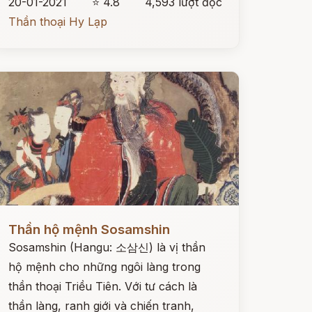
20-01-2021
⭐ 4.8
4,593 lượt đọc
Thần thoại Hy Lạp
ọc ngay
Thần hộ mệnh Sosamshin
Sosamshin (Hangu: 소삼신) là vị thần
hộ mệnh cho những ngôi làng trong
thần thoại Triều Tiên. Với tư cách là
thần làng, ranh giới và chiến tranh,