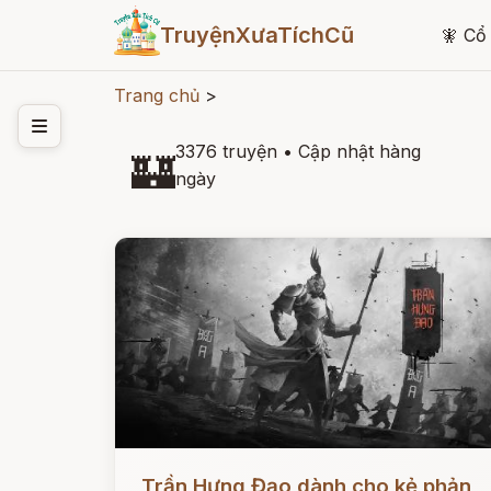
TruyệnXưaTíchCũ
🧚
Cổ 
Trang chủ
>
3376 truyện
•
Cập nhật hàng
🏰
ngày
Đọc ngay
Trần Hưng Đạo dành cho kẻ phản