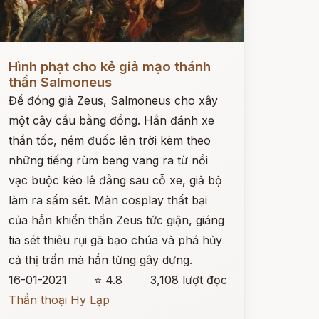
ọc ngay
Hình phạt cho kẻ giả mạo thánh
thần Salmoneus
Để đóng giả Zeus, Salmoneus cho xây
một cây cầu bằng đồng. Hắn đánh xe
thần tốc, ném đuốc lên trời kèm theo
những tiếng rùm beng vang ra từ nồi
vạc buộc kéo lê đằng sau cỗ xe, giả bộ
làm ra sấm sét. Màn cosplay thất bại
của hắn khiến thần Zeus tức giận, giáng
tia sét thiêu rụi gã bạo chúa và phá hủy
cả thị trấn mà hắn từng gây dựng.
16-01-2021
⭐ 4.8
3,108 lượt đọc
Thần thoại Hy Lạp