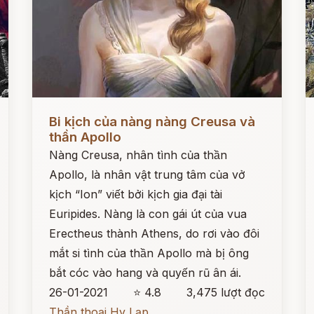
Đọc ngay
Đ
Bi kịch của nàng nàng Creusa và
thần Apollo
Nàng Creusa, nhân tình của thần
Apollo, là nhân vật trung tâm của vở
kịch “Ion” viết bởi kịch gia đại tài
Euripides. Nàng là con gái út của vua
Erectheus thành Athens, do rơi vào đôi
mắt si tình của thần Apollo mà bị ông
bắt cóc vào hang và quyến rũ ân ái.
26-01-2021
⭐ 4.8
3,475 lượt đọc
Thần thoại Hy Lạp