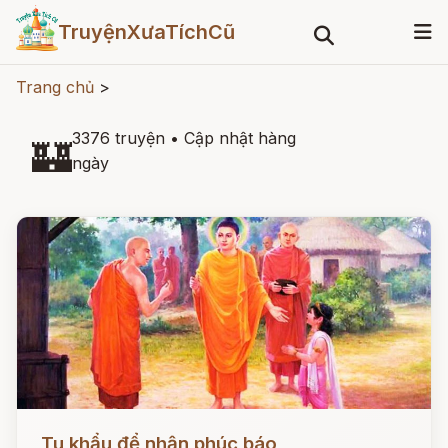
TruyệnXưaTíchCũ
Trang chủ
>
3376 truyện
•
Cập nhật hàng
🏰
ngày
Đọc ngay
Tu khẩu để nhận phúc báo