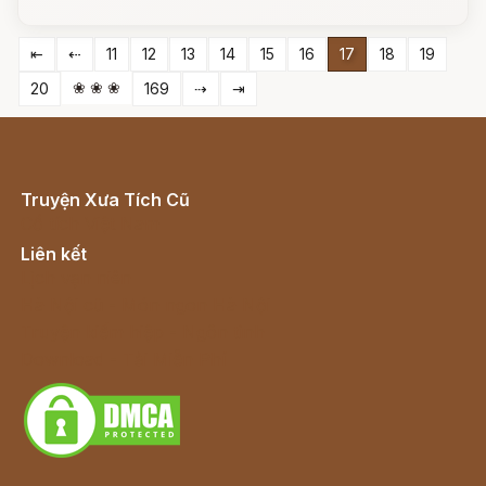
⇤
⇠
11
12
13
14
15
16
17
18
19
❀ ❀ ❀
20
169
⇢
⇥
Truyện Xưa Tích Cũ
Cổ tích Việt Nam
Liên kết
Lịch vạn niên
Hà Nội cũ - Món ngon Hà Nội
Truyện kiếm hiệp - Ngôn tình
Download - Tải Miễn Phí