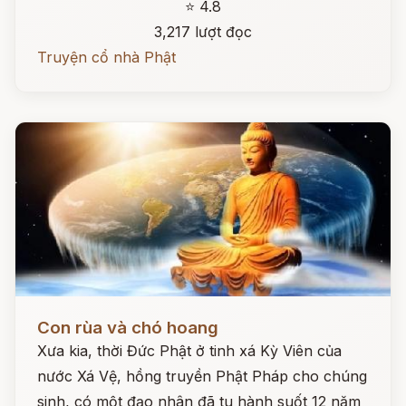
⭐ 4.8
3,217 lượt đọc
Truyện cổ nhà Phật
Đọc ngay
Con rùa và chó hoang
Xưa kia, thời Đức Phật ở tinh xá Kỳ Viên của
nước Xá Vệ, hồng truyền Phật Pháp cho chúng
sinh, có một đạo nhân đã tu hành suốt 12 năm