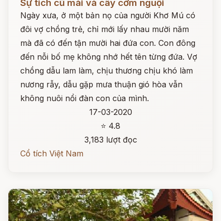
Sự tích củ mài và cây cơm nguội
Ngày xưa, ở một bản nọ của người Khơ Mú có
đôi vợ chồng trẻ, chỉ mới lấy nhau mười năm
mà đã có đến tận mười hai đứa con. Con đông
đến nỗi bố mẹ không nhớ hết tên từng đứa. Vợ
chồng dẫu lam làm, chịu thương chịu khó làm
nương rẫy, dẫu gặp mưa thuận gió hòa vẫn
không nuôi nổi đàn con của mình.
17-03-2020
⭐ 4.8
3,183 lượt đọc
Cổ tích Việt Nam