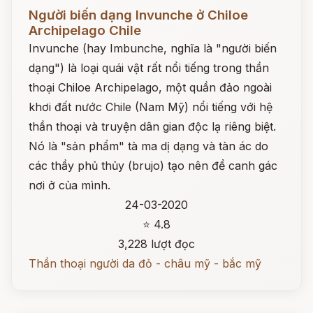
Đọc ngay
Người biến dạng Invunche ở Chiloe
Archipelago Chile
Invunche (hay Imbunche, nghĩa là "người biến
dạng") là loại quái vật rất nổi tiếng trong thần
thoại Chiloe Archipelago, một quần đảo ngoài
khơi đất nước Chile (Nam Mỹ) nổi tiếng với hệ
thần thoại và truyện dân gian độc lạ riêng biệt.
Nó là "sản phẩm" tà ma dị dạng và tàn ác do
các thầy phủ thủy (brujo) tạo nên để canh gác
nơi ở của mình.
24-03-2020
⭐ 4.8
3,228 lượt đọc
Thần thoại người da đỏ - châu mỹ - bắc mỹ