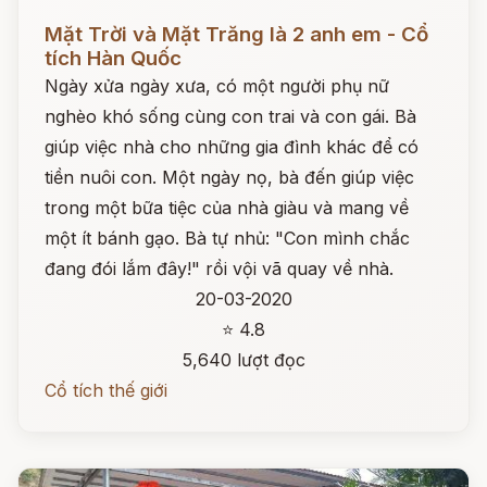
Đọc ngay
Mặt Trời và Mặt Trăng là 2 anh em - Cổ
tích Hàn Quốc
Ngày xửa ngày xưa, có một người phụ nữ
nghèo khó sống cùng con trai và con gái. Bà
giúp việc nhà cho những gia đình khác để có
tiền nuôi con. Một ngày nọ, bà đến giúp việc
trong một bữa tiệc của nhà giàu và mang về
một ít bánh gạo. Bà tự nhủ: "Con mình chắc
đang đói lắm đây!" rồi vội vã quay về nhà.
20-03-2020
⭐ 4.8
5,640 lượt đọc
Cổ tích thế giới