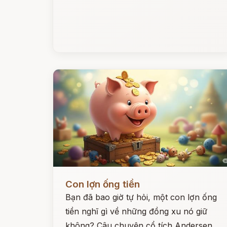
Đọc ngay
Con lợn ống tiền
Bạn đã bao giờ tự hỏi, một con lợn ống
tiền nghĩ gì về những đồng xu nó giữ
không? Câu chuyện cổ tích Andersen