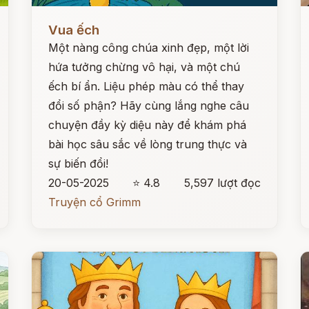
Đọc ngay
Đ
Vua ếch
Một nàng công chúa xinh đẹp, một lời
hứa tưởng chừng vô hại, và một chú
ếch bí ẩn. Liệu phép màu có thể thay
đổi số phận? Hãy cùng lắng nghe câu
chuyện đầy kỳ diệu này để khám phá
bài học sâu sắc về lòng trung thực và
sự biến đổi!
20-05-2025
⭐ 4.8
5,597 lượt đọc
Truyện cổ Grimm