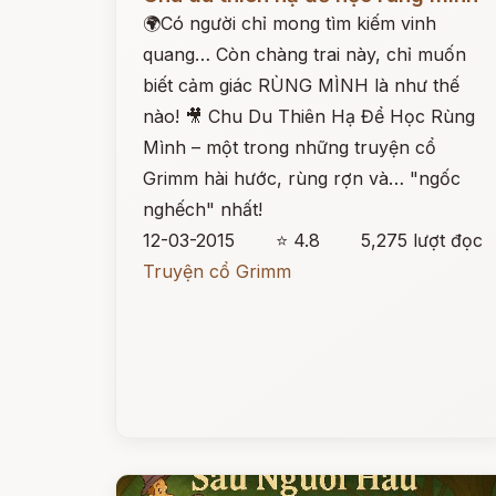
🌍Có người chỉ mong tìm kiếm vinh
quang… Còn chàng trai này, chỉ muốn
biết cảm giác RÙNG MÌNH là như thế
nào! 🎥 Chu Du Thiên Hạ Để Học Rùng
Mình – một trong những truyện cổ
Grimm hài hước, rùng rợn và… "ngốc
nghếch" nhất!
12-03-2015
⭐ 4.8
5,275 lượt đọc
Truyện cổ Grimm