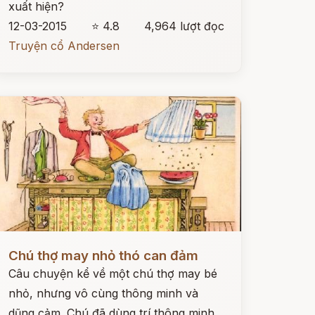
xuất hiện?
12-03-2015
⭐ 4.8
4,964 lượt đọc
Truyện cổ Andersen
ọc ngay
Chú thợ may nhỏ thó can đảm
Câu chuyện kể về một chú thợ may bé
nhỏ, nhưng vô cùng thông minh và
dũng cảm. Chú đã dùng trí thông minh