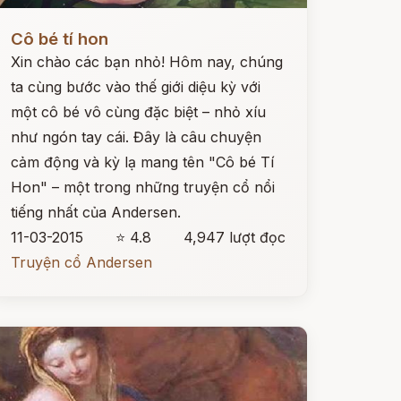
ọc ngay
Cô bé tí hon
Xin chào các bạn nhỏ! Hôm nay, chúng
ta cùng bước vào thế giới diệu kỳ với
một cô bé vô cùng đặc biệt – nhỏ xíu
như ngón tay cái. Đây là câu chuyện
cảm động và kỳ lạ mang tên "Cô bé Tí
Hon" – một trong những truyện cổ nổi
tiếng nhất của Andersen.
11-03-2015
⭐ 4.8
4,947 lượt đọc
Truyện cổ Andersen