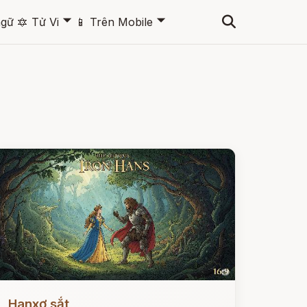
🞃
🞃
ngữ
🔯
Tử Vi
📱
Trên Mobile
ọc ngay
Hanxơ sắt