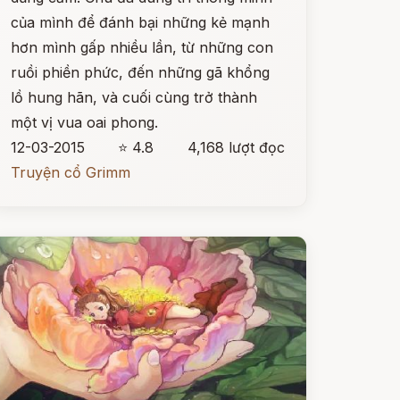
của mình để đánh bại những kẻ mạnh
hơn mình gấp nhiều lần, từ những con
ruồi phiền phức, đến những gã khổng
lồ hung hãn, và cuối cùng trở thành
một vị vua oai phong.
12-03-2015
⭐ 4.8
4,168 lượt đọc
Truyện cổ Grimm