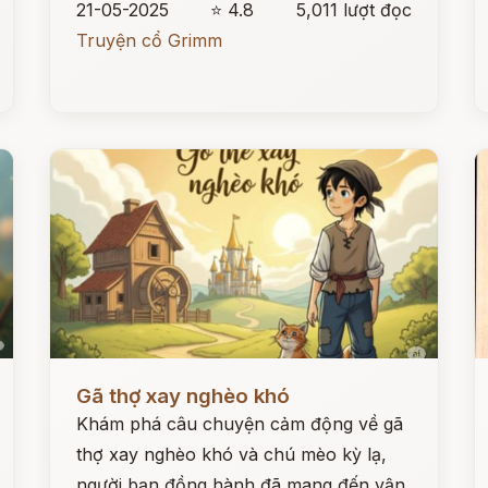
21-05-2025
⭐ 4.8
5,011 lượt đọc
Truyện cổ Grimm
Đọc ngay
Đ
Gã thợ xay nghèo khó
Khám phá câu chuyện cảm động về gã
thợ xay nghèo khó và chú mèo kỳ lạ,
người bạn đồng hành đã mang đến vận