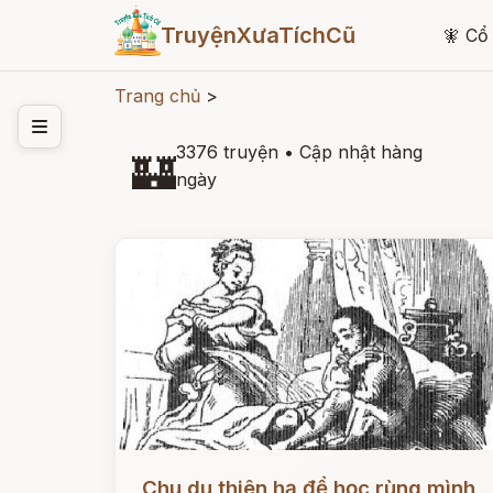
TruyệnXưaTíchCũ
🧚
Cổ 
Trang chủ
>
3376 truyện
•
Cập nhật hàng
🏰
ngày
Đọc ngay
Chu du thiên hạ để học rùng mình