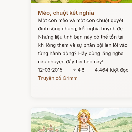
Đọc ngay
Mèo, chuột kết nghĩa
Một con mèo và một con chuột quyết
định sống chung, kết nghĩa huynh đệ.
Nhưng liệu tình bạn này có thể tồn tại
khi lòng tham và sự phản bội len lỏi vào
từng hành động? Hãy cùng lắng nghe
câu chuyện đầy bài học này!
12-03-2015
⭐ 4.8
4,464 lượt đọc
Truyện cổ Grimm