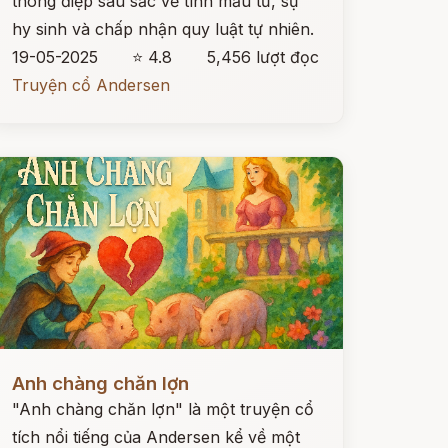
thông điệp sâu sắc về tình mẫu tử, sự
hy sinh và chấp nhận quy luật tự nhiên.
19-05-2025
⭐ 4.8
5,456 lượt đọc
Truyện cổ Andersen
ọc ngay
Anh chàng chăn lợn
"Anh chàng chăn lợn" là một truyện cổ
tích nổi tiếng của Andersen kể về một