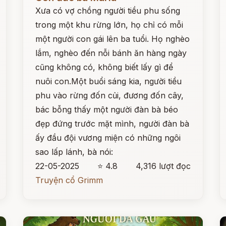
Xưa có vợ chồng người tiều phu sống
trong một khu rừng lớn, họ chỉ có mỗi
một người con gái lên ba tuổi. Họ nghèo
lắm, nghèo đến nỗi bánh ăn hàng ngày
cũng không có, không biết lấy gì để
nuôi con.Một buổi sáng kia, người tiều
phu vào rừng đốn củi, đương đốn cây,
bác bỗng thấy một người đàn bà béo
đẹp đứng trước mặt mình, người đàn bà
ấy đầu đội vương miện có những ngôi
sao lấp lánh, bà nói:
22-05-2025
⭐ 4.8
4,316 lượt đọc
Truyện cổ Grimm