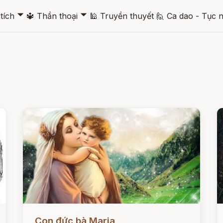
🞃
🞃
tích
🔱
Thần thoại
🕌
Truyền thuyết
🙋
Ca dao - Tục 
Đọc ngay
Đ
Con đức bà Maria