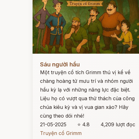
Đọc ngay
Sáu người hầu
Một truyện cổ tích Grimm thú vị kể về
chàng hoàng tử mưu trí và nhóm người
hầu kỳ lạ với những năng lực đặc biệt.
Liệu họ có vượt qua thử thách của công
chúa kiêu kỳ và vị vua gian xảo? Hãy
cùng theo dói nhé!
21-05-2025
⭐ 4.8
4,209 lượt đọc
Truyện cổ Grimm