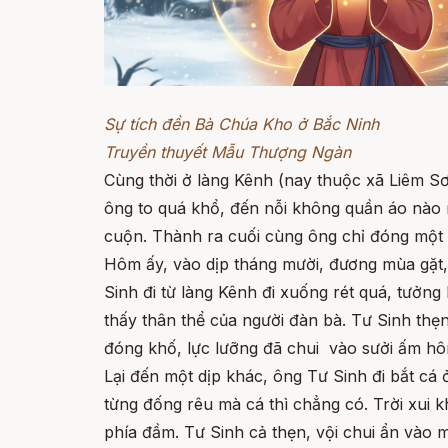
Sự tích đền Bà Chúa Kho ở Bắc Ninh
Truyền thuyết Mẫu Thượng Ngàn
Cùng thời ở làng Kênh (nay thuộc xã Liêm Sơ
ông to quá khổ, đến nỗi không quần áo nào m
cuộn. Thành ra cuối cùng ông chỉ đóng một
Hôm ấy, vào dịp tháng mười, đương mùa gặt, t
Sinh đi từ làng Kênh đi xuống rét quá, tưởng
thấy thân thể của người đàn bà. Tư Sinh thẹn
đóng khố, lực lưỡng đã chui vào sưởi ấm hô
Lại đến một dịp khác, ông Tư Sinh đi bắt cá
từng đống rêu mà cá thì chẳng có. Trời xui 
phía đầm. Tư Sinh cả thẹn, vội chui ẩn vào m