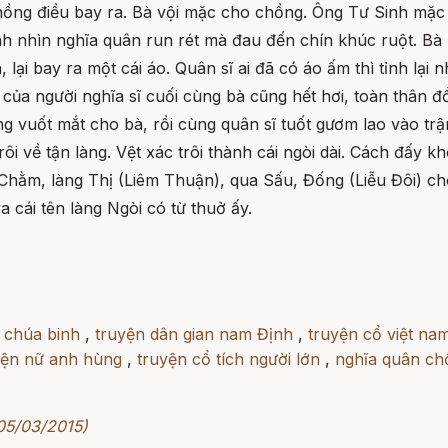
hồng điều bay ra. Bà vội mặc cho chồng. Ông Tư Sinh mặc áo
h nhìn nghĩa quân run rét mà đau đến chín khúc ruột. Bà lạ
, lại bay ra một cái áo. Quân sĩ ai đã có áo ấm thì tỉnh lạ
 áo của người nghĩa sĩ cuối cùng bà cũng hết hơi, toàn thân
ng vuốt mắt cho bà, rồi cùng quân sĩ tuốt gươm lao vào trậ
ôi về tận làng. Vệt xác trôi thành cái ngòi dài. Cách đấy k
ằm, làng Thị (Liêm Thuận), qua Sấu, Đống (Liễu Đôi) cho đ
 cái tên làng Ngòi có từ thuở ấy.
 chúa binh
,
truyện dân gian nam Định
,
truyện cổ việt na
yện nữ anh hùng
,
truyện cổ tích người lớn
,
nghĩa quân ch
 05/03/2015)