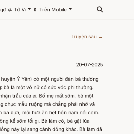
🞃
🞃
ngữ
🔯
Tử Vi
📱
Trên Mobile
Truyện sau →
20-07-2025
 huyện Ý Yên) có một người đàn bà thường
: bà là một võ nữ có sức vóc phi thường.
 nhận trầu của ai. Bố mẹ mất sớm, bà một
ng chục mẫu ruộng mà chẳng phải nhờ vả
n ba bữa, mỗi bữa ăn hết bốn năm nồi cơm.
ng kể sớm tối gì. Bà làm cỏ, bà gặt lúa,
đồng này lại sang cánh đồng khác. Bà làm đã