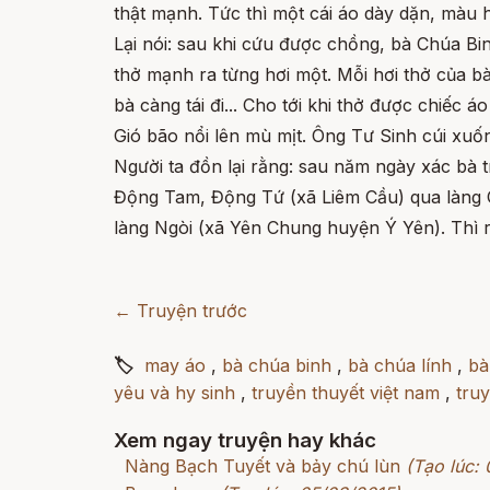
thật mạnh. Tức thì một cái áo dày dặn, màu 
Lại nói: sau khi cứu được chồng, bà Chúa Bin
thở mạnh ra từng hơi một. Mỗi hơi thở của bà
bà càng tái đi... Cho tới khi thở được chiếc
Gió bão nổi lên mù mịt. Ông Tư Sinh cúi xuố
Người ta đồn lại rằng: sau năm ngày xác bà tr
Động Tam, Động Tứ (xã Liêm Cầu) qua làng Ch
làng Ngòi (xã Yên Chung huyện Ý Yên). Thì ra
← Truyện trước
🏷
may áo
,
bà chúa binh
,
bà chúa lính
,
bà
yêu và hy sinh
,
truyền thuyết việt nam
,
tru
Xem ngay truyện hay khác
Nàng Bạch Tuyết và bảy chú lùn
(Tạo lúc: