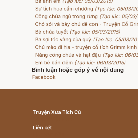
Ba anh em
(Tạo lúc: 05/03/2015)
Sự tích hoa cẩm chướng
(Tạo lúc: 05/03/2
Công chúa ngủ trong rừng
(Tạo lúc: 05/03/
Chó sói và bảy chú dê con - Truyện Cổ G
Bà chúa tuyết
(Tạo lúc: 05/03/2015)
Ba sợi tóc vàng của quỷ
(Tạo lúc: 05/03/20
Chú mèo đi hia - truyện cổ tích Grimm kinh
Nàng công chúa và hạt đậu
(Tạo lúc: 06/0
Em bé bán diêm
(Tạo lúc: 06/03/2015)
Bình luận hoặc góp ý về nội dung
Facebook
Truyện Xưa Tích Cũ
Cổ tích Việt Nam
Liên kết
Lịch vạn niên