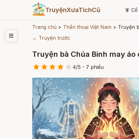
TruyệnXưaTíchCũ
🧚
Cổ 
Trang chủ
>
Thần thoại Việt Nam
>
Truyện b
← Truyện trước
Truyện bà Chúa Binh may áo 
4
/
5
- 7
phiếu