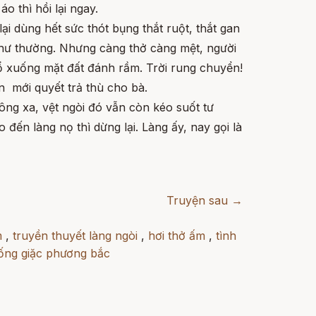
 thì hồi lại ngay.
i dùng hết sức thót bụng thắt ruột, thắt gan
i như thường. Nhưng càng thở càng mệt, người
 đổ xuống mặt đất đánh rầm. Trời rung chuyển!
n mới quyết trả thù cho bà.
hông xa, vệt ngòi đó vẫn còn kéo suốt tư
ến làng nọ thì dừng lại. Làng ấy, nay gọi là
Truyện sau →
m
,
truyền thuyết làng ngòi
,
hơi thở ấm
,
tình
ống giặc phương bắc