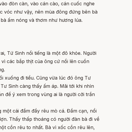
p vào đòn càn, vào cán cào, cán cuốc nghe
sức vóc như vậy, nên mùa đông đứng bên bà
hở bà ấm nóng và thơm như hương lúa.
i, Tứ Sinh nổi tiếng là một đô khỏe. Người
vì các bắp thịt của ông cứ nổi lên cuồn
ng.
ồi xuống đi tiểu. Cũng vừa lúc đó ông Tư
 Tư Sinh càng thấy ấm áp. Mãi tới khi nhìn
n để ý xem trong vùng ai là người cởi trần
ng một cái đầm đầy rêu mò cá. Đầm cạn, nổi
lợn. Thấy thấp thoáng có người đàn bà đi về
ột cồn rêu to nhất. Bà vì xốc cồn rêu lên,