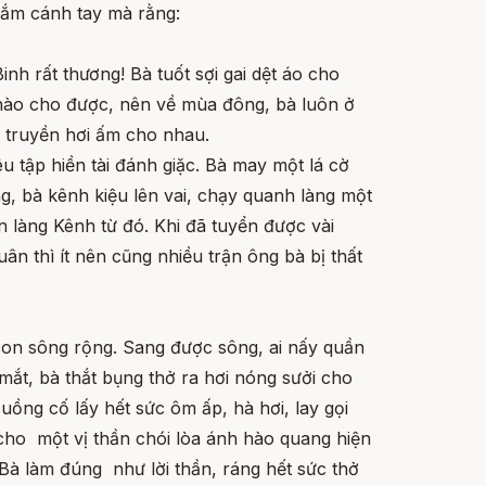
 nắm cánh tay mà rằng:
h rất thương! Bà tuốt sợi gai dệt áo cho
 nào cho được, nên về mùa đông, bà luôn ở
 truyền hơi ấm cho nhau.
 tập hiền tài đánh giặc. Bà may một lá cờ
ông, bà kênh kiệu lên vai, chạy quanh làng một
 làng Kênh từ đó. Khi đã tuyển được vài
n thì ít nên cũng nhiều trận ông bà bị thất
 con sông rộng. Sang được sông, ai nấy quần
mắt, bà thắt bụng thở ra hơi nóng sưởi cho
ồng cố lấy hết sức ôm ấp, hà hơi, lay gọi
cho một vị thần chói lòa ánh hào quang hiện
 Bà làm đúng như lời thần, ráng hết sức thở