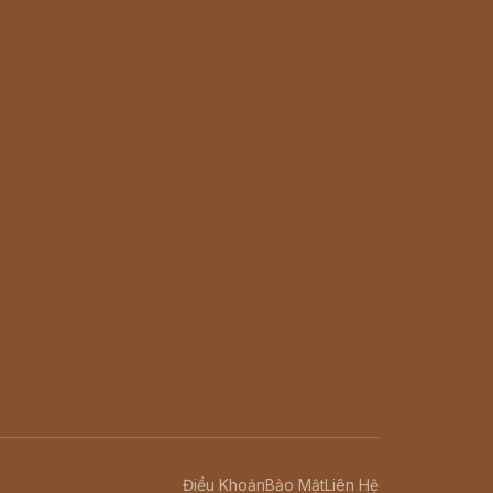
Điều Khoản
Bảo Mật
Liên Hệ