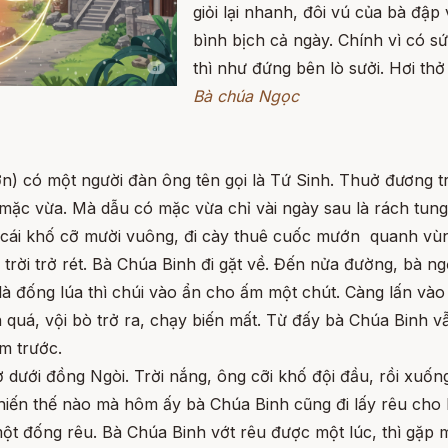
giỏi lại nhanh, đôi vú của bà đậ
bình bịch cả ngày. Chính vì có 
thì như đứng bên lò sưởi. Hơi t
Bà chúa Ngọc
n) có một người đàn ông tên gọi là Tứ Sinh. Thuở đương tra
ặc vừa. Mà dẫu có mặc vừa chỉ vài ngày sau là rách tung 
 cái khố cỡ mười vuông, đi cày thuê cuốc mướn quanh vù
rời trở rét. Bà Chúa Binh đi gặt về. Đến nửa đường, bà ng
 là đống lúa thì chúi vào ẩn cho ấm một chút. Càng lấn vào
 quá, vội bò trở ra, chạy biến mất. Từ đấy bà Chúa Binh vẫ
m trước.
 ở dưới đồng Ngòi. Trời nắng, ông cỡi khố đội đầu, rồi xuố
khiến thế nào mà hôm ấy bà Chúa Binh cũng đi lấy rêu cho 
ột đống rêu. Bà Chúa Binh vớt rêu được một lúc, thì gặp m