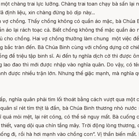
 một chàng trai lực lưỡng. Chàng trai toan chạy bà sấn lại
đã định liệu, xin chàng đừng bỏ dịp này...
nh vợ chồng. Thấy chồng không có quần áo mặc, bà Chúa Bin
ần áo lại rách toạc cả. Biết chồng không thế mặc quần áo
ủ cho chồng. Hai vợ chồng thường làm chung một việc để
g bắc tràn đến. Bà Chúa Binh cùng với chồng dựng cờ chiêu
ng để triệu tập binh sĩ. Ai đến tụ nghĩa dịch cờ thì được 
 lao đao thì mới được nhập vào nghĩa quân. Do vậy, có tên
nh được nhiều trận lớn. Nhưng thế giặc mạnh, mà nghĩa quâ
 ấp, nghĩa quân phải tìm lối thoát bằng cách vượt qua một
uân sĩ rét tím thịt lả đần, bà Chúa Binh thương nhỏ nước 
quá mỏi mệt, lại rét cóng, có thể sẽ nguy mất. Bà cuống cu
iết, vang dội qua chín tầng mây. Trời động lòng thương, 
ống đi, rồi hà hơi mạnh vào chồng con”. Vị thần biến mất.