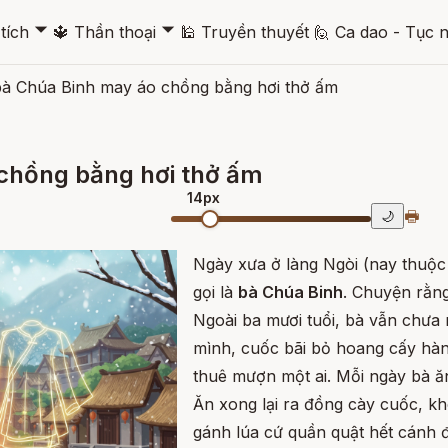
🞃
🞃
tích
🔱
Thần thoại
🕌
Truyền thuyết
🙋
Ca dao - Tục 
à Chúa Binh may áo chồng bằng hơi thở ấm
chồng bằng hơi thở ấm
14px
🖶
🌙
Ngày xưa ở làng Ngòi (nay thuộc
gọi là
bà Chúa Binh
. Chuyện rằng
Ngoài ba mươi tuổi, bà vẫn chưa
mình, cuốc bãi bỏ hoang cấy hà
thuê mượn một ai. Mỗi ngày bà ă
Ăn xong lại ra đồng cày cuốc, khô
gánh lúa cứ quần quật hết cánh 