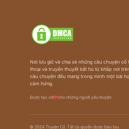
Hà Nội cũ - Món ngon Hà Nội
Truyện kiếm hiệp - Ngôn tình
Download - Tải Miễn Phí
Nơi lưu giữ và chia sẻ những câu chuyện cổ t
thoại và truyền thuyết bất hủ từ khắp nơi trên
câu chuyện đều mang trong mình một bài họ
cảm hứng.
Được tạo với
cho những người yêu truyện
© 2024 Truyện Cổ. Tất cả quyền được bảo lưu.