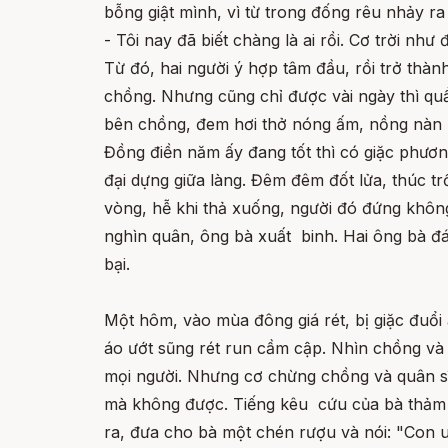
bỗng giật mình, vì từ trong đống rêu nhảy ra
- Tôi nay đã biết chàng là ai rồi. Cơ trời như 
Từ đó, hai người ý hợp tâm đầu, rồi trở thà
chồng. Nhưng cũng chỉ được vài ngày thì qu
bên chồng, đem hơi thở nóng ấm, nồng nàn 
Đồng điền năm ấy đang tốt thì có giặc phươn
đại dựng giữa làng. Đêm đêm đốt lửa, thúc trố
vòng, hễ khi thả xuống, người đó đứng không
nghìn quân, ông bà xuất binh. Hai ông bà đá
bại.
Một hôm, vào mùa đông giá rét, bị giặc đuổi
áo ướt sũng rét run cầm cập. Nhìn chồng và q
mọi người. Nhưng cơ chừng chồng và quân sĩ 
mà không được. Tiếng kêu cứu của bà thảm th
ra, đưa cho bà một chén rượu và nói: "Con u