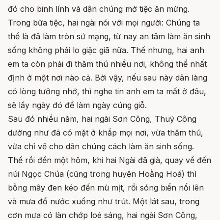
đó cho binh lính và dân chúng mở tiệc ăn mừng.
Trong bữa tiệc, hai ngài nói với mọi người: Chúng ta
thế là đã làm tròn sứ mạng, từ nay an tâm làm ăn sinh
sống không phải lo giặc giã nữa. Thế nhưng, hai anh
em ta còn phải đi thăm thú nhiều nơi, không thể nhất
định ở một nơi nào cả. Bởi vậy, nếu sau này dân làng
có lòng tưởng nhớ, thì nghe tin anh em ta mất ở đâu,
sẽ lấy ngày đó để làm ngày cúng giỗ.
Sau đó nhiều năm, hai ngài Sơn Công, Thuỷ Công
dường như đã có mặt ở khắp mọi nơi, vừa thăm thú,
vừa chỉ vẽ cho dân chúng cách làm ăn sinh sống.
Thế rồi đến một hôm, khi hai Ngài đã già, quay về đến
núi Ngọc Chúa (cũng trong huyện Hoằng Hoá) thì
bỗng mây đen kéo đến mù mịt, rồi sóng biển nổi lên
và mưa đổ nước xuống như trút. Một lát sau, trong
cơn mưa có làn chớp loé sáng, hai ngài Sơn Công,