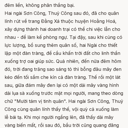
đêm liền, không phân thắng bại.
Hai ngài Sơn Công, Thuỷ Công sau đó, đã cho quân
lính rút về trang Đằng Xá thuộc huyện Hoằng Hoá,
xây dựng thành hai doanh trại có thể chi việc lẫn cho
nhau - để làm kế phòng ngự. Tại đậy, sau khi củng có
lực lượng, bổ sung thêm quân số, hai Ngài cho thiết
lập một đàn tràng, để cầu khấn trời đất cho linh thần
xuống trợ oai giúp sức. Quả nhiên, đến nửa đêm hôm
đó, trời đang trăng sao sáng tỏ thì bỗng đâu mây đen
kéo đến tối sầm che kín cả đàn tràng. Thế rồi một lát
sau, giữa đám mây đen lại có một dải mây vàng hình
dải lụa sà xuống trước mặt mọi người, mang theo dòng
chữ "Mười tám vị tinh quân". Hai ngài Sơn Công, Thuỷ
Công cùng quân lính thấy thế, vội quỳ cả xuống làm
lễ bái tạ. Khi mọi người ngẩng lên, đã thấy dải mây
vàng biến mất, rồi sau đó, bầu trời cũng quang đãng