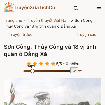
TruyệnXưaTíchCũ
Trang chủ
>
Truyền thuyết Việt Nam
>
Sơn Công,
Thủy Công và 18 vị tinh quân ở Đằng Xá
← Truyện trước
Truyện sau →
Sơn Công, Thủy Công và 18 vị tinh
quân ở Đằng Xá
5
/
5
- 0
phiếu
14px
🖶
🌙