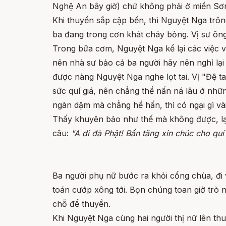
Nghệ An bây giờ) chứ không phải ở miền Sơn
Khi thuyền sắp cập bến, thì Nguyệt Nga trông
ba đang trong cơn khát cháy bỏng. Vị sư ông
Trong bữa cơm, Nguyệt Nga kể lại các việc v
nên nhà sư bảo cả ba người hãy nên nghỉ lại
được nàng Nguyệt Nga nghe lọt tai. Vị "Đệ t
sức quí giá, nên chẳng thể nấn ná lâu ở nhữn
ngàn dặm mà chẳng hề hấn, thì có ngại gì vài
Thấy khuyên bảo như thế mà không được, lại
câu:
"A di đà Phật! Bần tăng xin chúc cho quí
Ba người phụ nữ bước ra khỏi cổng chùa, đi 
toán cướp xông tới. Bọn chúng toan giở trò n
chỗ để thuyền.
Khi Nguyệt Nga cùng hai người thị nữ lên thu