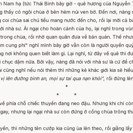
 Nam hạ (tức Thái Bình bây giờ - quê hương của Nguyễn 
 thấy có ngôi chùa ở bên hẻm núi ven bờ. Đến nơi, nàng sa
 coi chùa sai chú tiểu mang nước đến cho, rồi lại mời cả 
ới nhà sư. Ái ngại cho hoàn cảnh của họ, lại nghĩ trong 
 trong chùa, rồi nhờ quan quân đưa về bản quán. Thế nhưng,
am cung phi" nghĩ mình bây giờ vẫn còn là người quyền quý
g nơi không quen biết làm gì. Lại nghĩ, từ đây về quê thì
 chục dặm nữa. Bởi vậy, nàng đã nói với nhà sư là cứ để c
 cũng nghĩ nếu nói thêm thì những kẻ khác giới kia sẽ hi
 vị lên đường bình an, mọi sự tai qua nạn khỏi"
, rồi đứng lê
*
* *
về phía chỗ chiếc thuyền đang neo đậu. Nhưng khi chỉ còn
gay, nhưng lại ngại nhà sư còn đứng ở cổng chùa trông thấ
yền, thì những tên cướp kia cũng ùa lên theo, rồi giằng lấ