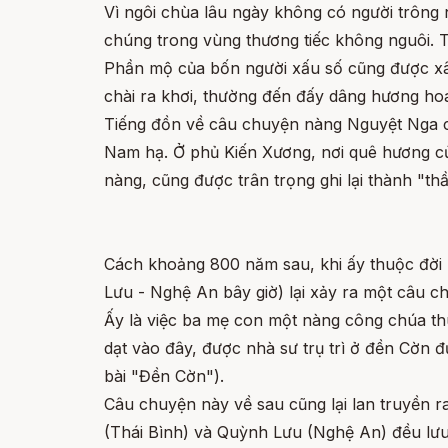
Vì ngôi chùa lâu ngày không có người trông 
chúng trong vùng thương tiếc không nguôi. Thế 
Phần mộ của bốn người xấu số cũng được xây 
chài ra khơi, thường đến đấy dâng hương hoa
Tiếng đồn về câu chuyện nàng Nguyệt Nga c
Nam hạ. Ở phủ Kiến Xương, nơi quê hương củ
nàng, cũng được trân trọng ghi lại thành "thầ
Cách khoảng 800 năm sau, khi ấy thuộc đời
Lưu - Nghệ An bây giờ) lại xảy ra một câu chu
Ấy là việc ba mẹ con một nàng công chúa thuộ
dạt vào đây, được nhà sư trụ trì ở đền Cờn 
bài "Đền Cờn").
Câu chuyện này về sau cũng lại lan truyền r
(Thái Bình) và Quỳnh Lưu (Nghệ An) đều lưu