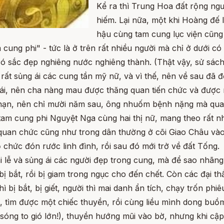
Kể ra thì Trung Hoa đất rộng ng
hiếm. Lại nữa, một khi Hoàng đế l
hậu cùng tam cung lục viện cũng
ung phi" - tức là ở trên rất nhiều người mà chỉ ở dưới có
ười có sắc đẹp nghiêng nước nghiêng thành. (Thật vậy, sử s
ất sủng ái các cung tần mỹ nữ, và vì thế, nên về sau đã đ
i, nên cha nàng mau được thăng quan tiến chức và được n
 có hạn, nên chỉ mười năm sau, ông nhuốm bệnh nặng mà qua 
 tam cung phi Nguyệt Nga cùng hai thị nữ, mang theo rất nh
 quan chức cũng như trong dân thường ở cõi Giao Châu vào 
chức đón rước linh đình, rồi sau đó mới trở về đất Tống.
 lễ và sủng ái các người đẹp trong cung, mà để sao nhãng
 bắt, rồi bị giam trong ngục cho đến chết. Còn các đại th
ì bị bắt, bị giết, người thì mai danh ẩn tích, chạy trốn phi
n, tìm được một chiếc thuyền, rồi cùng liều mình dong buồm
ng to gió lớn!), thuyền hướng mũi vào bờ, nhưng khi cập