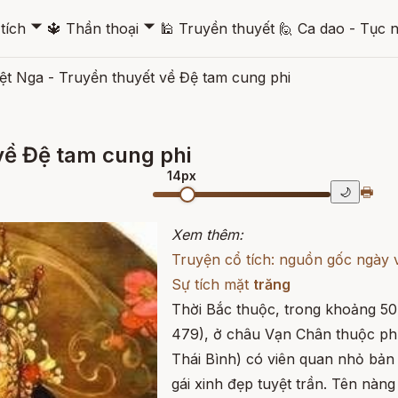
🞃
🞃
tích
🔱
Thần thoại
🕌
Truyền thuyết
🙋
Ca dao - Tục 
t Nga - Truyền thuyết về Đệ tam cung phi
về Đệ tam cung phi
14px
🖶
🌙
Xem thêm:
Truyện cổ tích: nguồn gốc ngày
Sự tích mặt
trăng
Thời Bắc thuộc, trong khoảng 5
479), ở châu Vạn Chân thuộc ph
Thái Bình) có viên quan nhỏ bản
gái xinh đẹp tuyệt trần. Tên nàn