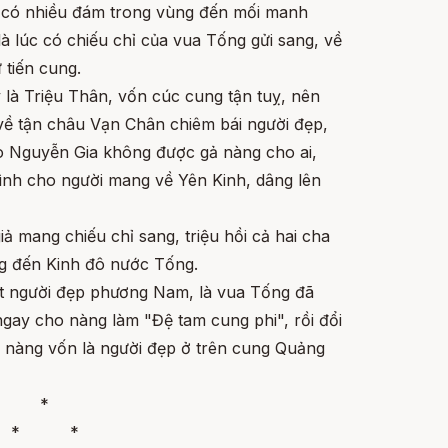
 có nhiều đám trong vùng đến mối manh
là lúc có chiếu chỉ của vua Tống gửi sang, về
 tiến cung.
 là Triệu Thân, vốn cúc cung tận tuỵ, nên
 về tận châu Vạn Chân chiêm bái người đẹp,
ho Nguyễn Gia không được gả nàng cho ai,
rình cho người mang về Yên Kinh, dâng lên
ả mang chiếu chỉ sang, triệu hồi cả hai cha
ng đến Kinh đô nước Tống.
mặt người đẹp phương Nam, là vua Tống đã
gay cho nàng làm "Đệ tam cung phi", rồi đổi
i nàng vốn là người đẹp ở trên cung Quảng
*
* *