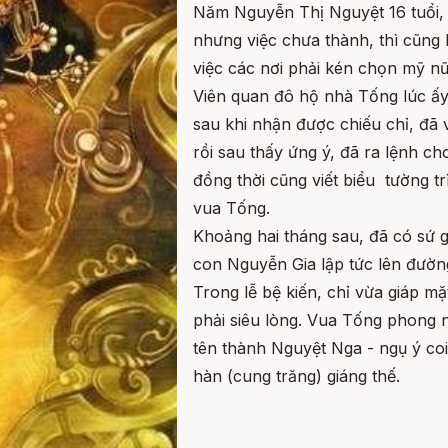
Năm Nguyễn Thị Nguyệt 16 tuổi,
nhưng việc chưa thành, thì cũng 
việc các nơi phải kén chọn mỹ nữ
Viên quan đô hộ nhà Tống lúc ấy
sau khi nhận được chiếu chỉ, đã
rồi sau thấy ứng ý, đã ra lệnh c
đồng thời cũng viết biểu tường t
vua Tống.
Khoảng hai tháng sau, đã có sứ gi
con Nguyễn Gia lập tức lên đườ
Trong lễ bệ kiến, chỉ vừa giáp 
phải siêu lòng. Vua Tống phong n
tên thành Nguyệt Nga - ngụ ý co
hàn (cung trăng) giáng thế.