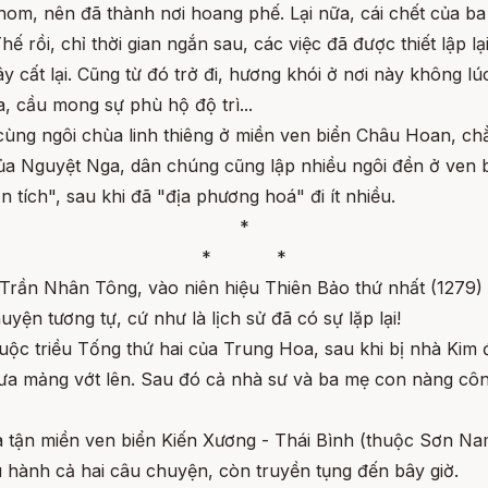
nom, nên đã thành nơi hoang phế. Lại nữa, cái chết của b
rồi, chỉ thời gian ngắn sau, các việc đã được thiết lập lại
cất lại. Cũng từ đó trở đi, hương khói ở nơi này không lú
, cầu mong sự phù hộ độ trì...
ùng ngôi chùa linh thiêng ở miền ven biển Châu Hoan, ch
a Nguyệt Nga, dân chúng cũng lập nhiều ngôi đền ở ven 
n tích", sau khi đã "địa phương hoá" đi ít nhiều.
*
* *
 Trần Nhân Tông, vào niên hiệu Thiên Bảo thứ nhất (1279
yện tương tự, cứ như là lịch sử đã có sự lặp lại!
c triều Tống thứ hai của Trung Hoa, sau khi bị nhà Kim đá
đưa mảng vớt lên. Sau đó cả nhà sư và ba mẹ con nàng côn
a tận miền ven biển Kiến Xương - Thái Bình (thuộc Sơn Nam
 hành cả hai câu chuyện, còn truyền tụng đến bây giờ.