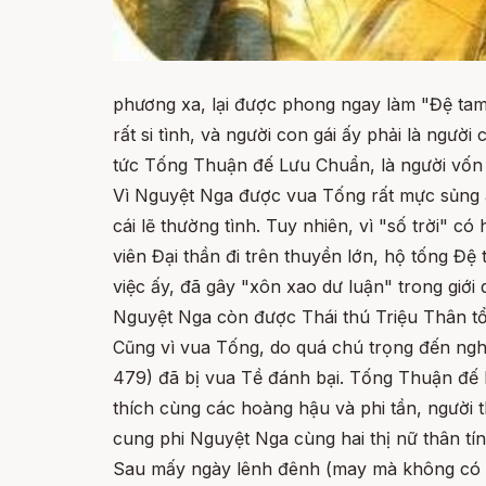
phương xa, lại được phong ngay làm "Đệ tam c
rất si tình, và người con gái ấy phải là ng
tức Tống Thuận đế Lưu Chuẩn, là người vốn r
Vì Nguyệt Nga được vua Tống rất mực sủng á
cái lẽ thường tình. Tuy nhiên, vì "số trời"
viên Đại thần đi trên thuyền lớn, hộ tống Đệ
việc ấy, đã gây "xôn xao dư luận" trong giới
Nguyệt Nga còn được Thái thú Triệu Thân tổ 
Cũng vì vua Tống, do quá chú trọng đến nghi
479) đã bị vua Tề đánh bại. Tống Thuận đế bị
thích cùng các hoàng hậu và phi tần, người th
cung phi Nguyệt Nga cùng hai thị nữ thân tí
Sau mấy ngày lênh đênh (may mà không có só