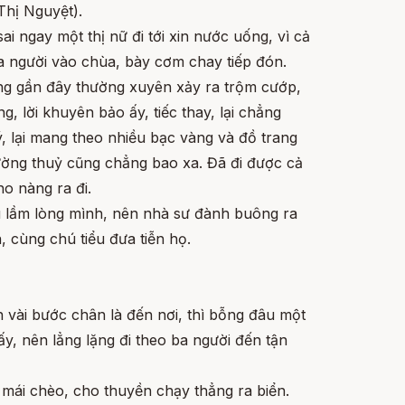
Thị Nguyệt).
i ngay một thị nữ đi tới xin nước uống, vì cả
ba người vào chùa, bày cơm chay tiếp đón.
vùng gần đây thường xuyên xảy ra trộm cướp,
 lời khuyên bảo ấy, tiếc thay, lại chẳng
, lại mang theo nhiều bạc vàng và đồ trang
 đường thuỷ cũng chẳng bao xa. Đã đi được cả
ho nàng ra đi.
ểu lầm lòng mình, nên nhà sư đành buông ra
n, cùng chú tiểu đưa tiễn họ.
 vài bước chân là đến nơi, thì bỗng đâu một
y, nên lẳng lặng đi theo ba người đến tận
y mái chèo, cho thuyền chạy thẳng ra biển.