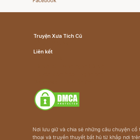
Facebook
Truyện Xưa Tích Cũ
Cổ tích Việt Nam
Liên kết
Lịch vạn niên
Hà Nội cũ - Món ngon Hà Nội
Truyện kiếm hiệp - Ngôn tình
Download - Tải Miễn Phí
Nơi lưu giữ và chia sẻ những câu chuyện cổ t
thoại và truyền thuyết bất hủ từ khắp nơi trên