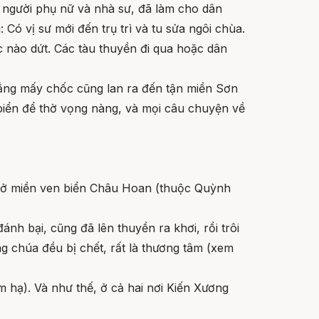
a người phụ nữ và nhà sư, đã làm cho dân
: Có vị sư mới đến trụ trì và tu sửa ngôi chùa.
c nào dứt. Các tàu thuyền đi qua hoặc dân
ẳng mấy chốc cũng lan ra đến tận miền Sơn
biển để thờ vọng nàng, và mọi câu chuyện về
) ở miền ven biển Châu Hoan (thuộc Quỳnh
nh bại, cũng đã lên thuyền ra khơi, rồi trôi
g chúa đều bị chết, rất là thương tâm (xem
 hạ). Và như thế, ở cả hai nơi Kiến Xương