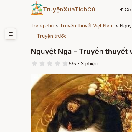
TruyệnXưaTíchCũ
🧚
Cổ 
Trang chủ
>
Truyền thuyết Việt Nam
>
Nguyệ
← Truyện trước
Nguyệt Nga - Truyền thuyết 
5
/
5
- 3
phiếu