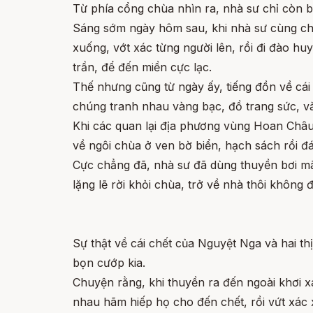
Từ phía cổng chùa nhìn ra, nhà sư chỉ còn bi
Sáng sớm ngày hôm sau, khi nhà sư cùng chú 
xuống, vớt xác từng người lên, rồi đi đào h
trần, để đến miền cực lạc.
Thế nhưng cũng từ ngày ấy, tiếng đồn về cái
chúng tranh nhau vàng bạc, đồ trang sức, và
Khi các quan lại địa phương vùng Hoan Châu 
về ngôi chùa ở ven bờ biển, hạch sách rồi đ
Cực chẳng đã, nhà sư đã dùng thuyền bơi mãi 
lặng lẽ rời khỏi chùa, trở về nhà thôi không đ
Sự thật về cái chết của Nguyệt Nga và hai th
bọn cướp kia.
Chuyện rằng, khi thuyền ra đến ngoài khơi x
nhau hãm hiếp họ cho đến chết, rồi vứt xác 