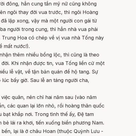
ười đông, hẳn cung tần mỹ nữ cũng không
ên ngôi thay đời vua trước, thì ngôi Hoàng
 đã lập xong, vậy mà một người con gái từ
 ba người trong cung, thì hẳn nhà vua phải
ách Trung Hoa có chép về vị vua nhà Tống này
ể mất nước!).
hận thêm nhiều bổng lộc, thì cũng là theo
đời. Khi nhận được tin, vua Tống liền cử một
iều lễ vật, về tận bản quán để hộ tang. Sự
lúc bấy giờ. Sau lễ an táng người cha,
 việc quân, nên chỉ hai năm sau (vào năm
ần, các quan lại lớn nhỏ, rồi hoàng thân quốc
êu bạt khắp nơi. Trong tình thế ấy, Đệ tam
 bẻ lái ra khơi, tiến xuống biển phương Nam.
 bến, lại là ở châu Hoan (thuộc Quỳnh Lưu -