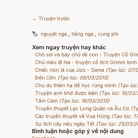
← Truyện trước
🏷
nguyệt nga
,
hằng nga
,
cung phi
Xem ngay truyện hay khác
Chó sói và bảy chú dê con - Truyện Cổ G
Chú mèo đi hia - truyện cổ tích Grimm kinh
Chiếc nón lá của Jizo - Sama
(Tạo lúc: 07/
Đền Cờn
(Tạo lúc: 08/03/2015)
Chu du thiên hạ để học rùng mình
(Tạo lúc
Truyện anh khờ được kiện
(Tạo lúc: 16/03/
Tấm Cám
(Tạo lúc: 16/03/2015)
Truyền thuyết Lạc Long Quân và Âu Cơ
(Tạ
Các truyền thuyết về Vua Hùng
(Tạo lúc: 1
Sự tích cây nêu ngày Tết
(Tạo lúc: 25/03/2
Bình luận hoặc góp ý về nội dung