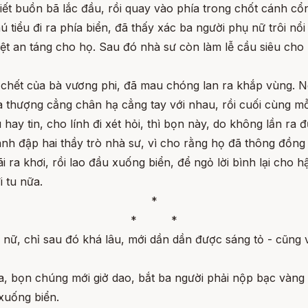
ết buồn bã lắc đầu, rồi quay vào phía trong chốt cánh cổng
tiểu đi ra phía biển, đã thấy xác ba người phụ nữ trôi nổi
uyệt an táng cho họ. Sau đó nhà sư còn làm lễ cầu siêu cho
 chết của bà vương phi, đã mau chóng lan ra khắp vùng. N
 thượng cẳng chân hạ cẳng tay với nhau, rồi cuối cùng mỗi
hay tin, cho lính đi xét hỏi, thì bọn này, do không lần r
ánh đập hai thầy trò nhà sư, vì cho rằng họ đã thông đồng
ra khơi, rồi lao đầu xuống biển, để ngỏ lời bình lại cho 
i tu nữa.
*
* *
ị nữ, chỉ sau đó khá lâu, mới dần dần được sáng tỏ - cũng
a, bọn chúng mới giở dao, bắt ba người phải nộp bạc vàng
xuống biển.