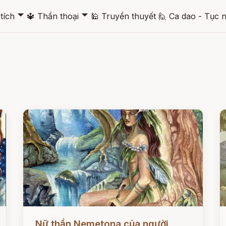
🞃
🞃
tích
🔱
Thần thoại
🕌
Truyền thuyết
🙋
Ca dao - Tục 
Đọc ngay
Đ
Nữ thần Nemetona của người