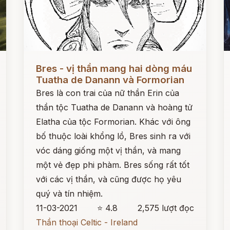
Đọc ngay
Đ
Bres - vị thần mang hai dòng máu
Tuatha de Danann và Formorian
Bres là con trai của nữ thần Erin của
thần tộc Tuatha de Danann và hoàng tử
Elatha của tộc Formorian. Khác với ông
bố thuộc loài khổng lồ, Bres sinh ra với
vóc dáng giống một vị thần, và mang
một vẻ đẹp phi phàm. Bres sống rất tốt
với các vị thần, và cũng được họ yêu
quý và tín nhiệm.
11-03-2021
⭐ 4.8
2,575 lượt đọc
Thần thoại Celtic - Ireland