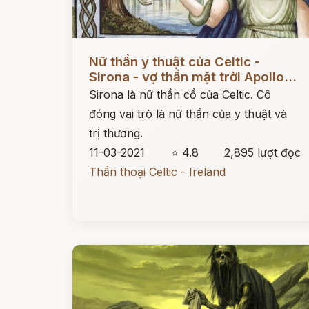
Đọc ngay
Nữ thần y thuật của Celtic -
Sirona - vợ thần mặt trời Apollo...
Sirona là nữ thần cổ của Celtic. Cô
đóng vai trò là nữ thần của y thuật và
trị thương.
11-03-2021
⭐ 4.8
2,895 lượt đọc
Thần thoại Celtic - Ireland