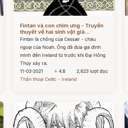
Đọc ngay
Đ
Fintan và con chim ưng - Truyền
thuyết về hai sinh vật già...
Fintan là chồng của Cessair - cháu
ngoại của Noah. Ông đã đưa gia đình
mình đến Ireland từ trước khi Đại Hồng
Thủy xảy ra.
11-03-2021
⭐ 4.8
2,623 lượt đọc
Thần thoại Celtic - Ireland