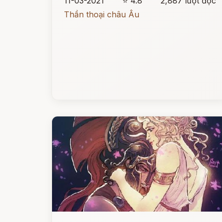
11-03-2021
⭐ 4.8
2,887 lượt đọc
Thần thoại châu Âu
Đọc ngay