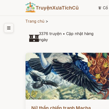
TruyệnXưaTíchCũ
🧚
Cổ 
Trang chủ
>
3376 truyện
•
Cập nhật hàng
🏰
ngày
Đọc ngay
Nữ thần chiến tranh Macha