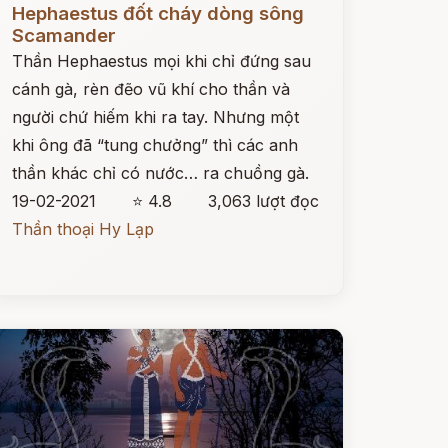
Hephaestus đốt cháy dòng sông
Scamander
Thần Hephaestus mọi khi chỉ đứng sau
cánh gà, rèn đẽo vũ khí cho thần và
người chứ hiếm khi ra tay. Nhưng một
khi ông đã “tung chưởng” thì các anh
thần khác chỉ có nước… ra chuồng gà.
19-02-2021
⭐ 4.8
3,063 lượt đọc
Thần thoại Hy Lạp