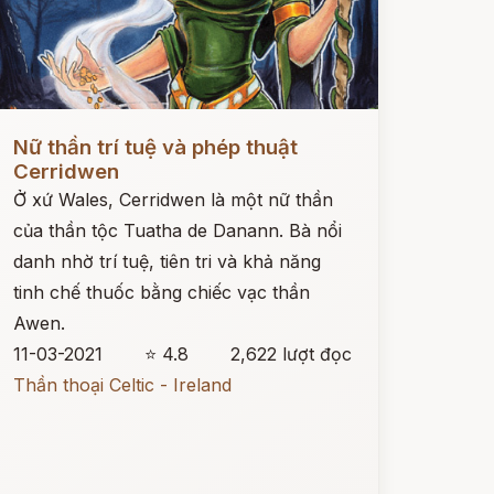
ọc ngay
Nữ thần trí tuệ và phép thuật
Cerridwen
Ở xứ Wales, Cerridwen là một nữ thần
của thần tộc Tuatha de Danann. Bà nổi
danh nhờ trí tuệ, tiên tri và khả năng
tinh chế thuốc bằng chiếc vạc thần
Awen.
11-03-2021
⭐ 4.8
2,622 lượt đọc
Thần thoại Celtic - Ireland