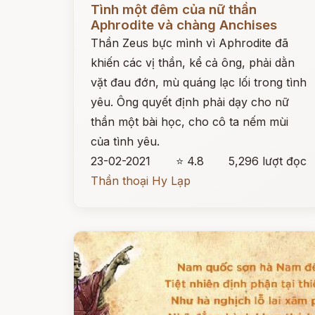
Tình một đêm của nữ thần
Aphrodite và chàng Anchises
Thần Zeus bực mình vì Aphrodite đã
khiến các vị thần, kể cả ông, phải dằn
vặt đau đớn, mù quáng lạc lối trong tình
yêu. Ông quyết định phải dạy cho nữ
thần một bài học, cho cô ta nếm mùi
của tình yêu.
23-02-2021
⭐ 4.8
5,296 lượt đọc
Thần thoại Hy Lạp