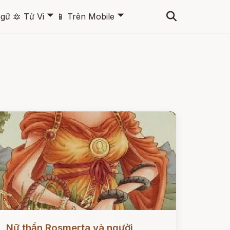
🞃
🞃
ngữ
🔯
Tử Vi
📱
Trên Mobile
ọc ngay
Nữ thần Rosmerta và người