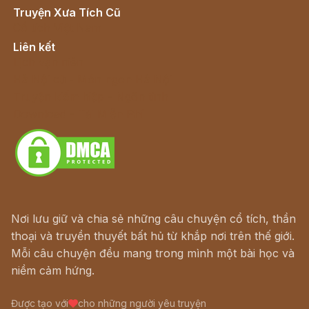
Truyện Xưa Tích Cũ
Cổ tích Việt Nam
Liên kết
Lịch vạn niên
Hà Nội cũ - Món ngon Hà Nội
Truyện kiếm hiệp - Ngôn tình
Download - Tải Miễn Phí
Nơi lưu giữ và chia sẻ những câu chuyện cổ tích, thần
thoại và truyền thuyết bất hủ từ khắp nơi trên thế giới.
Mỗi câu chuyện đều mang trong mình một bài học và
niềm cảm hứng.
Được tạo với
cho những người yêu truyện