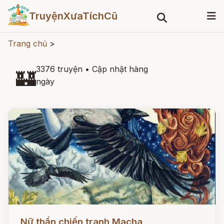
TruyệnXưaTíchCũ
Trang chủ
>
3376 truyện
•
Cập nhật hàng
🏰
ngày
Đọc ngay
Nữ thần chiến tranh Macha