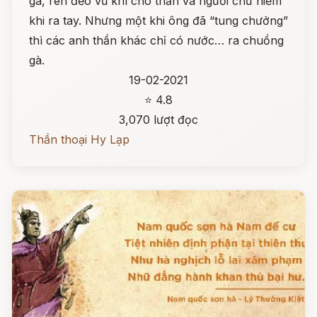
gà, rèn đẽo vũ khí cho thần và người chứ hiếm
khi ra tay. Nhưng một khi ông đã “tung chưởng”
thì các anh thần khác chỉ có nước… ra chuồng
gà.
19-02-2021
⭐ 4.8
3,070 lượt đọc
Thần thoại Hy Lạp