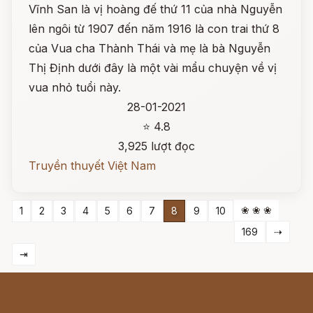
Vĩnh San là vị hoàng đế thứ 11 của nhà Nguyễn
lên ngôi từ 1907 đến năm 1916 là con trai thứ 8
của Vua cha Thành Thái và mẹ là bà Nguyễn
Thị Định dưới đây là một vài mẩu chuyện về vị
vua nhỏ tuổi này.
28-01-2021
⭐ 4.8
3,925 lượt đọc
Truyền thuyết Việt Nam
❀ ❀ ❀
1
2
3
4
5
6
7
8
9
10
169
⇢
⇥