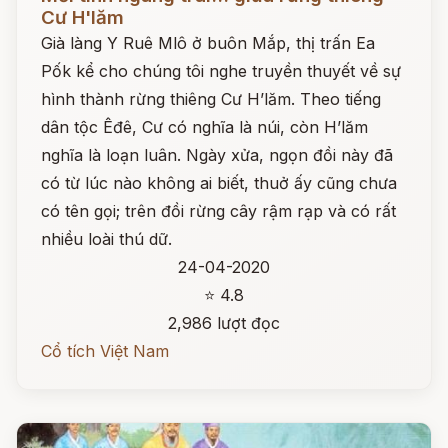
Cư H'lăm
Già làng Y Ruê Mlô ở buôn Mắp, thị trấn Ea
Pốk kể cho chúng tôi nghe truyền thuyết về sự
hình thành rừng thiêng Cư H’lăm. Theo tiếng
dân tộc Êđê, Cư có nghĩa là núi, còn H’lăm
nghĩa là loạn luân. Ngày xửa, ngọn đồi này đã
có từ lúc nào không ai biết, thuở ấy cũng chưa
có tên gọi; trên đồi rừng cây rậm rạp và có rất
nhiều loài thú dữ.
24-04-2020
⭐ 4.8
2,986 lượt đọc
Cổ tích Việt Nam