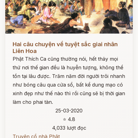
Đọc ngay
Hai câu chuyện về tuyệt sắc giai nhân
Liên Hoa
Phật Thích Ca cũng thường nói, hết thảy mọi
thứ nơi thế gian đều là huyễn tượng, không thể
tồn tại lâu được. Trăm năm đời người trôi nhanh
như bóng câu qua cửa sổ, bất kể dung mạo có
xinh đẹp như thế nào thì rồi cũng sẽ bị thời gian
làm cho phai tàn.
25-03-2020
⭐ 4.8
4,033 lượt đọc
Truyện cổ nhà Phật