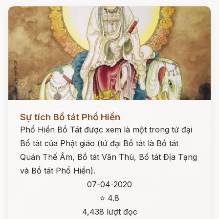
Đọc ngay
Sự tích Bồ tát Phổ Hiền
Phổ Hiền Bồ Tát được xem là một trong tứ đại
Bồ tát của Phật giáo (tứ đại Bồ tát là Bồ tát
Quán Thế Âm, Bồ tát Văn Thù, Bồ tát Địa Tạng
và Bồ tát Phổ Hiền).
07-04-2020
⭐ 4.8
4,438 lượt đọc