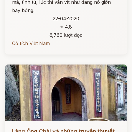
mà, tình tứ, lúc thì vấn vít như đang nô giỡn
bay bổng.
22-04-2020
⭐ 4.8
6,760 lượt đọc
Cổ tích Việt Nam
Đọc ngay
Lăng Ông Chài và những truyền thuyết