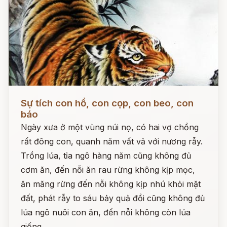
Đọc ngay
Sự tích con hổ, con cọp, con beo, con
báo
Ngày xưa ở một vùng núi nọ, có hai vợ chồng
rất đông con, quanh năm vất vả với nương rẫy.
Trồng lúa, tỉa ngô hàng năm cũng không đủ
cơm ăn, đến nỗi ăn rau rừng không kịp mọc,
ăn măng rừng đến nỗi không kịp nhú khỏi mặt
đất, phát rẫy to sáu bảy quả đồi cũng không đủ
lúa ngô nuôi con ăn, đến nỗi không còn lúa
giống.