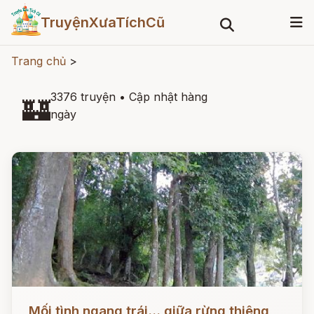
TruyệnXưaTíchCũ
Trang chủ
>
3376 truyện
•
Cập nhật hàng
🏰
ngày
Đọc ngay
Mối tình ngang trái... giữa rừng thiêng