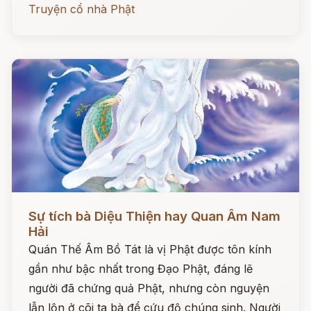
Truyện cổ nhà Phật
Đọc ngay
Sự tích bà Diệu Thiện hay Quan Âm Nam
Hải
Quán Thế Âm Bồ Tát là vị Phật được tôn kính
gần như bậc nhất trong Đạo Phật, đáng lẽ
người đã chứng quả Phật, nhưng còn nguyện
lẫn lộn ở cõi ta bà để cứu độ chúng sinh. Người