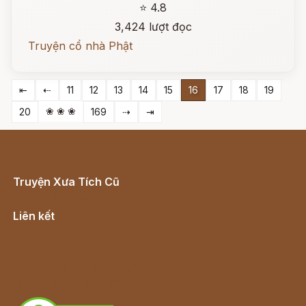
⭐ 4.8
3,424 lượt đọc
Truyện cổ nhà Phật
⇤
⇠
11
12
13
14
15
16
17
18
19
❀ ❀ ❀
20
169
⇢
⇥
Truyện Xưa Tích Cũ
Cổ tích Việt Nam
Liên kết
Lịch vạn niên
Hà Nội cũ - Món ngon Hà Nội
Truyện kiếm hiệp - Ngôn tình
Download - Tải Miễn Phí