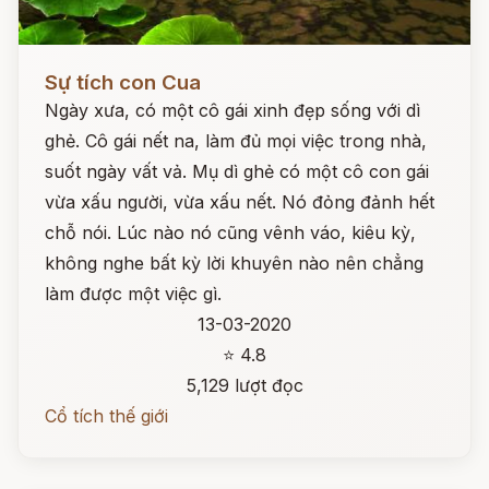
Đọc ngay
Sự tích con Cua
Ngày xưa, có một cô gái xinh đẹp sống với dì
ghẻ. Cô gái nết na, làm đủ mọi việc trong nhà,
suốt ngày vất vả. Mụ dì ghẻ có một cô con gái
vừa xấu người, vừa xấu nết. Nó đỏng đảnh hết
chỗ nói. Lúc nào nó cũng vênh váo, kiêu kỳ,
không nghe bất kỳ lời khuyên nào nên chẳng
làm được một việc gì.
13-03-2020
⭐ 4.8
5,129 lượt đọc
Cổ tích thế giới