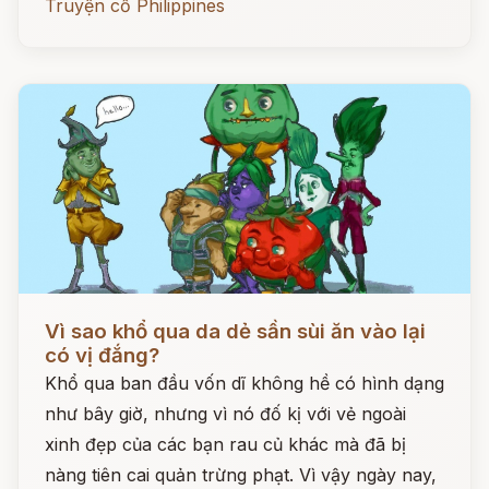
Truyện cổ Philippines
Đọc ngay
Vì sao khổ qua da dẻ sần sùi ăn vào lại
có vị đắng?
Khổ qua ban đầu vốn dĩ không hề có hình dạng
như bây giờ, nhưng vì nó đố kị với vẻ ngoài
xinh đẹp của các bạn rau củ khác mà đã bị
nàng tiên cai quản trừng phạt. Vì vậy ngày nay,