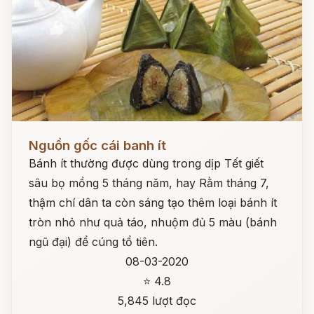
Đọc ngay
Nguồn gốc cái banh ít
Bánh ít thường được dùng trong dịp Tết giết
sâu bọ mồng 5 tháng năm, hay Rằm tháng 7,
thậm chí dân ta còn sáng tạo thêm loại bánh ít
tròn nhỏ như quả táo, nhuộm đủ 5 màu (bánh
ngũ đại) để cúng tổ tiên.
08-03-2020
⭐ 4.8
5,845 lượt đọc