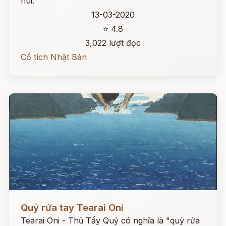
núi.
13-03-2020
⭐ 4.8
3,022 lượt đọc
Cổ tích Nhật Bản
Đọc ngay
Quỷ rửa tay Tearai Oni
Tearai Oni - Thủ Tẩy Quỷ có nghĩa là "quỷ rửa