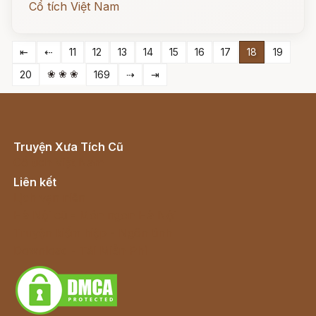
Cổ tích Việt Nam
⇤
⇠
11
12
13
14
15
16
17
18
19
❀ ❀ ❀
20
169
⇢
⇥
Truyện Xưa Tích Cũ
Cổ tích Việt Nam
Liên kết
Lịch vạn niên
Hà Nội cũ - Món ngon Hà Nội
Truyện kiếm hiệp - Ngôn tình
Download - Tải Miễn Phí