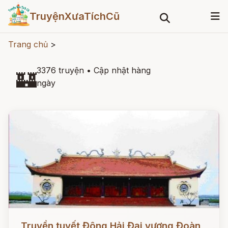
TruyệnXưaTíchCũ
Trang chủ
>
3376 truyện
•
Cập nhật hàng
🏰
ngày
Đọc ngay
Truyền tuyết Đông Hải Đại vương Đoàn