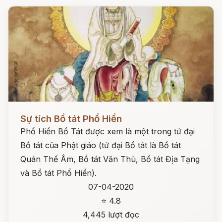
Đọc ngay
Sự tích Bồ tát Phổ Hiền
Phổ Hiền Bồ Tát được xem là một trong tứ đại
Bồ tát của Phật giáo (tứ đại Bồ tát là Bồ tát
Quán Thế Âm, Bồ tát Văn Thù, Bồ tát Địa Tạng
và Bồ tát Phổ Hiền).
07-04-2020
⭐ 4.8
4,445 lượt đọc