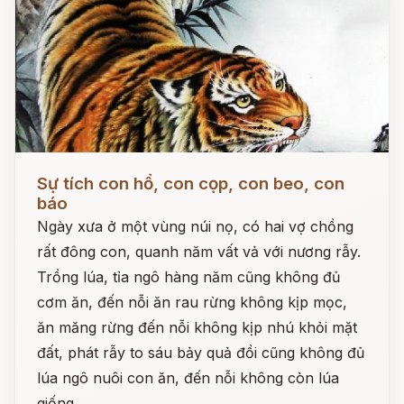
Đọc ngay
Sự tích con hổ, con cọp, con beo, con
báo
Ngày xưa ở một vùng núi nọ, có hai vợ chồng
rất đông con, quanh năm vất vả với nương rẫy.
Trồng lúa, tỉa ngô hàng năm cũng không đủ
cơm ăn, đến nỗi ăn rau rừng không kịp mọc,
ăn măng rừng đến nỗi không kịp nhú khỏi mặt
đất, phát rẫy to sáu bảy quả đồi cũng không đủ
lúa ngô nuôi con ăn, đến nỗi không còn lúa
giống.