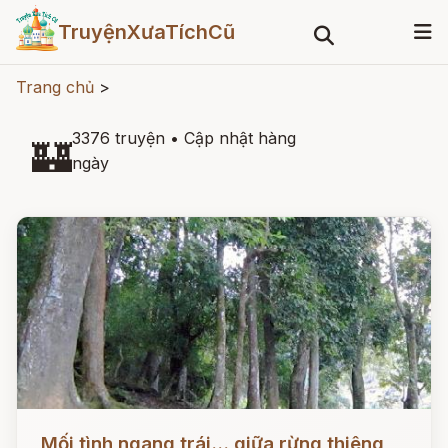
TruyệnXưaTíchCũ
Trang chủ
>
3376 truyện
•
Cập nhật hàng
🏰
ngày
Đọc ngay
Mối tình ngang trái... giữa rừng thiêng