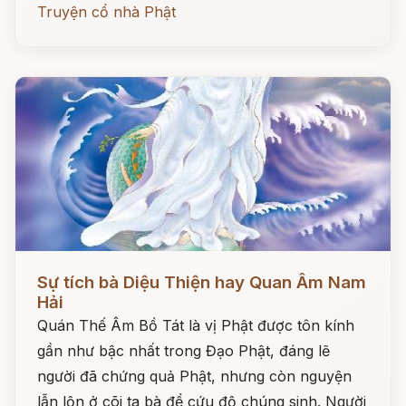
Truyện cổ nhà Phật
Đọc ngay
Sự tích bà Diệu Thiện hay Quan Âm Nam
Hải
Quán Thế Âm Bồ Tát là vị Phật được tôn kính
gần như bậc nhất trong Đạo Phật, đáng lẽ
người đã chứng quả Phật, nhưng còn nguyện
lẫn lộn ở cõi ta bà để cứu độ chúng sinh. Người