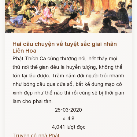
Đọc ngay
Hai câu chuyện về tuyệt sắc giai nhân
Liên Hoa
Phật Thích Ca cũng thường nói, hết thảy mọi
thứ nơi thế gian đều là huyễn tượng, không thể
tồn tại lâu được. Trăm năm đời người trôi nhanh
như bóng câu qua cửa sổ, bất kể dung mạo có
xinh đẹp như thế nào thì rồi cũng sẽ bị thời gian
làm cho phai tàn.
25-03-2020
⭐ 4.8
4,041 lượt đọc
Truyện cổ nhà Phật