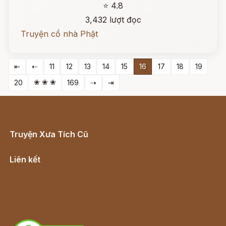
⭐ 4.8
3,432 lượt đọc
Truyện cổ nhà Phật
⇤
⇠
11
12
13
14
15
16
17
18
19
❀ ❀ ❀
20
169
⇢
⇥
Truyện Xưa Tích Cũ
Cổ tích Việt Nam
Liên kết
Lịch vạn niên
Hà Nội cũ - Món ngon Hà Nội
Truyện kiếm hiệp - Ngôn tình
Download - Tải Miễn Phí