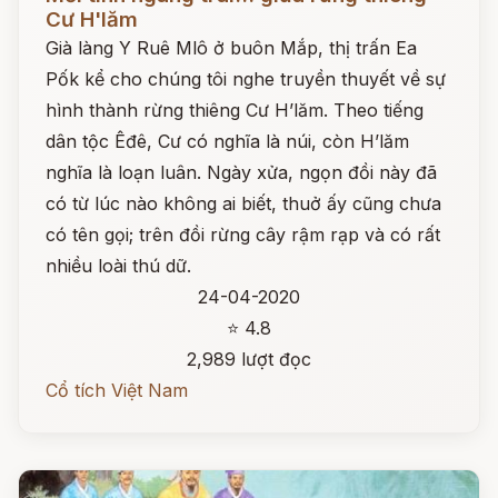
Cư H'lăm
Già làng Y Ruê Mlô ở buôn Mắp, thị trấn Ea
Pốk kể cho chúng tôi nghe truyền thuyết về sự
hình thành rừng thiêng Cư H’lăm. Theo tiếng
dân tộc Êđê, Cư có nghĩa là núi, còn H’lăm
nghĩa là loạn luân. Ngày xửa, ngọn đồi này đã
có từ lúc nào không ai biết, thuở ấy cũng chưa
có tên gọi; trên đồi rừng cây rậm rạp và có rất
nhiều loài thú dữ.
24-04-2020
⭐ 4.8
2,989 lượt đọc
Cổ tích Việt Nam