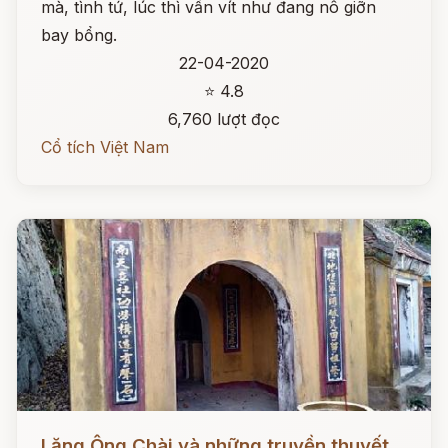
mà, tình tứ, lúc thì vấn vít như đang nô giỡn
bay bổng.
22-04-2020
⭐ 4.8
6,760 lượt đọc
Cổ tích Việt Nam
Đọc ngay
Lăng Ông Chài và những truyền thuyết