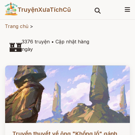
TruyệnXưaTíchCũ
Trang chủ
>
3376 truyện
•
Cập nhật hàng
🏰
ngày
Đọc ngay
Truyền thuyết về ông "Khổng lồ" gánh