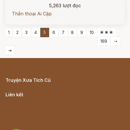
5,263 lượt đọc
Thần thoại Ai Cập
❀ ❀ ❀
1
2
3
4
5
6
7
8
9
10
169
⇢
⇥
Truyện Xưa Tích Cũ
Cổ tích Việt Nam
Liên kết
Lịch vạn niên
Hà Nội cũ - Món ngon Hà Nội
Truyện kiếm hiệp - Ngôn tình
Download - Tải Miễn Phí