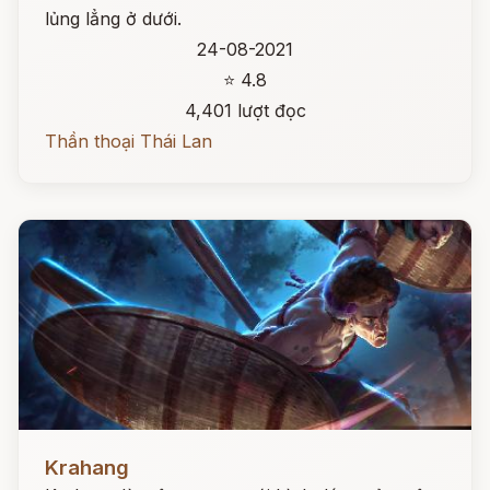
lủng lẳng ở dưới.
24-08-2021
⭐ 4.8
4,401 lượt đọc
Thần thoại Thái Lan
Đọc ngay
Krahang