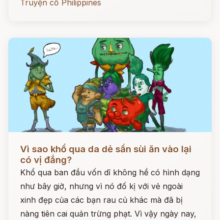
Truyện cổ Philippines
Đọc ngay
Vì sao khổ qua da dẻ sần sùi ăn vào lại
có vị đắng?
Khổ qua ban đầu vốn dĩ không hề có hình dạng
như bây giờ, nhưng vì nó đố kị với vẻ ngoài
xinh đẹp của các bạn rau củ khác mà đã bị
nàng tiên cai quản trừng phạt. Vì vậy ngày nay,