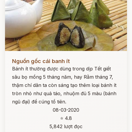
Đọc ngay
Nguồn gốc cái banh ít
Bánh ít thường được dùng trong dịp Tết giết
sâu bọ mồng 5 tháng năm, hay Rằm tháng 7,
thậm chí dân ta còn sáng tạo thêm loại bánh ít
tròn nhỏ như quả táo, nhuộm đủ 5 màu (bánh
ngũ đại) để cúng tổ tiên.
08-03-2020
⭐ 4.8
5,842 lượt đọc