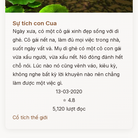
Đọc ngay
Sự tích con Cua
Ngày xưa, có một cô gái xinh đẹp sống với dì
ghẻ. Cô gái nết na, làm đủ mọi việc trong nhà,
suốt ngày vất vả. Mụ dì ghẻ có một cô con gái
vừa xấu người, vừa xấu nết. Nó đỏng đảnh hết
chỗ nói. Lúc nào nó cũng vênh váo, kiêu kỳ,
không nghe bất kỳ lời khuyên nào nên chẳng
làm được một việc gì.
13-03-2020
⭐ 4.8
5,120 lượt đọc
Cổ tích thế giới