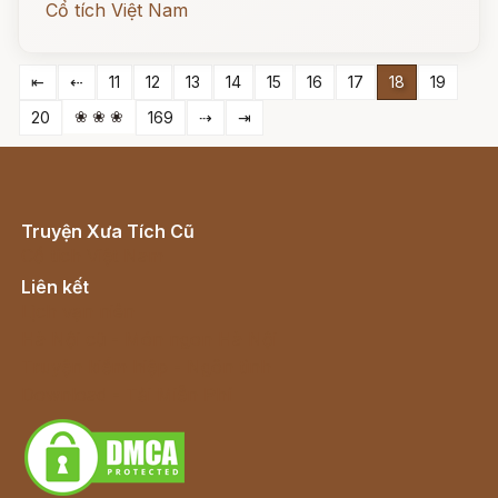
Cổ tích Việt Nam
⇤
⇠
11
12
13
14
15
16
17
18
19
❀ ❀ ❀
20
169
⇢
⇥
Truyện Xưa Tích Cũ
Cổ tích Việt Nam
Liên kết
Lịch vạn niên
Hà Nội cũ - Món ngon Hà Nội
Truyện kiếm hiệp - Ngôn tình
Download - Tải Miễn Phí