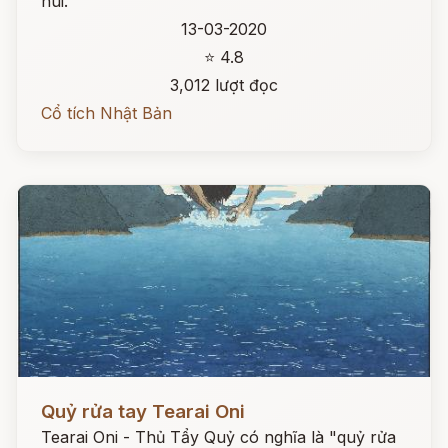
núi.
13-03-2020
⭐ 4.8
3,012 lượt đọc
Cổ tích Nhật Bản
Đọc ngay
Quỷ rửa tay Tearai Oni
Tearai Oni - Thủ Tẩy Quỷ có nghĩa là "quỷ rửa