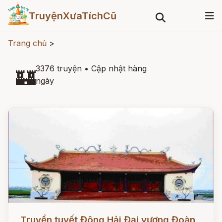
TruyệnXưaTíchCũ
Trang chủ
>
3376 truyện
•
Cập nhật hàng
🏰
ngày
Đọc ngay
Truyền tuyết Đông Hải Đại vương Đoàn