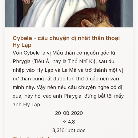
Đọc ngay
Cybele - câu chuyện dị nhất thần thoại
Hy Lạp
Vốn Cybele là vị Mẫu thần có nguồn gốc từ
Phrygia (Tiểu Á, nay là Thổ Nhĩ Kì), sau du
nhập vào Hy Lạp và La Mã và trở thành một vị
nữ thần cũng rất được tôn thờ ở các nền văn
minh này. Vậy nên nếu câu chuyện nghe có dị
quá, hãy hỏi các anh Phrygia, đừng bắt tội mấy
anh Hy Lạp.
20-08-2020
⭐ 4.8
3,316 lượt đọc