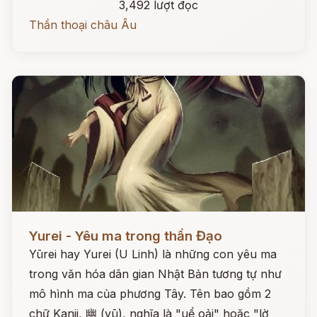
3,492 lượt đọc
Thần thoại châu Âu
Đọc ngay
Yurei - Yêu ma trong thần Đạo
Yūrei hay Yurei (U Linh) là những con yêu ma
trong văn hóa dân gian Nhật Bản tương tự như
mô hình ma của phương Tây. Tên bao gồm 2
chữ Kanji, 幽 (yū), nghĩa là "uể oải" hoặc "lờ