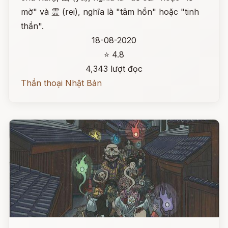
mờ" và 霊 (rei), nghĩa là "tâm hồn" hoặc "tinh
thần".
18-08-2020
⭐ 4.8
4,343 lượt đọc
Thần thoại Nhật Bản
Đọc ngay