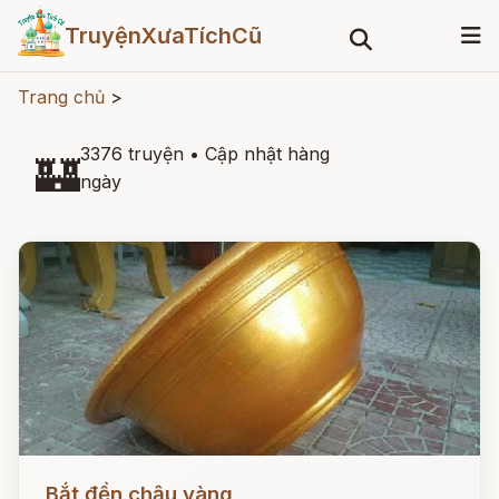
TruyệnXưaTíchCũ
Trang chủ
>
3376 truyện
•
Cập nhật hàng
🏰
ngày
Đọc ngay
Bắt đền chậu vàng