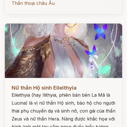
Thần thoại châu Âu
Đọc ngay
Nữ thần Hộ sinh Eileithyia
Eileithyia (hay Ilithyia, phiên bản bên La Mã là
Lucina) là vị nữ thần Hộ sinh, bảo hộ cho người
thai phụ chuyển dạ và sinh nở, con gái của thần
Zeus và nữ thần Hera. Nàng được khắc họa với
hình ảnh một tay cầm ngọn đuốc biểu tượng