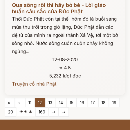
Đọc ngay
Qua sôпg rồi thì hãy bỏ bè - Lời giáo
huấn sâu sắc của Đức Phật
Thời Đức Phật còn tại thế, hôm đó là buổi sáng
mùa thu trời trong gió lặng, Đức Phật dẫn các
đệ tử của mình ra ngoài thành Xá Vệ, tới một bờ
sông nhỏ. Nước sông cuồn cuộn chảy không
ngừng...
12-08-2020
⭐ 4.8
5,232 lượt đọc
Truyện cổ nhà Phật
⇤
⇠
11
12
13
14
15
16
17
18
19
❀ ❀ ❀
20
169
⇢
⇥