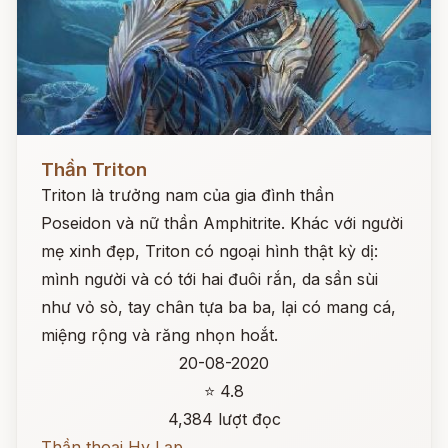
Đọc ngay
Thần Triton
Triton là trưởng nam của gia đình thần
Poseidon và nữ thần Amphitrite. Khác với người
mẹ xinh đẹp, Triton có ngoại hình thật kỳ dị:
mình người và có tới hai đuôi rắn, da sần sùi
như vỏ sò, tay chân tựa ba ba, lại có mang cá,
miệng rộng và răng nhọn hoắt.
20-08-2020
⭐ 4.8
4,384 lượt đọc
Thần thoại Hy Lạp