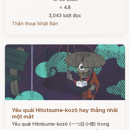
⭐ 4.8
3,043 lượt đọc
Thần thoại Nhật Bản
Đọc ngay
Yêu quái Hitotsume-kozō hay thằng nhãi
một mắt
Yêu quái Hitotsume-kozō (一つ目小僧) trong