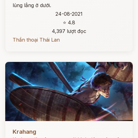
lủng lẳng ở dưới.
24-08-2021
⭐ 4.8
4,397 lượt đọc
Thần thoại Thái Lan
Đọc ngay
Krahang