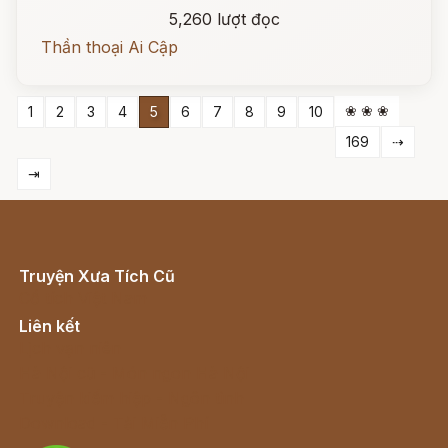
5,260 lượt đọc
Thần thoại Ai Cập
❀ ❀ ❀
1
2
3
4
5
6
7
8
9
10
169
⇢
⇥
Truyện Xưa Tích Cũ
Cổ tích Việt Nam
Liên kết
Lịch vạn niên
Hà Nội cũ - Món ngon Hà Nội
Truyện kiếm hiệp - Ngôn tình
Download - Tải Miễn Phí