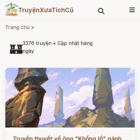
TruyệnXưaTíchCũ
Trang chủ
>
3376 truyện
•
Cập nhật hàng
🏰
ngày
Đọc ngay
Truyền thuyết về ông "Khổng lồ" gánh