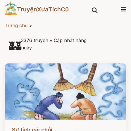
TruyệnXưaTíchCũ
Trang chủ
>
3376 truyện
•
Cập nhật hàng
🏰
ngày
Đọc ngay
Sự tích cái chổi