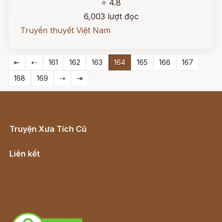
⭐ 4.8
6,003 lượt đọc
Truyền thuyết Việt Nam
⇤
⇠
161
162
163
164
165
166
167
168
169
⇢
⇥
Truyện Xưa Tích Cũ
Cổ tích Việt Nam
Liên kết
Lịch vạn niên
Hà Nội cũ - Món ngon Hà Nội
Truyện kiếm hiệp - Ngôn tình
Download - Tải Miễn Phí