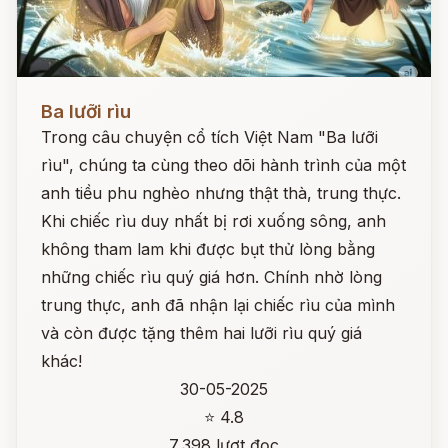
Đọc ngay
Ba lưỡi rìu
Trong câu chuyện cổ tích Việt Nam "Ba lưỡi
rìu", chúng ta cùng theo dõi hành trình của một
anh tiều phu nghèo nhưng thật thà, trung thực.
Khi chiếc rìu duy nhất bị rơi xuống sông, anh
không tham lam khi được bụt thử lòng bằng
những chiếc rìu quý giá hơn. Chính nhờ lòng
trung thực, anh đã nhận lại chiếc rìu của mình
và còn được tặng thêm hai lưỡi rìu quý giá
khác!
30-05-2025
⭐ 4.8
7,398 lượt đọc