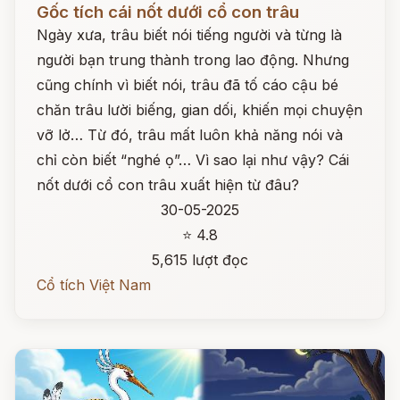
Gốc tích cái nốt dưới cổ con trâu
Ngày xưa, trâu biết nói tiếng người và từng là
người bạn trung thành trong lao động. Nhưng
cũng chính vì biết nói, trâu đã tố cáo cậu bé
chăn trâu lười biếng, gian dối, khiến mọi chuyện
vỡ lở… Từ đó, trâu mất luôn khả năng nói và
chỉ còn biết “nghé ọ”… Vì sao lại như vậy? Cái
nốt dưới cổ con trâu xuất hiện từ đâu?
30-05-2025
⭐ 4.8
5,615 lượt đọc
Cổ tích Việt Nam