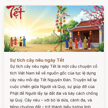
Đọc ngay
Sự tích cây nêu ngày Tết
Sự tích cây nêu ngày Tết là một câu chuyện cổ
tích Việt Nam kể về nguồn gốc của tục lệ dựng
cây nêu mỗi dịp Tết Nguyên Đán. Truyện kể lại
cuộc chiến giữa Người và Quỷ, sự giúp đỡ của
Phật để Người lấy lại đất đai và bày cách chống
lại Quỷ. Cây nêu – với bó lá dứa, cành đa, và
tiếng chuông đất – trở thành biểu tượng linh