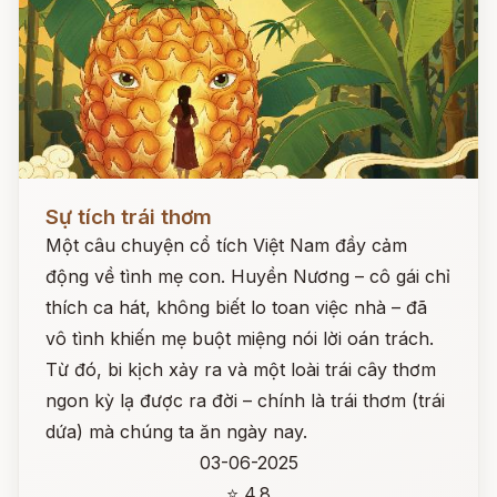
Đọc ngay
Sự tích trái thơm
Một câu chuyện cổ tích Việt Nam đầy cảm
động về tình mẹ con. Huyền Nương – cô gái chỉ
thích ca hát, không biết lo toan việc nhà – đã
vô tình khiến mẹ buột miệng nói lời oán trách.
Từ đó, bi kịch xảy ra và một loài trái cây thơm
ngon kỳ lạ được ra đời – chính là trái thơm (trái
dứa) mà chúng ta ăn ngày nay.
03-06-2025
⭐ 4.8