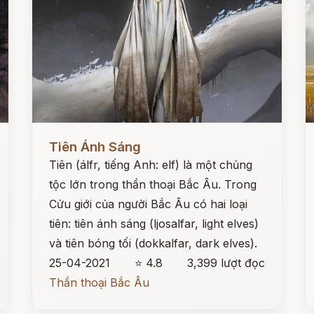
Đọc ngay
Đ
Tiên Ánh Sáng
Tiên (álfr, tiếng Anh: elf) là một chủng
tộc lớn trong thần thoại Bắc Âu. Trong
Cửu giới của người Bắc Âu có hai loại
tiên: tiên ánh sáng (ljosalfar, light elves)
và tiên bóng tối (dokkalfar, dark elves).
25-04-2021
⭐ 4.8
3,399 lượt đọc
Thần thoại Bắc Âu