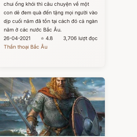
chui ống khói thì câu chuyện về một
con dê đem quà đến tặng mọi người vào
dịp cuối năm đã tồn tại cách đó cả ngàn
năm ở các nước Bắc Âu.
26-04-2021
⭐ 4.8
3,706 lượt đọc
Thần thoại Bắc Âu