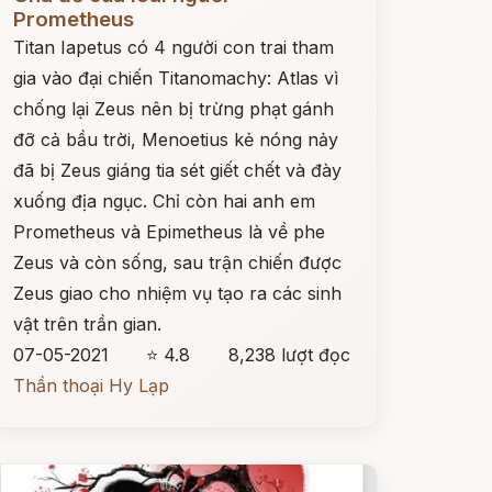
Prometheus
Titan Iapetus có 4 người con trai tham
gia vào đại chiến Titanomachy: Atlas vì
chống lại Zeus nên bị trừng phạt gánh
đỡ cả bầu trời, Menoetius kẻ nóng nảy
đã bị Zeus giáng tia sét giết chết và đày
xuống địa ngục. Chỉ còn hai anh em
Prometheus và Epimetheus là về phe
Zeus và còn sống, sau trận chiến được
Zeus giao cho nhiệm vụ tạo ra các sinh
vật trên trần gian.
07-05-2021
⭐ 4.8
8,238 lượt đọc
Thần thoại Hy Lạp