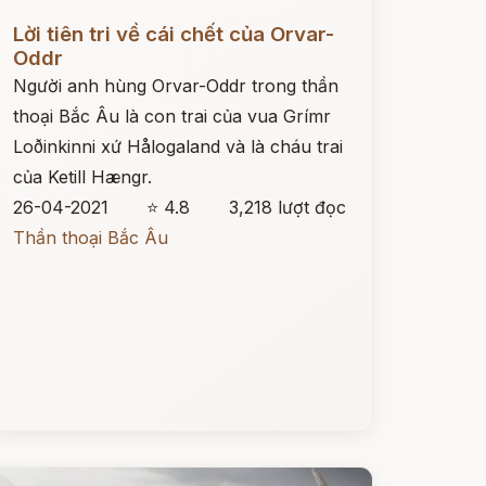
ọc ngay
Lời tiên tri về cái chết của Orvar-
Oddr
Người anh hùng Orvar-Oddr trong thần
thoại Bắc Âu là con trai của vua Grímr
Loðinkinni xứ Hålogaland và là cháu trai
của Ketill Hængr.
26-04-2021
⭐ 4.8
3,218 lượt đọc
Thần thoại Bắc Âu