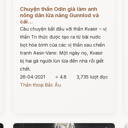
Đọc ngay
Đ
Chuyện thần Odin giả làm anh
nông dân lừa nàng Gunnlod và
cái...
Câu chuyện bắt đầu với thần Kvasir – vị
thần Tri thức được tạo ra từ bãi nước
bọt hòa bình của các vị thần sau chiến
tranh Aesir-Vanir. Một ngày nọ, Kvasir
bị hai gã người lùn lừa đến nhà rồi giết
chết.
26-04-2021
⭐ 4.8
3,735 lượt đọc
Thần thoại Bắc Âu