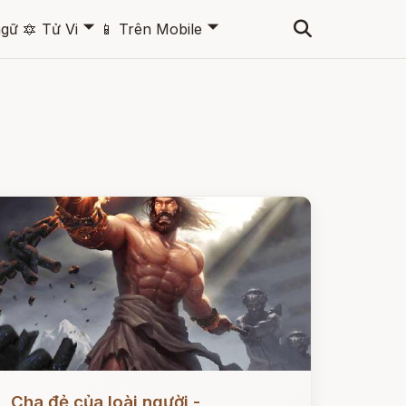
🞃
🞃
ngữ
🔯
Tử Vi
📱
Trên Mobile
ọc ngay
Cha đẻ của loài người -