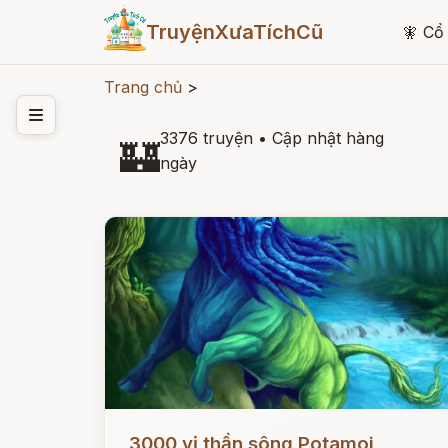
TruyệnXưaTíchCũ
🧚
Cổ 
Trang chủ
>
3376 truyện
•
Cập nhật hàng
🏰
ngày
Đọc ngay
3000 vị thần sông Potamoi