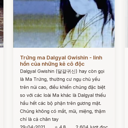
Đọc ngay
Đ
Trứng ma Dalgyal Gwishin - linh
hồn của những kẻ cô độc
Dalgyal Gwishin (달걀귀신) hay còn gọi
là Ma Trứng, thường cư ngụ chủ yếu
trên núi cao, điều khiến chúng đặc biệt
so với các loài Ma khác là Dalgyal thiếu
hầu hết các bộ phận trên gương mặt.
Chúng không có mắt, mũi, miệng, thậm
chí là cả chân tay
29-04-2021
⭐ 4.8
2,604 lượt đọc