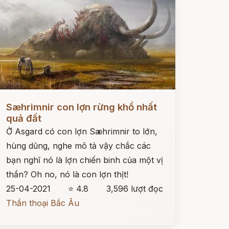
ọc ngay
Sæhrimnir con lợn rừng khổ nhất
quả đất
Ở Asgard có con lợn Sæhrimnir to lớn,
hùng dũng, nghe mô tả vậy chắc các
bạn nghĩ nó là lợn chiến binh của một vị
thần? Oh no, nó là con lợn thịt!
25-04-2021
⭐ 4.8
3,596 lượt đọc
Thần thoại Bắc Âu