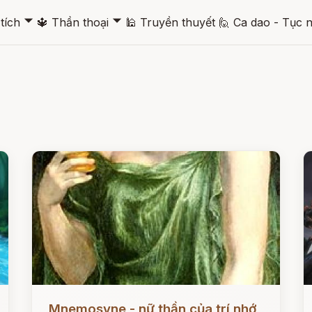
🞃
🞃
tích
🔱
Thần thoại
🕌
Truyền thuyết
🙋
Ca dao - Tục 
Đọc ngay
Đ
Mnemosyne - nữ thần của trí nhớ