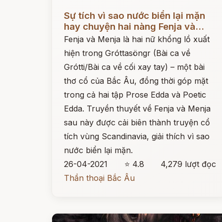
Đọc ngay
Sự tích vì sao nước biển lại mặn
hay chuyện hai nàng Fenja và...
Fenja và Menja là hai nữ khổng lồ xuất
hiện trong Gróttasöngr (Bài ca về
Grótti/Bài ca về cối xay tay) – một bài
thơ cổ của Bắc Âu, đồng thời góp mặt
trong cả hai tập Prose Edda và Poetic
Edda. Truyền thuyết về Fenja và Menja
sau này được cải biên thành truyện cổ
tích vùng Scandinavia, giải thích vì sao
nước biển lại mặn.
26-04-2021
⭐ 4.8
4,279 lượt đọc
Thần thoại Bắc Âu