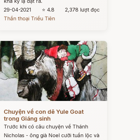
khá kỳ lạ đặt ra.
29-04-2021
⭐ 4.8
2,378 lượt đọc
Thần thoại Triều Tiên
ọc ngay
Chuyện về con dê Yule Goat
trong Giáng sinh
Trước khi có câu chuyện về Thánh
Nicholas - ông già Noel cưỡi tuần lộc và