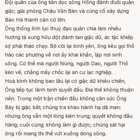
Đội quân của ông tiến dọc sông Hồng đánh đuổi quân
giặc; giải phóng Châu Văn Bàn và củng cố xây dựng
Bảo Hà thành căn cứ lớn.
Ông thống lĩnh lục thuỷ đạo quân chia làm nhiều
hướng tả xung hữu đột đánh tan giặc dữ, ác tặc khiếp
sợ phải tháo chạy. Bờ cõi lại bình yên, ông kêu gọi thổ
hào các phương về nơi ấy khai khẩn, lập nơi sinh
sống. Cứ thế mà người Nùng, người Dao, người Thổ
kéo về, chẳng mấy chốc lại an cư lạc nghiệp.
Hoà bình không bao lâu lại có giặc dữ khiêu chiến,
Ông tiếp tục lãnh binh quyết đấu. Đia thế không thuận
nên. Trong một trận chiến đấu không cân sức Ông
Bảy bị giặc bắt; chúng tra khảo hành hạ dã man;
nhưng ông vẫn một lòng kiên trung; quyết không đầu
hàng; cuối cùng; không làm gì được; chúng sát hại
ông rồi mang thi thể vứt xuống dòng sông.