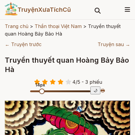
TruyệnXưaTíchCũ
Trang chủ
>
Thần thoại Việt Nam
>
Truyền thuyết
quan Hoàng Bảy Bảo Hà
← Truyện trước
Truyện sau →
Truyền thuyết quan Hoàng Bảy Bảo
Hà
4
/
5
- 3
phiếu
14px
🖶
🌙