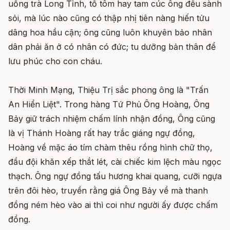
uống trà Long Tỉnh, tổ tôm hay tam cúc ông đều sành
sỏi, mà lúc nào cũng có thập nhị tiên nàng hiến tửu
dâng hoa hầu cận; ông cũng luôn khuyên bảo nhân
dân phải ăn ở có nhân có đức; tu dưỡng bản thân để
lưu phúc cho con cháu.
Thời Minh Mạng, Thiệu Trị sắc phong ông là "Trấn
An Hiển Liệt". Trong hàng Tứ Phủ Ông Hoàng, Ông
Bảy giữ trách nhiệm chấm lính nhận đồng, Ông cũng
là vị Thánh Hoàng rất hay trắc giáng ngự đồng,
Hoàng về mặc áo tím chàm thêu rồng hình chữ thọ,
đầu đội khăn xếp thắt lét, cài chiếc kim lệch màu ngọc
thạch. Ông ngự đồng tấu hương khai quang, cưỡi ngựa
trên đôi hèo, truyền rằng giá Ông Bảy về mà thanh
đồng ném hèo vào ai thì coi như người ấy được chấm
đồng.