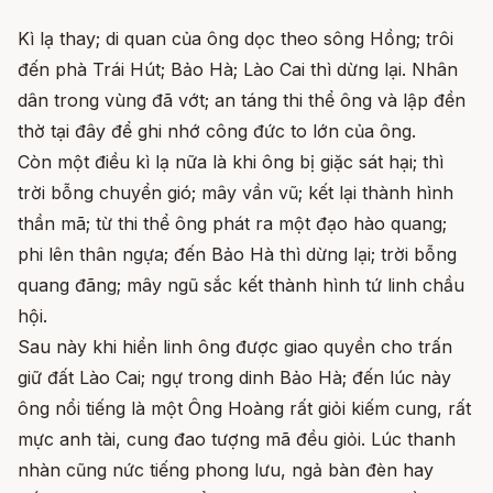
Kì lạ thay; di quan của ông dọc theo sông Hồng; trôi
đến phà Trái Hút; Bảo Hà; Lào Cai thì dừng lại. Nhân
dân trong vùng đã vớt; an táng thi thể ông và lập đền
thờ tại đây để ghi nhớ công đức to lớn của ông.
Còn một điều kì lạ nữa là khi ông bị giặc sát hại; thì
trời bỗng chuyển gió; mây vần vũ; kết lại thành hình
thần mã; từ thi thể ông phát ra một đạo hào quang;
phi lên thân ngựa; đến Bảo Hà thì dừng lại; trời bỗng
quang đãng; mây ngũ sắc kết thành hình tứ linh chầu
hội.
Sau này khi hiển linh ông được giao quyền cho trấn
giữ đất Lào Cai; ngự trong dinh Bảo Hà; đến lúc này
ông nổi tiếng là một Ông Hoàng rất giỏi kiếm cung, rất
mực anh tài, cung đao tượng mã đều giỏi. Lúc thanh
nhàn cũng nức tiếng phong lưu, ngả bàn đèn hay