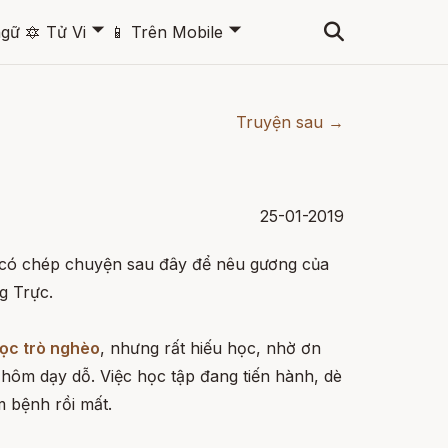
🞃
🞃
ngữ
🔯
Tử Vi
📱
Trên Mobile
Truyện sau →
25-01-2019
có chép chuyện sau đây để nêu gương của
g Trực.
ọc trò nghèo
, nhưng rất hiếu học, nhờ ơn
hôm dạy dỗ. Việc học tập đang tiến hành, dè
 bệnh rồi mất.