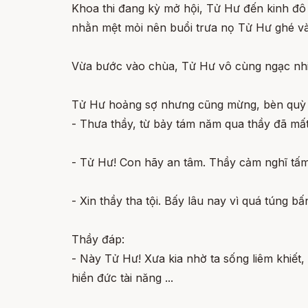
Khoa thi đang kỳ mở hội, Tử Hư đến kinh đô t
nhằn mệt mỏi nên buổi trưa nọ Tử Hư ghé v
Vừa bước vào chùa, Tử Hư vô cùng ngạc nhiê
Tử Hư hoảng sợ nhưng cũng mừng, bèn quỳ 
- Thưa thầy, từ bảy tám năm qua thầy đã mất
- Tử Hư! Con hãy an tâm. Thầy cảm nghĩ tấm
- Xin thầy tha tội. Bấy lâu nay vì quá túng b
Thầy đáp:
- Này Tử Hư! Xưa kia nhờ ta sống liêm khiết,
hiền đức tài năng ...