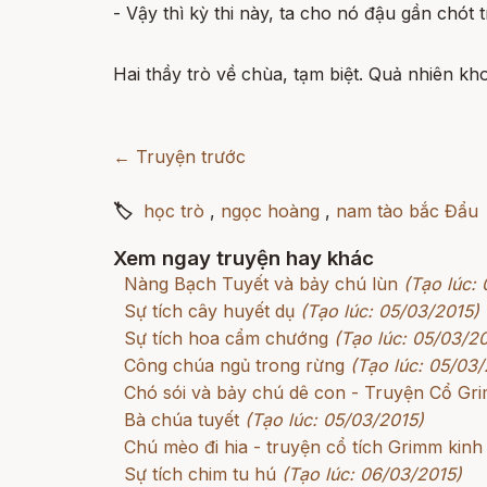
- Vậy thì kỳ thi này, ta cho nó đậu gần chót t
Hai thầy trò về chùa, tạm biệt. Quả nhiên k
← Truyện trước
🏷
học trò
,
ngọc hoàng
,
nam tào bắc Đẩu
Xem ngay truyện hay khác
Nàng Bạch Tuyết và bảy chú lùn
(Tạo lúc:
Sự tích cây huyết dụ
(Tạo lúc: 05/03/2015)
Sự tích hoa cẩm chướng
(Tạo lúc: 05/03/2
Công chúa ngủ trong rừng
(Tạo lúc: 05/03/
Chó sói và bảy chú dê con - Truyện Cổ G
Bà chúa tuyết
(Tạo lúc: 05/03/2015)
Chú mèo đi hia - truyện cổ tích Grimm kinh
Sự tích chim tu hú
(Tạo lúc: 06/03/2015)