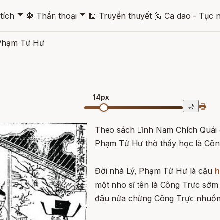
🞃
🞃
tích
🔱
Thần thoại
🕌
Truyền thuyết
🙋
Ca dao - Tục 
Phạm Tử Hư
14px
🖶
🌙
Theo sách Lĩnh Nam Chích Quái 
Phạm Tử Hư thờ thầy học là Côn
Đời nhà Lý, Phạm Tử Hư là cậu
h
một nho sĩ tên là Công Trực sớm 
đâu nửa chừng Công Trực nhuốm