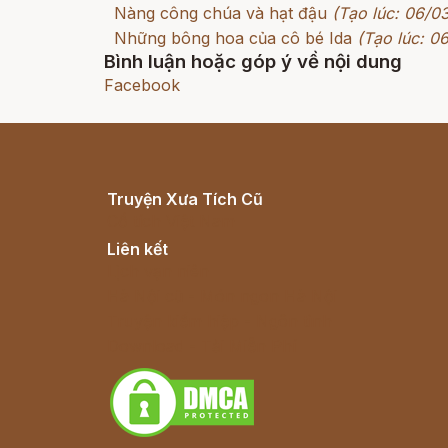
Nàng công chúa và hạt đậu
(Tạo lúc: 06/0
Những bông hoa của cô bé Ida
(Tạo lúc: 0
Bình luận hoặc góp ý về nội dung
Facebook
Truyện Xưa Tích Cũ
Cổ tích Việt Nam
Liên kết
Lịch vạn niên
Hà Nội cũ - Món ngon Hà Nội
Truyện kiếm hiệp - Ngôn tình
Download - Tải Miễn Phí