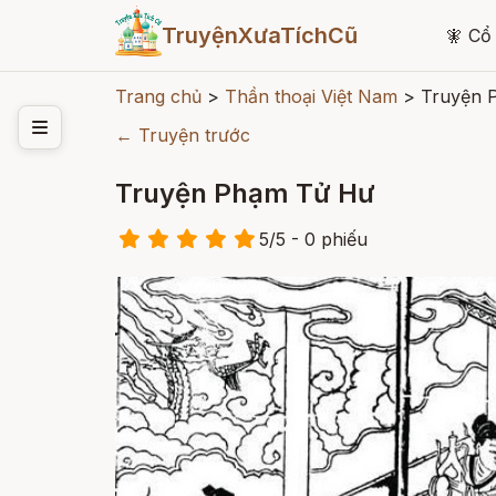
TruyệnXưaTíchCũ
🧚
Cổ 
Trang chủ
>
Thần thoại Việt Nam
>
Truyện 
← Truyện trước
Truyện Phạm Tử Hư
5
/
5
- 0
phiếu