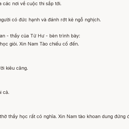
các nơi về cuộc thi sắp tới.
gười có đức hạnh và đánh rớt kẻ ngỗ nghịch.
n - thầy của Tử Hư - bèn trình bày:
ọc giỏi. Xin Nam Tào chiếu cố đến.
ười kiêu căng.
i cả.
hờ thầy học rất có nghĩa. Xin Nam tào khoan dung đứng đ