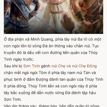
Ở địa phận xã Minh Quang, phía tây núi Ba Vì có một
con ngòi lớn từ sông Đà ăn thông vào chân núi. Tục
truyền đó là dấu vết con đường tiến quân của Thủy
Tinh ngày trước.
Sau khi bị
Sơn Tinh
gánh
núi Chẹ và núi Chẹ Đồng
chặn mất ngả ngòi Tôm ở phía tây nam núi Tản và
phục binh ở đầm Đượng đánh tan quân của Thủy Tinh
ở phía đông. Thủy Tinh liền xẻ con ngòi này ở phía
tây bắc xuống để dẫn nước sông Đà đánh tập hậu
Sơn Tinh.
Vào dịp tháng sáu, tháng bảy, hắn dẫn quân từ sông