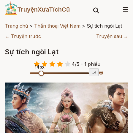
TruyệnXưaTíchCũ
Trang chủ
>
Thần thoại Việt Nam
>
Sự tích ngòi Lạt
← Truyện trước
Truyện sau →
Sự tích ngòi Lạt
4
/
5
- 1
phiếu
14px
🖶
🌙