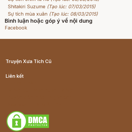
Shitakiri Suzume
(Tạo lúc: 07/03/2015)
Sự tích mùa xuân
(Tạo lúc: 08/03/2015)
Bình luận hoặc góp ý về nội dung
Facebook
Truyện Xưa Tích Cũ
Cổ tích Việt Nam
Liên kết
Lịch vạn niên
Hà Nội cũ - Món ngon Hà Nội
Truyện kiếm hiệp - Ngôn tình
Download - Tải Miễn Phí