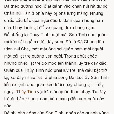
Đà theo đường ngòi ồ ạt đánh vào chân núi rất dữ dội.
Chân núi Tản ở phía này bị phá từng mảng. Những
chiếc cầu bắc qua ngòi đều bị đám quân hung hãn
của Thủy Tinh lật đổ và quăng đi xa hàng dặm.
Để chống lại Thủy Tinh, một mặt Sơn Tinh cho quân
rải lưới sắt ngầm dưới đáy sông Đà từ Đá Chông lên
triền núi Chẹ, một mặt ông sai quân ném mỗi người
một cái lạt tre xuống ven ngòi. Trong phút chốc
những chiếc lạt tre đó mọc lên thành luỷ tre dày đặc.
Quân của Thủy Tinh húc phải lũy tre, thả đều bật trở
lại, xô đẩy nhau rút ra phía sông Đà. Lúc ấy Sơn Tinh
liền ra lệnh cho quân kéo lưới quây chúng lại. Thấy
nguy,
Thủy Tinh
vội kéo tàn quân tháo chạy. Từ đấy
trở đi, hắn không dám bén mảng đến con ngòi này
nữa.
Để ghi nhớ công của Sơn Tinh, nhân dân quanh vùng