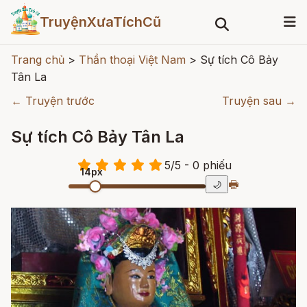
TruyệnXưaTíchCũ
Trang chủ
>
Thần thoại Việt Nam
>
Sự tích Cô Bảy
Tân La
← Truyện trước
Truyện sau →
Sự tích Cô Bảy Tân La
5
/
5
- 0
phiếu
14px
🖶
🌙