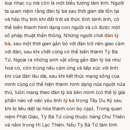
loại nhạc cụ mà còn là một biểu tượng tâm linh. Người
ta quan niệm rằng đàn tỳ bà sau thời gian dài tồn tại
và hấp thụ linh khí đất trời sẽ thức tỉnh tánh linh, có
thể biến thành hình dạng con người và có được một
số pháp thuật thần thông. Những người chơi
đàn tỳ
bà
, sau một thời gian gắn bó với đàn trở nên giao cảm
với đàn, sau khi chết cũng có thể biến thành Tỳ Bà
Tử. Ngoài ra những sinh vật sống gần đàn tỳ bà như
hoa cỏ, côn trùng nếu cảm ứng và tiếp xúc với linh
khí của đàn lâu dài, sau khi kết thúc mạng sống của
mình cũng có thể hiện thành hình dạng nửa người nửa
thú, luôn mang theo đàn tỳ bà bên mình (có thể lý giải
phần nào về việc yêu tinh
tỳ bà
trong Tây Du Ký sau
khi bị tiêu diệt lại hóa thành con bọ cạp). Trong quan
niệm Phật Giáo, Tỳ Bà Tử cũng thuộc hàng Chư Thiên
và nằm trong Hỉ Lạc Thiên. Nếu Tỳ Bà Tử tâm tình