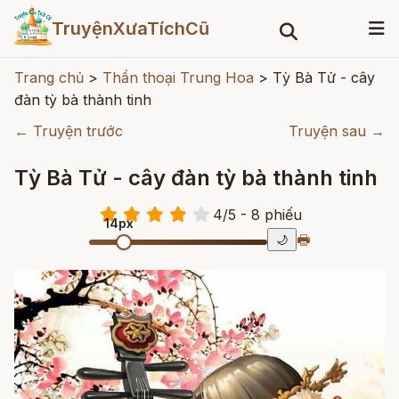
TruyệnXưaTíchCũ
Trang chủ
>
Thần thoại Trung Hoa
>
Tỳ Bà Tử - cây
đàn tỳ bà thành tinh
← Truyện trước
Truyện sau →
Tỳ Bà Tử - cây đàn tỳ bà thành tinh
4
/
5
- 8
phiếu
14px
🖶
🌙