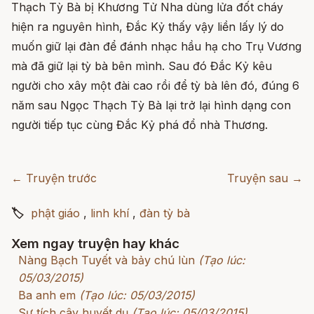
Thạch Tỳ Bà bị Khương Tử Nha dùng lửa đốt cháy
hiện ra nguyên hình, Đắc Kỷ thấy vậy liền lấy lý do
muốn giữ lại đàn để đánh nhạc hầu hạ cho Trụ Vương
mà đã giữ lại tỳ bà bên mình. Sau đó Đắc Kỷ kêu
người cho xây một đài cao rồi để tỳ bà lên đó, đúng 6
năm sau Ngọc Thạch Tỳ Bà lại trở lại hình dạng con
người tiếp tục cùng Đắc Kỷ phá đổ nhà Thương.
← Truyện trước
Truyện sau →
🏷
phật giáo
,
linh khí
,
đàn tỳ bà
Xem ngay truyện hay khác
Nàng Bạch Tuyết và bảy chú lùn
(Tạo lúc:
05/03/2015)
Ba anh em
(Tạo lúc: 05/03/2015)
Sự tích cây huyết dụ
(Tạo lúc: 05/03/2015)