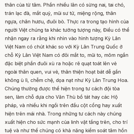
thân của từ tâm. Phần nhiều lân có sừng nai, tai chó,
trán lạc đà, mắt quỷ, mũi sư tử, miệng rộng, thân
ngựa, chân hươu, đuôi bò. Thực ra trong tạo hình của
người Việt chúng ta khác tưởng tượng này, Điều có thể
nhận ngay ra rằng khi nhìn vào hình tượng Kỳ Lân
Việt Nam có chút khác so với Kỳ Lân Trung Quốc ở
chỗ Kỳ Lân Việt Nam có đôi mắt to, mũi to, mõm ngắn
đặc biệt phần đuôi xù ra hoặc rẽ quạt toát lên vẻ
ngoài thân quen, vui vẻ, thân thiện hoạt bát dễ gần
không ù lì, chễm chệ, dọa nạt như Kỳ Lân Trung Hoa.
Chúng thường được thể hiện trong tư cách đội tòa
sen, làm chỗ dựa cho Văn Thù bồ tát hay các Hộ
pháp, và nhiều khi ngồi trên đầu cột cổng hay xuất
hiện trên mái nhà. Trong những tư cách này chúng
xuất hiện cho sức mạnh của linh vật tầng trên, cho trí
tuệ và như thể chúng có khả năng kiểm soát tâm hồn