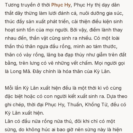
Tương truyền ở thời
Phục Hy
, Phục Hy thị dạy dân
thắt dây thừng làm lưới đánh cá, nuôi dưỡng gia súc,
thúc đẩy sản xuất phát triển, cải thiện điều kiện sinh
hoạt sinh tồn của mọi người. Bởi vậy, điềm lành thay
nhau đến, thần vật cũng sinh ra nhiều. Có một loài
thần thú thân ngựa đầu rồng, mình ao tám thước,
thân có vảy rồng, lăng ba đạp thủy như giẫm trên đất
bằng, trên lưng có vẽ những vết chấm. Mọi người gọi
là Long Mã. Đây chính là hóa thân của Kỳ Lân.
Mỗi lần Kỳ Lân xuất hiện đều là một thời kì vô cùng
đặc biệt hoặc có con người kiết xuất sinh ra. Dựa theo
ghi chép, thời đại Phục Hy, Thuấn, Khổng Tử, đều có
Kỳ Lân xuất hiện.
Lân có đầu nửa rồng nửa thú, đôi khi chỉ có một
sừng, do không húc ai bao giờ nên sừng này là hiện