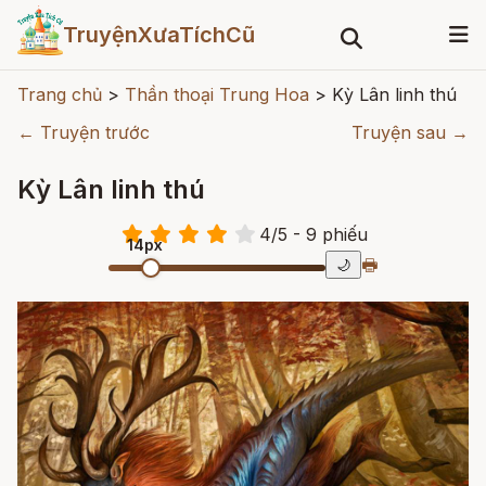
TruyệnXưaTíchCũ
Trang chủ
>
Thần thoại Trung Hoa
>
Kỳ Lân linh thú
← Truyện trước
Truyện sau →
Kỳ Lân linh thú
4
/
5
- 9
phiếu
14px
🖶
🌙