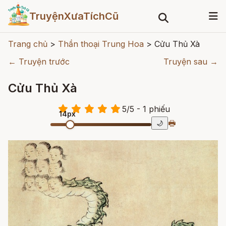
TruyệnXưaTíchCũ
Trang chủ
>
Thần thoại Trung Hoa
>
Cửu Thủ Xà
← Truyện trước
Truyện sau →
Cửu Thủ Xà
5
/
5
- 1
phiếu
14px
🖶
🌙