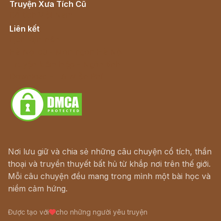
Truyện Xưa Tích Cũ
Cổ tích Việt Nam
Liên kết
Lịch vạn niên
Hà Nội cũ - Món ngon Hà Nội
Truyện kiếm hiệp - Ngôn tình
Download - Tải Miễn Phí
Nơi lưu giữ và chia sẻ những câu chuyện cổ tích, thần
thoại và truyền thuyết bất hủ từ khắp nơi trên thế giới.
Mỗi câu chuyện đều mang trong mình một bài học và
niềm cảm hứng.
Được tạo với
cho những người yêu truyện