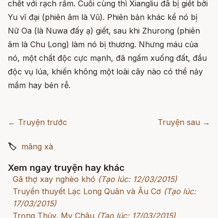
chết với rạch rầm. Cuối cùng thì Xiangliu đã bị giết bởi
Yu vĩ đại (phiên âm là Vũ). Phiên bản khác kể nó bị
Nữ Oa (là Nuwa đấy ạ) giết, sau khi Zhurong (phiên
âm là Chu Long) làm nó bị thương. Nhưng máu của
nó, một chất độc cực mạnh, đã ngấm xuống đất, đầu
độc vụ lúa, khiến không một loài cây nào có thể nảy
mầm hay bén rễ.
← Truyện trước
Truyện sau →
🏷
mãng xà
Xem ngay truyện hay khác
Gã thợ xay nghèo khó
(Tạo lúc: 12/03/2015)
Truyền thuyết Lạc Long Quân và Âu Cơ
(Tạo lúc:
17/03/2015)
Trọng Thủy, Mỵ Châu
(Tạo lúc: 17/03/2015)