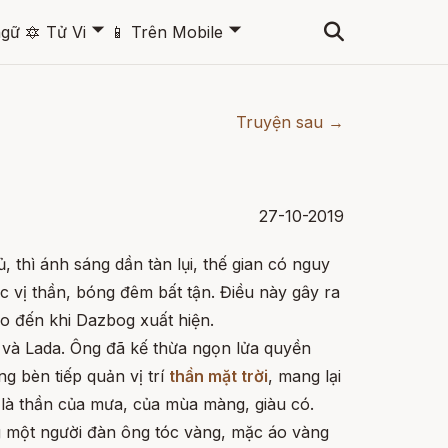
🞃
🞃
ngữ
🔯
Tử Vi
📱
Trên Mobile
Truyện sau →
27-10-2019
, thì ánh sáng dần tàn lụi, thế gian có nguy
ác vị thần, bóng đêm bất tận. Điều này gây ra
o đến khi Dazbog xuất hiện.
g và Lada. Ông đã kế thừa ngọn lửa quyền
g bèn tiếp quản vị trí
thần mặt trời
, mang lại
 là thần của mưa, của mùa màng, giàu có.
 một người đàn ông tóc vàng, mặc áo vàng