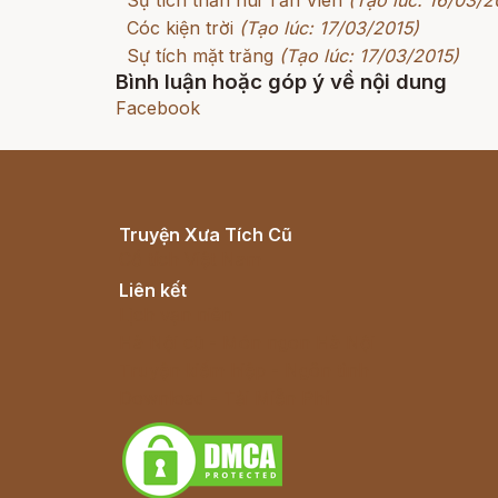
Sự tích thần núi Tản Viên
(Tạo lúc: 16/03/2
Cóc kiện trời
(Tạo lúc: 17/03/2015)
Sự tích mặt trăng
(Tạo lúc: 17/03/2015)
Bình luận hoặc góp ý về nội dung
Facebook
Truyện Xưa Tích Cũ
Cổ tích Việt Nam
Liên kết
Lịch vạn niên
Hà Nội cũ - Món ngon Hà Nội
Truyện kiếm hiệp - Ngôn tình
Download - Tải Miễn Phí