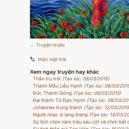
← Truyện trước
🏷
thần mặt trời
Xem ngay truyện hay khác
Thần trụ trời
(Tạo lúc: 05/03/2015)
Thánh Mẫu Liễu Hạnh
(Tạo lúc: 08/03/201
Đức Thánh Gióng
(Tạo lúc: 08/03/2015)
Đại thánh Từ Đạo Hạnh
(Tạo lúc: 08/03/20
Johannes trung thành
(Tạo lúc: 12/03/2015
Người nhạc sĩ lang thang
(Tạo lúc: 14/03/2
Sự tích chim năm trâu sáu cột và chim bắt c