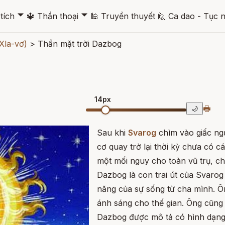
🞃
🞃
tích
🔱
Thần thoại
🕌
Truyền thuyết
🙋
Ca dao - Tục 
(Xla-vơ)
>
Thần mặt trời Dazbog
14px
🖶
🌙
Sau khi
Svarog
chìm vào giấc ngủ
cơ quay trở lại thời kỳ chưa có c
một mối nguy cho toàn vũ trụ, ch
Dazbog là con trai út của Svaro
năng của sự sống từ cha mình. Ôn
ánh sáng cho thế gian. Ông cũng
Dazbog được mô tả có hình dạng