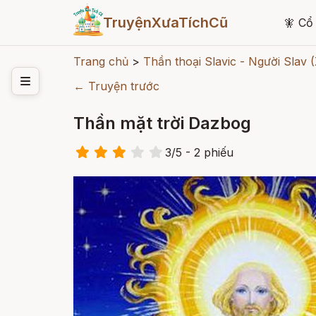
TruyệnXưaTíchCũ
🧚
Cổ 
Trang chủ
>
Thần thoại Slavic - Người Slav 
← Truyện trước
Thần mặt trời Dazbog
3
/
5
- 2
phiếu