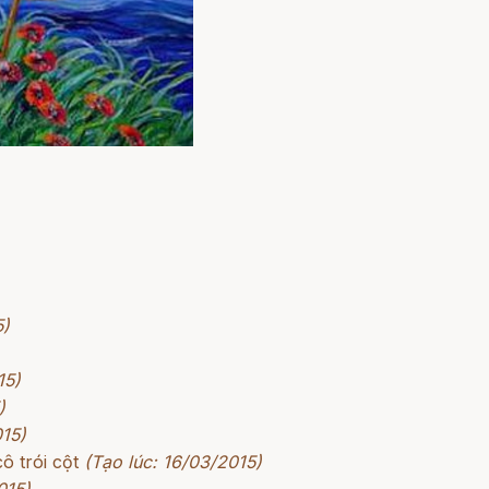
5)
15)
)
015)
ô trói cột
(Tạo lúc: 16/03/2015)