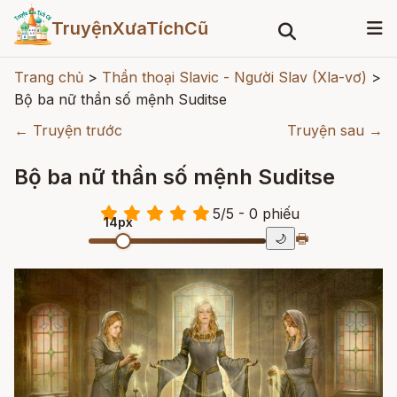
TruyệnXưaTíchCũ
Trang chủ
>
Thần thoại Slavic - Người Slav (Xla-vơ)
>
Bộ ba nữ thần số mệnh Suditse
← Truyện trước
Truyện sau →
Bộ ba nữ thần số mệnh Suditse
5
/
5
- 0
phiếu
14px
🖶
🌙