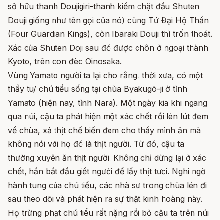
sở hữu thanh Doujigiri-thanh kiếm chặt đầu Shuten
Douji giống như tên gọi của nó) cùng Tứ Đại Hộ Thần
(Four Guardian Kings), còn Ibaraki Douji thì trốn thoát.
Xác của Shuten Doji sau đó được chôn ở ngoại thành
Kyoto, trên con đèo Oinosaka.
Vùng Yamato người ta lại cho rằng, thời xưa, có một
thầy tu/ chú tiểu sống tại chùa Byakugō-ji ở tỉnh
Yamato (hiện nay, tỉnh Nara). Một ngày kia khi ngang
qua núi, cậu ta phát hiện một xác chết rồi lén lút đem
về chùa, xả thịt chế biến đem cho thầy mình ăn mà
không nói với họ đó là thịt người. Từ đó, cậu ta
thường xuyên ăn thịt người. Không chỉ dừng lại ở xác
chết, hắn bắt đầu giết người để lấy thịt tươi. Nghi ngờ
hành tung của chú tiểu, các nhà sư trong chùa lén đi
sau theo dõi và phát hiện ra sự thật kinh hoàng này.
Họ trừng phạt chú tiểu rất nặng rồi bỏ cậu ta trên núi