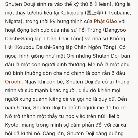
Shuten Douji sinh ra vào thế kỷ thứ 8 (Heian), từng là
một thầy tu/chú tiểu tại Kokojou-ji (国上寺) ( Tsubame,
Niigata), trong thời kỳ hưng thịnh của
Phật Giáo
với
hoạt động tích cực của nhà sư Tối Trừng (Dengyoo
Daishi-Sáng lập Thiên Thai Tông) và nhà sư Không
Hải (Koubou Daishi-Sáng lập Chân Ngôn Tông). Có
ngoại hình giống như một Oni nhưng Shuten Doji ban
đầu là một con người bình thường. Mẹ nó là một phụ
nữ bình thường còn cha nó chính là con rắn 8 đầu
Orochi
. Ngay khi còn bé, Shuten Doji đã có trí thông
minh và sức mạnh khác người, điều đó khiến mọi
người xung quanh kiêng dè và gọi nó là quỷ dữ. Đến
năm 6 tuổi, Shuten Doji bị chính người mẹ đẻ bỏ rơi.
Nó trở thành một thầy tu học việc trên núi Hiei ở
Kyoto, mang trong mình sự căm phẫn đối với cái xã
hội đã kì thị nó. Càng lớn, Shuten Doji càng buông