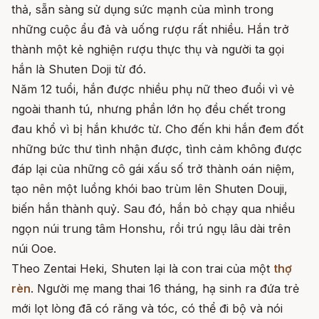
thả, sẵn sàng sử dụng sức mạnh của mình trong
những cuộc ẩu đả và uống rượu rất nhiều. Hắn trở
thành một kẻ nghiện rượu thực thụ và người ta gọi
hắn là Shuten Doji từ đó.
Năm 12 tuổi, hắn được nhiều phụ nữ theo đuổi vì vẻ
ngoài thanh tú, nhưng phần lớn họ đều chết trong
đau khổ vì bị hắn khước từ. Cho đến khi hắn đem đốt
những bức thư tình nhận được, tình cảm không được
đáp lại của những cô gái xấu số trở thành oán niệm,
tạo nên một luồng khói bao trùm lên Shuten Douji,
biến hắn thành quỷ. Sau đó, hắn bỏ chạy qua nhiều
ngọn núi trung tâm Honshu, rồi trú ngụ lâu dài trên
núi Ooe.
Theo Zentai Heki, Shuten lại là con trai của một
thợ
rèn
. Người mẹ mang thai 16 tháng, hạ sinh ra đứa trẻ
mới lọt lòng đã có răng và tóc, có thể đi bộ và nói