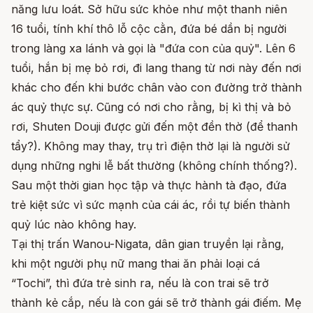
năng lưu loát. Sở hữu sức khỏe như một thanh niên
16 tuổi, tính khí thô lỗ cộc cằn, đứa bé dần bị người
trong làng xa lánh và gọi là "đứa con của quỷ". Lên 6
tuổi, hắn bị mẹ bỏ rơi, đi lang thang từ nơi này đến nơi
khác cho đến khi bước chân vào con đường trở thành
ác quỷ thực sự. Cũng có nơi cho rằng, bị kì thị và bỏ
rơi, Shuten Douji được gửi đến một đền thờ (để thanh
tẩy?). Không may thay, trụ trì điện thờ lại là người sử
dụng những nghi lễ bất thường (không chính thống?).
Sau một thời gian học tập và thực hành tà đạo, đứa
trẻ kiệt sức vì sức mạnh của cái ác, rồi tự biến thành
quỷ lúc nào không hay.
Tại thị trấn Wanou-Nigata, dân gian truyền lại rằng,
khi một người phụ nữ mang thai ăn phải loại cá
“Tochi”, thì đứa trẻ sinh ra, nếu là con trai sẽ trở
thành kẻ cắp, nếu là con gái sẽ trở thành gái điếm. Mẹ