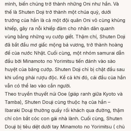
mình, biến chúng trở thành những Oni như hắn. Và
thế là Shuten Doji trở thành một chúa quỷ, dưới
trướng của hắn là cả một đội quân Oni vô cùng khủng
khiếp, gây ra nỗi khiếp đảm cho nhân dân quanh
vùng bằng những vụ cướp giết. Thậm chí, Shuten Doji
đã bắt đầu mơ giấc mộng bá vương, trở thành hoàng
đế của nước Nhật. Cuối cùng, một nhóm samurai dẫn
đầu bởi Minamoto no Yorimitsu tiến đánh vào sào
huyệt của băng cướp. Shuten Doji chỉ bị chặt đầu sau
khi uống phải rượu độc. Kể cả khi đó, cái đầu của hắn
vẫn có thể lao vào cắn người.
Theo truyền thuyết núi Ooe (giáp ranh giữa Kyoto và
Tamba), Shuten Douji cùng thuộc hạ của hắn –
Ibaraki Douji thường quấy rối khách qua đường, thậm
chí còn bắt cóc con gái nhà lành. Cuối cùng, Shuten
Douji bị tiêu diệt dưới tay Minamoto no Yorimitsu ( chủ