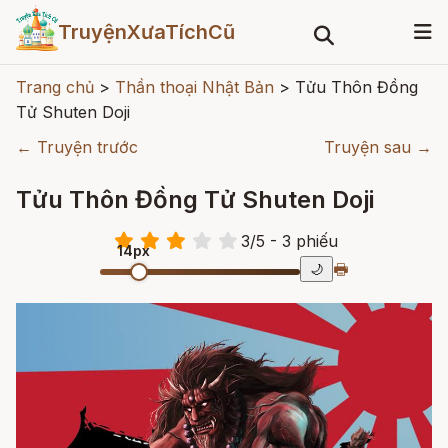
TruyệnXưaTíchCũ
Trang chủ
>
Thần thoại Nhật Bản
>
Tửu Thôn Đồng
Tử Shuten Doji
← Truyện trước
Truyện sau →
Tửu Thôn Đồng Tử Shuten Doji
3
/
5
- 3
phiếu
14px
🖶
🌙