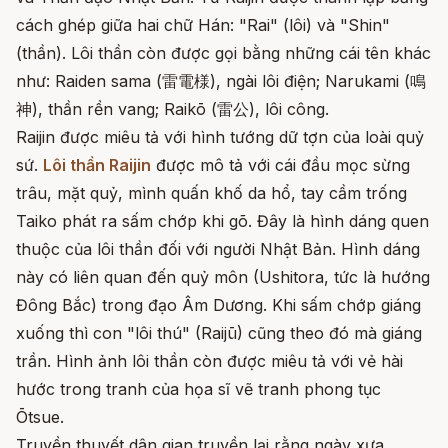
cách ghép giữa hai chữ Hán: "Rai" (lôi) và "Shin"
(thần). Lôi thần còn được gọi bằng những cái tên khác
như: Raiden sama (雷電様), ngài lôi điện; Narukami (鳴
神), thần rền vang; Raikō (雷公), lôi công.
Raijin được miêu tả với hình tướng dữ tợn của loài quỷ
sứ.
Lôi thần Raijin
được mô tả với cái đầu mọc sừng
trâu, mặt quỷ, mình quấn khố da hổ, tay cầm trống
Taiko phát ra sấm chớp khi gõ. Đây là hình dáng quen
thuộc của lôi thần đối với người Nhật Bản. Hình dáng
này có liên quan đến quỷ môn (Ushitora, tức là hướng
Đông Bắc) trong đạo Âm Dương. Khi sấm chớp giáng
xuống thì con "lôi thú" (Raijū) cũng theo đó mà giáng
trần. Hình ảnh lôi thần còn được miêu tả với vẻ hài
hước trong tranh của họa sĩ vẽ tranh phong tục
Ōtsue.
Truyền thuyết dân gian truyền lại rằng ngày xưa,