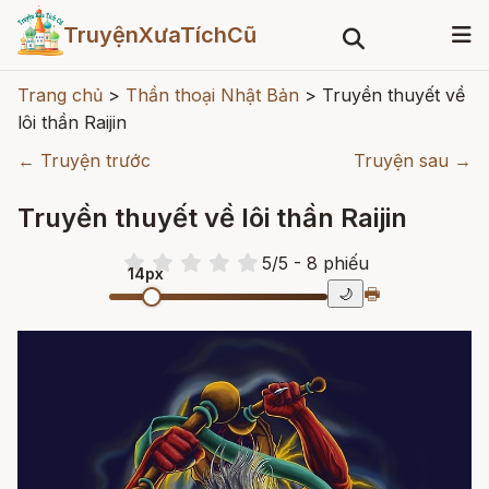
TruyệnXưaTíchCũ
Trang chủ
>
Thần thoại Nhật Bản
>
Truyền thuyết về
lôi thần Raijin
← Truyện trước
Truyện sau →
Truyền thuyết về lôi thần Raijin
5
/
5
- 8
phiếu
14px
🖶
🌙