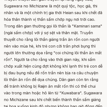
Sugawara no Michizane là một quý tộc, học giả, thi
nhân và là một chính trị gia thời Heian sau khi chết đã
hóa thân thành vị thần sấm chớp ngụ nơi trời cao.
Trong dân gian thường gọi lôi thần là "Kaminari sama"
(ngài sấm chớp) với ý sợ sệt và thân mật. Truyền
thuyết cho rằng lôi thần giáng trần ăn rốn con người
nên vào mùa hè, khi trẻ con cởi trần phơi bụng thì
người lớn thường dọa rằng "coi chừng lôi thần ăn mất
rốn". Người ta cho rằng vào thời gian này, khi sấm
chớp xuất hiện cùng đợt không khí lạnh thì trẻ con dễ
bị đau bụng nếu để rốn trần nên bịa ra câu chuyện
lôi thần ăn rốn để dọa chúng. Dân gian còn tin rằng
để tránh không bị Raijin ăn mất rốn thì có thể chui
vào trong màn hoặc hô lên từ "Kuwabara". Sugawara
no Michizane sau khi chết biến thành thần sấm giáng
tai họa xuống kinh đô nhưng không bao giờ động đến