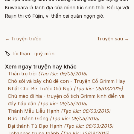
Kuwabara là lãnh địa của mình lúc sinh thời. Đối lại với
Raijin thì có Fūjin, vị thần cai quản ngọn gió.
← Truyện trước
Truyện sau →
🏷
lôi thần
,
quỷ môn
Xem ngay truyện hay khác
Thần trụ trời
(Tạo lúc: 05/03/2015)
Chó sói và bảy chú dê con - Truyện Cổ Grimm Hay
Nhất Cho Bé Trước Giờ Ngủ
(Tạo lúc: 05/03/2015)
Chú mèo đi hia - truyện cổ tích Grimm kinh điển và
đầy hấp dẫn
(Tạo lúc: 06/03/2015)
Thánh Mẫu Liễu Hạnh
(Tạo lúc: 08/03/2015)
Đức Thánh Gióng
(Tạo lúc: 08/03/2015)
Đại thánh Từ Đạo Hạnh
(Tạo lúc: 08/03/2015)
Johannes trung thành
(Tạo lúc: 12/03/2015)