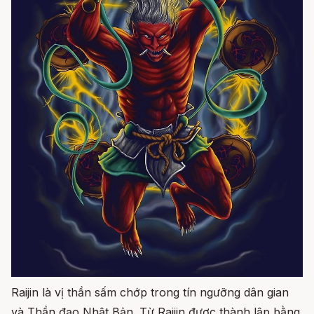
Raijin là vị thần sấm chớp trong tín ngưỡng dân gian
và Thần đạo Nhật Bản. Từ Raijin được thành lập bằng