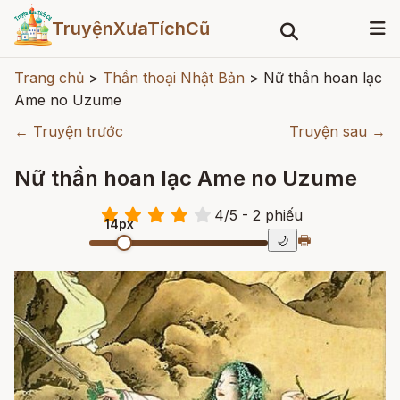
TruyệnXưaTíchCũ
Trang chủ
>
Thần thoại Nhật Bản
>
Nữ thần hoan lạc
Ame no Uzume
← Truyện trước
Truyện sau →
Nữ thần hoan lạc Ame no Uzume
4
/
5
- 2
phiếu
14px
🖶
🌙