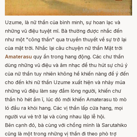
Uzume, là nữ thần của bình minh, sự hoan lạc và
những vũ điệu tuyệt mĩ. Bà thường được nhắc đến
như một "công thần" qua truyền thuyết về sự trở lại
của mặt trời. Nhắc lại câu chuyện nữ thần Mặt trời
Amaterasu
quy ẩn trong hang động. Các chư thần
dùng những vũ điệu và âm nhạc để thu hút sự chú ý
của nữ thần tuy nhiên không hề khiến nàng để ý đến
cho đến khi nữ thần Uzume xuất hiện và nhảy múa
những vũ điệu làm say đắm lòng người, khiến chư
thần hò hét ầm ĩ, lúc đó mới khiến Amaterasu tò mò
ló đầu ra khỏi hang. Các vị thần lấp cửa hang, mọi
người vui vẻ trở lại và cùng nhau lập lễ hội.
Bên cạnh đó, bà cùng với chồng mình là Sarutahiko
cũng là một trong những vị thần đi theo phò trợ